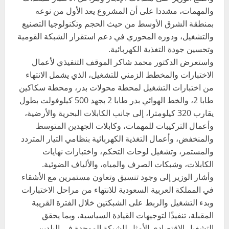
والمهمات، مشددا على أن المشروع يعد الأول من نوعه
بمنطقة الشرق الأوسط من حيث الحجم وتكنولوجيا التصنيع
والتشغيل، ودوره المحوري في دعم استقرار الشبكة القومية
وتحسين جودة التغذية الكهربائية.
واستعرض الدكتور محمد شاكر الموقف التنفيذي لأعمال
الاختبارات والمخطط الزمني للتشغيل، الذي يشمل الانتهاء
من اختبارات التشغيل لمحطة محولات بدر، ومحطة سكاكين
طابا 2، والخط الهوائي بدر طابا 2 بجهد 500 كيلوفولت بطول
يقارب 320 كيلومترا، إلى جانب الكابلات البحرية والأرضية،
وأعمال التركيبات للمهمات، وكابلات الجهدين المتوسط
والمنخفض، وأعمال التغذية الكهربائية بنظامي التيار المتردد
والمستمر، وتشغيل لوحات التحكم، واختبارات نهايات
الكابلات، وشبكات الصرف والمياه، والألياف الضوئية.
وأشار الوزير إلى وجود تنسيق وتعاون مستمرين مع الأشقاء
في المملكة العربية السعودية للانتهاء من مراحل الاختبارات
وبدء التشغيل والربط على الشبكتين خلال الفترة القريبة
المقبلة، تنفيذًا لتوجيهات القيادة السياسية، وبما يحقق
التشغيل الاقتصادي الأمثل للشبكة الموحدة في البلدين.