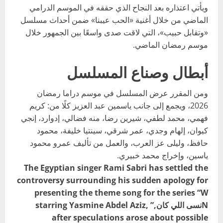
ويأتي اعتذاره بعد النجاح الذي حققه في الموسم الدرامي
الماضي من خلال أغنية «الحب عيبنا» ضمن أحداث مسلسل
«وتقابل حبيب»، التي لاقت صدى واسعًا بين الجمهور خلال
موسم رمضان الماضي.
أبطال وصناع المسلسل
ومن المقرر عرض المسلسل في موسم دراما رمضان
2026، ويجمع إلى جانب ياسمين عبد العزيز كلًا من: كريم
فهمي، محمد لطفي، شيرين رضا، منه فضالي، إدوارد، إنجي
كيوان، إلهام وجدي، عمر شرقي، سينتيا خليفة، محمود
حافظ، وليلى عز العرب، والعمل من تأليف عمرو محمود
ياسين، وإخراج محمد خبيري.
The Egyptian singer Rami Sabri has settled the
controversy surrounding his sudden apology for
presenting the theme song for the series “W
Nنسى اللي كان,” starring Yasmine Abdel Aziz,
after speculations arose about possible