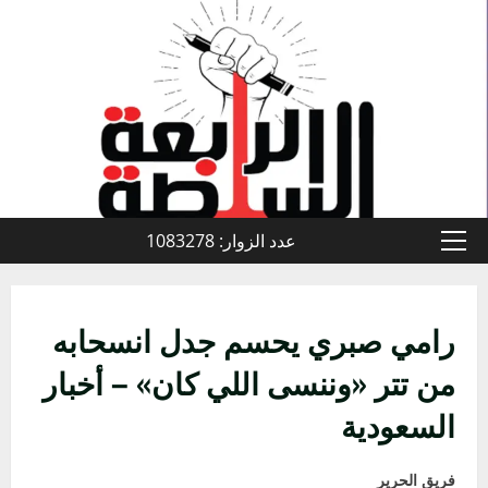
خطي
لى
لمحتوى
عدد الزوار: 1083278
القائمة
الأولية
رامي صبري يحسم جدل انسحابه
من تتر «وننسى اللي كان» – أخبار
السعودية
فريق الحرير