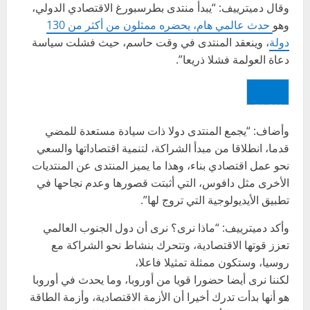
وقال دميترييف: “يبدأ منتدى بطرسبورغ الاقتصادي الدولي،
وهو
حدث عالمي هام، يحضره ممثلون من أكثر من 130
دولة
، وينعقد المنتدى في وقت حاسم، حيث فشلت سياسة
دعاة العولمة فشلا ذريعا”.
PLAY
وأضاف: “يجمع المنتدى دولا ذات سيادة مستعدة للمضي
قدما، انطلاقا من مبدأ الشراكة، لتنمية اقتصاداتها والسعي
نحو عمل اقتصادي بناء، وهذا ما يميز المنتدى عن المنتديات
الأخرى مثل دافوس، التي أثبتت قصورها وعدم نجاحها في
تطبيق الأيديولوجية التي تروج لها”.
وأكد دميترييف: “ماذا نرى؟ نرى أن دول الجنوب العالمي
تعزز قوتها الاقتصادية، وتتحرك بنشاط نحو الشراكة مع
روسيا، وستكون ممثلة تمثيلا فاعلا،
لكننا نرى أيضا حضورا قويا من أوروبا، وما يحدث في أوروبا
هو أنها بدأت تدرك أخيرا أن الأزمة الاقتصادية، وأزمة الطاقة