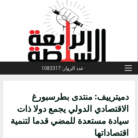
خطي
لى
لمحتوى
عدد الزوار: 1083317
القائمة
الأولية
دميترييف: منتدى بطرسبورغ
الاقتصادي الدولي يجمع دولا ذات
سيادة مستعدة للمضي قدما لتنمية
اقتصاداتها