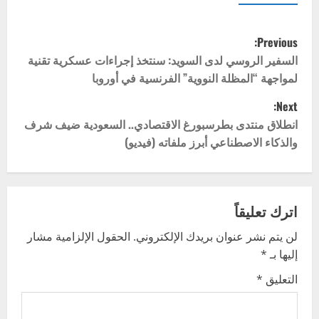
P
Previous:
o
السفير الروسي لدى السويد: سنتخذ إجراءات عسكرية تقنية
لمواجهة “المظلة النووية” الفرنسية في أوروبا
s
Next:
t
انطلاق منتدى بطرسبورغ الاقتصادي.. السعودية ضيف شرف
والذكاء الاصطناعي أبرز ملفاته (فيديو)
n
a
v
اترك تعليقاً
لن يتم نشر عنوان بريدك الإلكتروني.
الحقول الإلزامية مشار
i
إليها بـ
*
g
التعليق
*
a