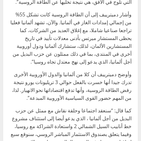
التي تلوح في الأفق، هي نتيجة تخليها عن الطاقة الروسية”.
وأشار دميترييف إلى أن الطاقة الروسية كانت تشكل 55%
من إجمالي إمدادات الغاز في ألمانيا. والآن، تشهد ألمانيا فعليا
تراجعا صناعيا شاملا، مع إغلاق العديد من الشركات، كما
يحظى المستشار ميرتس بأدنى معدلات تأييد في تاريخ
المستشارين الألمان، لذلك، ستشارك ألمانيا ودول أوروبية
أخرى في المنتدى، بما في ذلك ممثلون عن حزب البديل من
أجل ألمانيا، الذي يدعو إلى نهج معتدل تجاه روسيا”.
وأوضح دميترييف أن كلا من ألمانيا والدول الأوروبية الأخرى
تدرك جيدا أنها خسرت بالفعل حوالي 3 تريليونات يورو نتيجة
رفض الطاقة الروسية، وأنها تدفع اقتصاداتها نحو الانهيار. لذا،
من المهم حضور القوى السياسية الأوروبية المبدعة”.
كما قال: “سنعقد اجتماعا وحلقة نقاش مع ممثل عن حزب
البديل من أجل ألمانيا ، الذي يدعو أيضا إلى استئناف مشروع
خط أنابيب السيل الشمالي 2 واستعادة الشراكة مع روسيا،
وفيما يتعلق بصندوق الاستثمار المباشر الروسي، سنوقع سبع