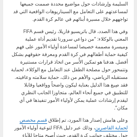
السليمة وإرشادات حول مواضيع محددة صممت جميعها
لمساعدتهم على التعامل مع السيناريوهات الواقعية التي قد
تواجههم خلال مسيرة أبنائهم في عالم كرة القدم.
وفي هذا الصدد، قال باتريسيو فاريلا، رئيس قسم FIFA
المعني بالوكلاء: “من دواعي سرورنا تقديم أداة عملية
وميسرة مصممة خصيصا لمساعدة أولياء الأمور على فهم
كيفية حماية أطفالهم في كرة القدم ومعرفة حقوقهم بشكل
أفضل. هدفنا هو تمكين الأُسر من اتخاذ قرارات مستنيرة
وتتمحور حول مصلحة الطفل عند التعامل مع الوكلاء، لحماية
مستقبله الرياضي، والأهم من ذلك، حماية سلامته وعافيته.
فقد صِيغ هذا الدليل بعناية ليكون واضحاً وواقعيا وقابلا
للتطبيق في جميع أنحاء العالم، متجاوزا الجانب النظري
ليقدم إرشادات عملية يمكن لأولياء الأمور تنفيذها في أي
مكان”.
وعلى هامش إصدار هذا المورد، تم إطلاق
قسم مخصص
لحماية القاصرين
، وذلك عبر دليل FIFA لتوعية أولياء الأمور
حول مختلف جوانب كرة القدم، حيث أصبح متاحا للآباء