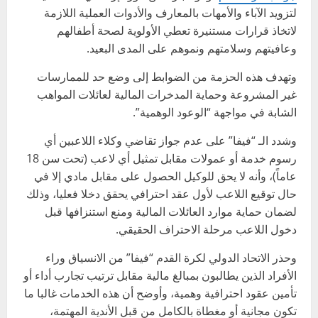
لتزويد الآباء والأمهات بالمعارف والأدوات العملية اللازمة
لاتخاذ قرارات مستنيرة تعطي الأولوية لصحة أطفالهم
وعافيتهم وسلامتهم ونموهم على المدى البعيد.
وتهدف هذه الحزمة من الضوابط إلى وضع حد للممارسات
غير المشروعة وحماية المدخرات المالية لعائلات المواهب
الشابة في مواجهة “الوعود الوهمية”.
وشدد الـ “فيفا” على عدم جواز تقاضي وكلاء اللاعبين أي
رسوم خدمة أو عمولات مقابل تمثيل أي لاعب (تحت سن 18
عاماً)، وأنه لا يحق للوكيل الحصول على مقابل مادي إلا في
حال توقيع اللاعب لأول عقد احترافي يحقق دخلا فعليا، وذلك
لضمان حماية موارد العائلات المالية ومنع استنزافها قبل
دخول اللاعب مرحلة الاحتراف الحقيقي.
وحذر الاتحاد الدولي لكرة القدم “فيفا” من الانسياق وراء
الأفراد الذين يطالبون بمبالغ مالية مقابل ترتيب تجارب أداء أو
تأمين عقود احترافية وهمية، وأوضح أن هذه الخدمات غالبا ما
تكون مجانية أو مغطاة بالكامل من قبل الأندية المهتمة،