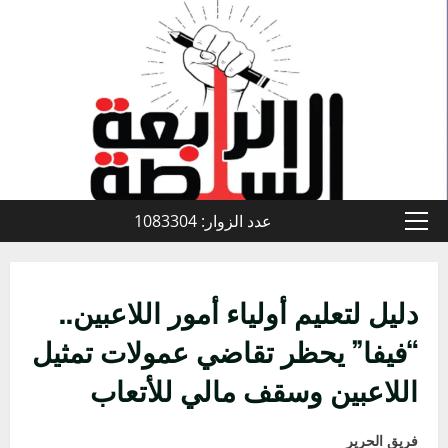
خطي
لى
لمحتوى
عدد الزوار: 1083304
القائمة
الأولية
دليل لتعليم أولياء أمور اللاعبين..
“فيفا” يحظر تقاضي عمولات تمثيل
اللاعبين وسقف مالي للأتعاب
فريق الحرير