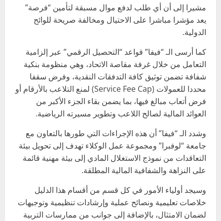
مشيرا إلى أن أي طلب لدفع موال مسبقة لتأمين “فرصة”
يعد مؤشرا مباشرا على الاحتيال ومخالفة صريحة للوائح
الدولية.
كما أرسى الـ “فيفا” قواعد “التحصيل الرقمي” عبر إلزامية
التعامل من خلال غرفة مقاصة الاتحاد، وهي منظومة بنكية
شفافة تضمن توثيق كافة التدفقات النقدية، وفرض سقفا
محددا للعمولات (Service Fee Cap) لمنع التلاعب بالأرقام أو
فرض أتعاب مبالغ فيها، بما يضمن بقاء الجزء الأكبر من
العوائد المالية لصالح اللاعب وتطوير مسيرته الرياضية.
وشدد الـ “فيفا” أن هذه الإجراءات التي طورها بالتعاون مع
جامعة “لوفبرا” ومجموعة عمل الوكلاء تهدف إلى تحويل بيئة
التعاقدات من نموذج الاستغلال المادي إلى بيئة مهنية قائمة
على النزاهة والشفافية المالية المطلقة.
وسيجد أولياء الأمور في كل قسم من أقسام هذا الدليل
خلاصات تعليمية ونصائح عملية وإرشادات تنظيمية وتوجيهات
لضمان الامتثال، بالإضافة إلى جوانب من ممارسات التربية