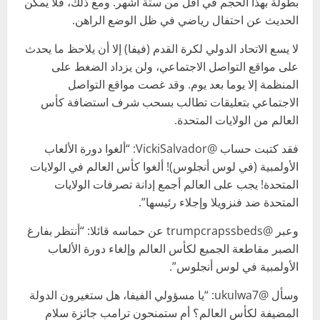
بطولة بهذا الحجم في أقل من ستة أشهر. ومع ذلك، فلا يمكن
الحديث عن احتفال رياضي في ظل الوضع الراهن.
لا يسع الاتحاد الدولي لكرة القدم (فيفا) إلا أن يلاحظ ما يحدث
على مواقع التواصل الاجتماعي، ولن يزداد الضغط على
المنظمة إلا يوما بعد يوم. وقد غصت مواقع التواصل
الاجتماعي بتعليقات تطالب بسحب شرف استضافة كأس
العالم من الولايات المتحدة.
فقد كتبت حساب @VickiSalvador: “ألغوا دورة الألعاب
الأولمبية (في لوس أنجلوس)! ألغوا كأس العالم في الولايات
المتحدة! يجب على العالم أجمع إدانة تصرفات الولايات
المتحدة ضد فنزويلا وإجلاء رئيسها”.
وعبر @trumpcrapssbeds عن حماسه قائلا: “أنتظر بفارغ
الصبر مقاطعة الجميع لكأس العالم وإلغاء دورة الألعاب
الأولمبية في لوس أنجلوس”.
وسأل @ukulwa7: “يا مسؤولي الفيفا، هل ستغيرون الدولة
المضيفة لكأس العالم؟ أم ستمنحون ترامب جائزة سلام