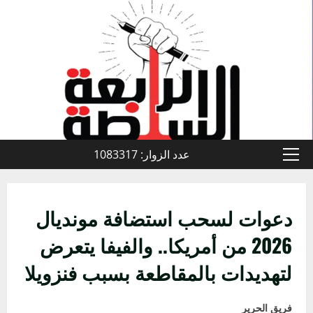
خطي
لى
لمحتوى
عدد الزوار: 1083317
القائمة
الأولية
دعوات لسحب استضافة مونديال
2026 من أمريكا.. والفيفا يتعرض
لتهديدات بالمقاطعة بسبب فنزويلا
فريق الحرير