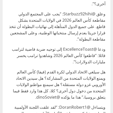
أخرى؟”.
وعلق @Starbuzz92hihi: “يجب على المجتمع الدولي
مقاطعة كأس العالم 2026 في الولايات المتحدة بشكل
قاطع. على جميع الدول المتأهلة إلى نهائيات البطولة أن تتخذ
قرارا جريئا بعدم إرسال منتخباتها الوطنية، وعلى المشجعين
مقاطعة البطولة”.
ودعا @ExcellenceToast إلى توجيه ضربة قاضية لترامب
قائلا: “قاطعوا كأس العالم 2026 وشاهدوا ترامب يخسر
مليارات الدولارات!”.
هل سيلغي الاتحاد الدولي لكرة القدم (فيفا) كأس العالم
ويمنع الولايات المتحدة من المشاركة؟ هل سيدين الاتحاد
الأوروبي غزو دولة مستقلة؟ هل سيمنع مواطنو الولايات
المتحدة من دخول دول أخرى؟ كلا، كل هذا وارد فقط فيما
يتعلق بروسيا،” هذا ما يؤكده @dinoSoviet.
ويتساءل @DoranRobert1: “لقد علقت اللجنة الأولمبية