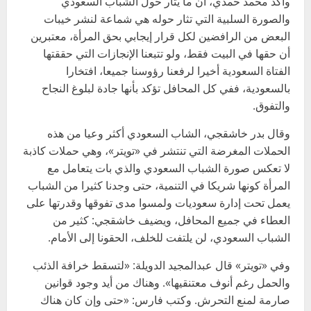
وأكد محمد حمدي، أن ما يثار حول الشباب السعودي
والصورة السلبية التي تثار حوله هي شماعة لنشر خيبات
البعض من الرافضين لكل قرار إيجابي بحق المرأة، معتبرين
أن حقها في البيت فقط، ولو تتبعنا الإنجازات التي حققتها
الفتاة السعودية أخيرا لرفعنا رؤوسنا جميعا، افتخارا
بالسعودية، ففي كل المحافل تؤكد بأنها جادة لبلوغ النجاح
والتفوق.
وقال بدر خاشقجي، الشاب السعودي أكثر وعيا من هذه
الحملات المغرضة التي تنتشر في «تويتر»، وهي حملات كاذبة
لا تعكس صورة الشباب السعودي والذي بات يتعامل مع
المرأة كونها شريكا في التنمية، حتى وجدنا كثيرا من الشباب
يعمل تحت إدارة سعوديات ولمسوا مدى تفوقها وقدرتها على
العطاء في جميع المحافل، ويضيف خاشقجي: كثير من
الشباب السعودي، لن يلتفت للخلف، الحقونا إلى الأمام.
وفي «تويتر» قال عبدالمجيد الدويلة: «لتسقط خرافة الذئب
والحمل رغم أنوف معتنقيها». وهناك من أيد وجود قوانين
صارمة لمنع التحرش. وكتب فارس: «حتى وإن كان هناك