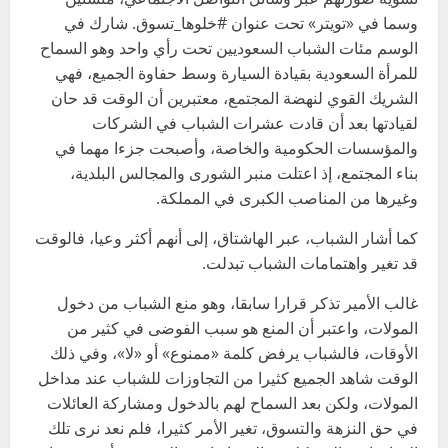
وسما في «تويتر» تحت عنوان #خلوها_تسوق. شارك في
الوسم مئات الشباب السعوديين تحت رأي واحد وهو السماح
للمرأة السعودية بقيادة السيارة وسط حفاوة الجميع، فهي
الشريك القوي لنهضة المجتمع، معتبرين أن الوقت قد حان
لقيادتها بعد أن قادت عشرات الشباب في الشركات
والمؤسسات الحكومية والخاصة، وأصبحت جزءا مهما في
بناء المجتمع، إذ اعتلت منبر الشورى والمجالس البلدية،
وغيرها من المناصب الكبرى في المملكة.
كما أشار الشباب، عبر الهاشتاق، إلى أنهم أكثر وعيا، فالوقت
قد تغير واهتمامات الشباب تبدلت.
غالب الأمير تذكر قرارا سابقا، وهو منع الشباب من دخول
المولات، واعتبر أن المنع هو سبب الفوضى في كثير من
الأوقات، فالشباب يرفض كلمة «ممنوع» أو «لا»، وفي ذلك
الوقت شاهد الجميع كثيرا من التجاوزات للشباب عند مداخل
المولات، ولكن بعد السماح لهم بالدخول ومشاركة العائلات
في حق النزهة والتسوق، تغير الأمر كثيرا، فلم نعد نرى تلك