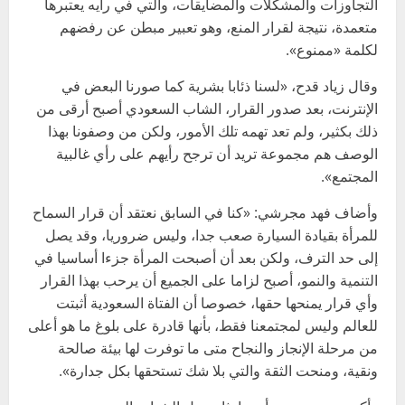
التجاوزات والمشكلات والمضايقات، والتي في رأيه يعتبرها
متعمدة، نتيجة لقرار المنع، وهو تعبير مبطن عن رفضهم
لكلمة «ممنوع».
وقال زياد قدح، «لسنا ذئابا بشرية كما صورنا البعض في
الإنترنت، بعد صدور القرار، الشاب السعودي أصبح أرقى من
ذلك بكثير، ولم تعد تهمه تلك الأمور، ولكن من وصفونا بهذا
الوصف هم مجموعة تريد أن ترجح رأيهم على رأي غالبية
المجتمع».
وأضاف فهد مجرشي: «كنا في السابق نعتقد أن قرار السماح
للمرأة بقيادة السيارة صعب جدا، وليس ضروريا، وقد يصل
إلى حد الترف، ولكن بعد أن أصبحت المرأة جزءا أساسيا في
التنمية والنمو، أصبح لزاما على الجميع أن يرحب بهذا القرار
وأي قرار يمنحها حقها، خصوصا أن الفتاة السعودية أثبتت
للعالم وليس لمجتمعنا فقط، بأنها قادرة على بلوغ ما هو أعلى
من مرحلة الإنجاز والنجاح متى ما توفرت لها بيئة صالحة
ونقية، ومنحت الثقة والتي بلا شك تستحقها بكل جدارة».