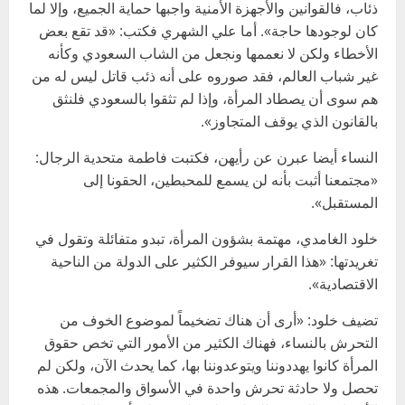
ذئاب، فالقوانين والأجهزة الأمنية واجبها حماية الجميع، وإلا لما
كان لوجودها حاجة». أما علي الشهري فكتب: «قد تقع بعض
الأخطاء ولكن لا نعممها ونجعل من الشاب السعودي وكأنه
غير شباب العالم، فقد صوروه على أنه ذئب قاتل ليس له من
هم سوى أن يصطاد المرأة، وإذا لم تثقوا بالسعودي فلنثق
بالقانون الذي يوقف المتجاوز».
النساء أيضا عبرن عن رأيهن، فكتبت فاطمة متحدية الرجال:
«مجتمعنا أثبت بأنه لن يسمع للمحبطين، الحقونا إلى
المستقبل».
خلود الغامدي، مهتمة بشؤون المرأة، تبدو متفائلة وتقول في
تغريدتها: «هذا القرار سيوفر الكثير على الدولة من الناحية
الاقتصادية».
تضيف خلود: «أرى أن هناك تضخيماً لموضوع الخوف من
التحرش بالنساء، فهناك الكثير من الأمور التي تخص حقوق
المرأة كانوا يهددوننا ويتوعدوننا بها، كما يحدث الآن، ولكن لم
تحصل ولا حادثة تحرش واحدة في الأسواق والمجمعات. هذه