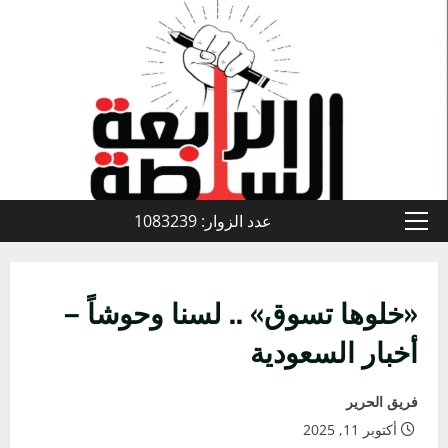
خطي
لى
لمحتوى
عدد الزوار: 1083239
القائمة
الأولية
«خلوها تسوق» .. لسنا وحوشاً –
أخبار السعودية
فريق الحرير
أكتوبر 11, 2025