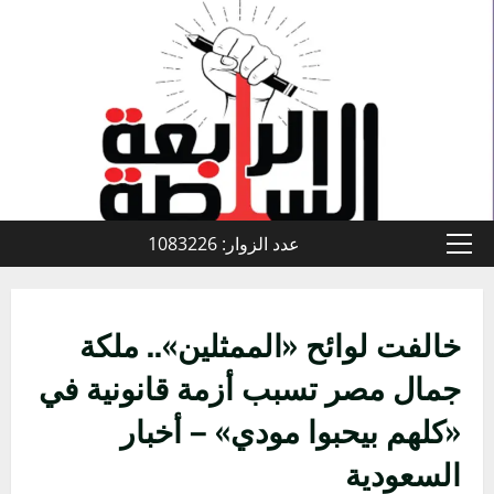
خطي
لى
لمحتوى
عدد الزوار: 1083226
القائمة
الأولية
خالفت لوائح «الممثلين».. ملكة
جمال مصر تسبب أزمة قانونية في
«كلهم بيحبوا مودي» – أخبار
السعودية