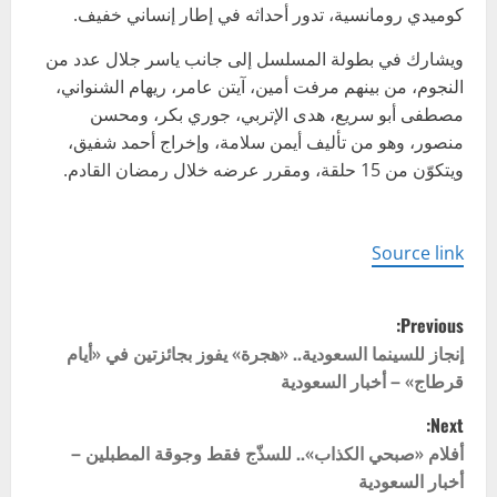
كوميدي رومانسية، تدور أحداثه في إطار إنساني خفيف.
ويشارك في بطولة المسلسل إلى جانب ياسر جلال عدد من
النجوم، من بينهم مرفت أمين، آيتن عامر، ريهام الشنواني،
مصطفى أبو سريع، هدى الإتربي، جوري بكر، ومحسن
منصور، وهو من تأليف أيمن سلامة، وإخراج أحمد شفيق،
ويتكوّن من 15 حلقة، ومقرر عرضه خلال رمضان القادم.
Source link
P
Previous:
o
إنجاز للسينما السعودية.. «هجرة» يفوز بجائزتين في «أيام
قرطاج» – أخبار السعودية
s
Next:
t
أفلام «صبحي الكذاب».. للسذّج فقط وجوقة المطبلين –
أخبار السعودية