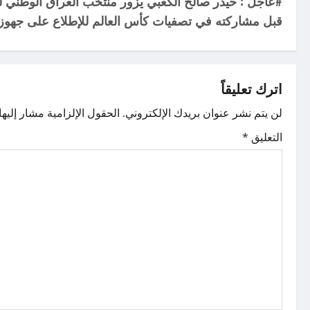
i
#عاجل : حيدر صالح الكعبي يزور منتخب العراق الوطني ل
o
قبل مشاركته في تصفيات كأس العالم للإطلاع على جهوزي
g
s
a
t
اترك تعليقاً
t
n
لن يتم نشر عنوان بريدك الإلكتروني.
الحقول الإلزامية مشار إليها 
i
a
التعليق
*
o
v
n
i
g
a
t
i