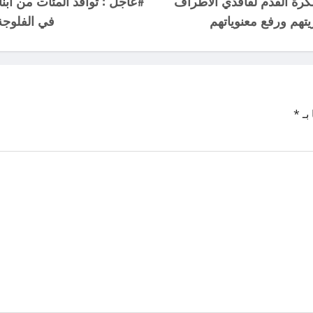
كرة القدم لفاقدي الأطراف
#عاجل : توافد المئات من أبن
تهم ورفع معنوياتهم
في الفلوجة 
بـ
*