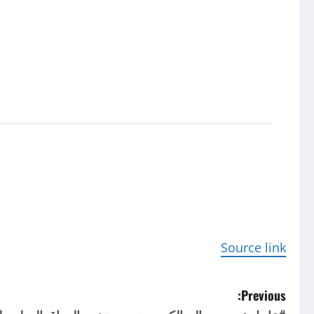
تخطي
إلى
المحتوى
P
o
s
t
n
Source link
a
v
P
Previous: