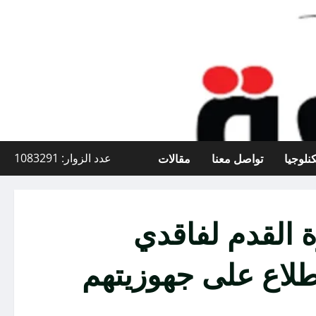
نلوجيا
تواصل معنا
مقالات
عدد الزوار: 1083291
 القدم لفاقدي
طلاع على جهوزيتهم