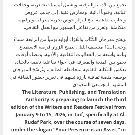
يجمع بين الأدب والترفيه، ويشمل أمسيات شعرية، وحفلات
غنائية، وفنوناً أدائية، ومعارض فنية، إلى جانب عروض
وتجارب تفاعلية تتيح للزائر خوض تجربة معرفية وترفيهية
متكاملة، وتعزز من تفاعل الجمهور مع الفعل الثقافي.
ويفتح مهرجان الكُتّاب والقُرّاء أبوابه يومياً من الرابعة مساءً
وحتى الـ12 منتصف الليل، ليمنح الزوار فرصة الاستمتاع
بباقة واسعة من الفعاليات الثقافية والأدبية، وقضاء أوقات
تجمع بين المتعة والمعرفة في أجواء تفاعلية نابضة بالحياة،
تعكس المكانة الثقافية لمحافظة الطائف، وتُرسّخ المهرجان
بوصفه منصة ثقافية بارزة تسهم في تعزيز حضور الثقافة في
المشهد المجتمعي السعودي.
The Literature, Publishing, and Translation
Authority is preparing to launch the third
edition of the Writers and Readers Festival from
January 9 to 15, 2026, in Taif, specifically at Al-
Rudaf Park, over the course of seven days,
under the slogan “Your Presence is an Asset,” in