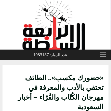
خطي
لى
لمحتوى
عدد الزوار: 1083187
القائمة
الأولية
«حضورك مكسب».. الطائف
تحتفي بالأدب والمعرفة في
مهرجان الكُتّاب والقُرّاء – أخبار
السعودية