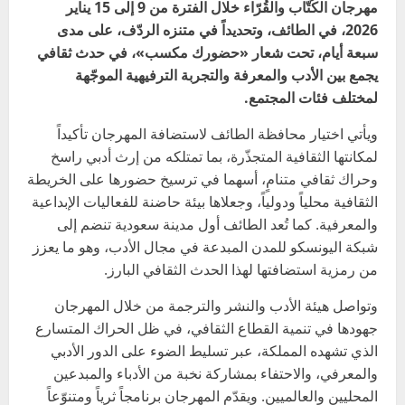
مهرجان الكُتّاب والقُرّاء خلال الفترة من 9 إلى 15 يناير
2026، في الطائف، وتحديداً في متنزه الردّف، على مدى
سبعة أيام، تحت شعار «حضورك مكسب»، في حدث ثقافي
يجمع بين الأدب والمعرفة والتجربة الترفيهية الموجّهة
لمختلف فئات المجتمع.
ويأتي اختيار محافظة الطائف لاستضافة المهرجان تأكيداً
لمكانتها الثقافية المتجذّرة، بما تمتلكه من إرث أدبي راسخ
وحراك ثقافي متنامٍ، أسهما في ترسيخ حضورها على الخريطة
الثقافية محلياً ودولياً، وجعلاها بيئة حاضنة للفعاليات الإبداعية
والمعرفية. كما تُعد الطائف أول مدينة سعودية تنضم إلى
شبكة اليونسكو للمدن المبدعة في مجال الأدب، وهو ما يعزز
من رمزية استضافتها لهذا الحدث الثقافي البارز.
وتواصل هيئة الأدب والنشر والترجمة من خلال المهرجان
جهودها في تنمية القطاع الثقافي، في ظل الحراك المتسارع
الذي تشهده المملكة، عبر تسليط الضوء على الدور الأدبي
والمعرفي، والاحتفاء بمشاركة نخبة من الأدباء والمبدعين
المحليين والعالميين. ويقدّم المهرجان برنامجاً ثرياً ومتنوّعاً