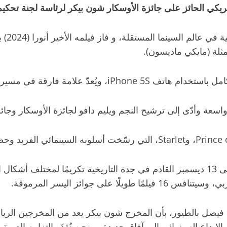
ريكي الحائز على جائزة الأوسكار شون بيكر لرئاسة لجنة تحكيم 
ويعدّ 
لة (مايكي ماديسون).
ويقام مهرجان البحر السينمائي الدولي في الفترة من 4 إلى 13 ديسمبر القادم في جدة التار
لى جوائز اليسر المرموقة.
فيصل بالطيور، بأن المخرج شون بيكر يعد من المخرجين الريادي
بداع السينمائي إلى آفاق جديدة، و نحن نُقدّر التزامه العميق 