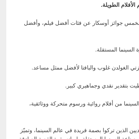
الأفلام الطويلة.
شون بيكر أحد أبرز المخرجين الذين أحدثوا نقلة نوعية في عالم السينما المستقلة، و فاز فيلمه الأخير أنورا (2024) بخمس جوائز أوسكار عن فئات أفضل فيلم، وأفضل
يخية تكريمًا لمختلف أشكال السينما من أفلام روائية ورسوم متحركة ووثائقية،
ين الذين تركوا بصمة فريدة في عالم السينما، وتميّز
بصناعة السينما المستقلة وإيمانه بقوة القصة الصادقة