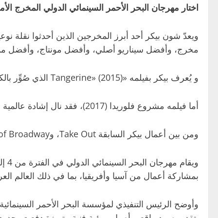
اختار مهرجان البحر الأحمر السينمائي الدولي المخرج الأم
مخرج، وأفضل سيناريو أصلي، وأفضل مونتاج، وأفضل ممث
و يُعرف بيكر بفيلمه «Tangerine» (2015) الذي صُوِّر بالكامل باستخدام هاتف iPhone 5S، ويُعدّ علامة فارقة في مسيرة السينما المستقلة.
أما فيلمه مشروع فلوريدا (2017)، فقد نال إشادة عالمية واسعة وأدّى إلى ترشيح النجم ويليم دافو لجائزة الأوسكار وجائزتي الغولدن غلوب والبافتا لأفضل ممثل مساعد.
ومن بين أعمال بيكر السابقة Take Out، وPrince of Broadway، وStarlet، التي رسّخت أسلوبه السينمائي الفريد وحظيت بتقدير نقدي وجماهيري كبير.
بمشاركة أعمال من آسيا وأفريقيا، بما في ذلك العالم العربي، وسيتنافس 16 فيلمًا طويلًا ع
وأوضح الرئيس التنفيذي لمؤسسة البحر الأحمر السينمائية 
بتقديم سرد واقعي أصيل ورؤية فنية متميزة دفعت بحدود الإ