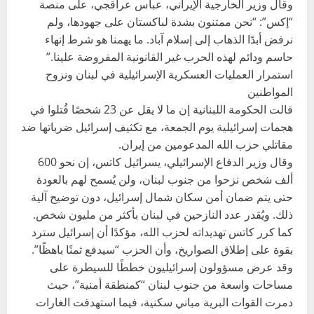
وقال وزير الخارجية الإيراني، عباس عراقجي، على منصة
“إكس”: “نحن ممتنون بشدة لباكستان على جهودها، ولم
نرفض أبدًا الذهاب إلى إسلام آباد. ما يهمنا هو شرط إنهاء
حاسم ودائم لهذه الحرب غير القانونية المفروضة علينا.”
استمرار العمليات العسكرية الإسرائيلية في لبنان ونزوح
المواطنين
قالت الحكومة اللبنانية إن ما لا يقل عن 23 شخصًا قُتلوا في
هجمات إسرائيلية يوم الجمعة، مع تكثيف إسرائيل ضرباتها ضد
مقاتلي حزب الله المدعومين من إيران.
وقال وزير الدفاع الإسرائيلي، يسرائيل كاتس، إن نحو 600
ألف شخص نزحوا من جنوب لبنان، ولن يُسمح لهم بالعودة
حتى يتم ضمان أمن سكان شمال إسرائيل، دون توضيح آلية
ذلك. ويُقدر عدد النازحين في لبنان بأكثر من مليون شخص.
كما كرر كاتس تهديداته لحزب الله، مؤكدًا أن إسرائيل سترد
بقوة على إطلاق الصواريخ، وأن الحزب “سيدفع ثمنًا باهظًا”.
وقد عرض مسؤولون إسرائيليون خططًا للسيطرة على
مساحات واسعة من جنوب لبنان “كمنطقة أمنية”، حيث
دمرت القوات البرية مباني سكنية، فيما استهدفت الغارات