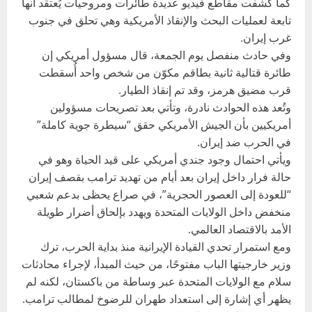
كما كشفت مقاطع فيديو عديدة طائرات ومروحيات يُعتقد أنها
تابعة لعمليات البحث والإنقاذ الأمريكية وهي تحلق في جنوب
غرب إيران.
وفي حادث منفصل يوم الجمعة، قال مسؤول أمريكي إن
طائرة قتالية ثانية بطاقم مكوّن من شخص واحد أُسقطت
قرب مضيق هرمز، وقد تم إنقاذ الطيار.
وتُعد هذه الحوادث نادرة، وتأتي بعد تصريحات مسؤولين
أمريكيين بأن الجيش الأمريكي حقق “سيطرة جوية كاملة”
في الحرب ضد إيران.
ويأتي احتمال وجود جندي أمريكي على قيد الحياة وهو في
حالة فرار داخل إيران بعد أيام من تهديد ترامب بقصف إيران
“للعودة إلى العصور الحجرية”، في صراع يحظى بدعم شعبي
منخفض داخل الولايات المتحدة ويهدد بإلحاق أضرار طويلة
الأمد بالاقتصاد العالمي.
ومع استمرار تحدي القيادة الإيرانية منذ بداية الحرب، ترك
وزير خارجيتها الباب مفتوحًا، من حيث المبدأ، لإجراء محادثات
سلام مع الولايات المتحدة عبر وساطة من باكستان، لكنه لم
يظهر أي إشارة إلى استعداد طهران للرضوخ لمطالب ترامب.