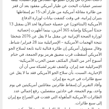
تستمر عمليات البحث عن طيار أمريكي مفقود بعد أن قفز
من طائرة مقاتلة أمريكية من طراز أف-15 تم إسقاطها
بنيران إيرانية، في وقت كشفت بيانات لوزارة الدفاع
الأمريكية (البنتاغون) عن حصيلة خسائرها لحد الآن بمقتل 13
جنديًا أمريكيًا وإصابة 365 آخرين، بينما أظهرت إحصائية
لوزارة الصحة الإيرانية عن مقتل ما لا يقل عن 2076 شخصًا
نتيجة الهجمات الأمريكية – الإسرائيلية منذ 28 فبراير/ شباط.
وقال مسؤول أمريكي إن طائرة قتالية ثانية تابعة لسلاح الجو
الأمريكي أُسقطت قرب مضيق هرمز يوم الجمعة، في ختام
أسبوع آخر من القتال المكثف ضمن الحرب الأمريكية-
الإسرائيلية ضد إيران. وكشف تقرير لشبكة سي أن أن
الإخبارية، السبت، بأن سلاح الجو الأمريكي فقد ما لا يقل عن
سبع طائرات في حربه مع إيران.
وأفاد التقرير أن إسقاط طائرتين مقاتلتين أمريكيتين في يوم
واحد، يوم الجمعة، في حادثين منفصلين، رفع إجمالي عدد
الطائرات الأمريكية المأهولة التي فقدت في الصراع مع إيران
إلى سبع طائرات.