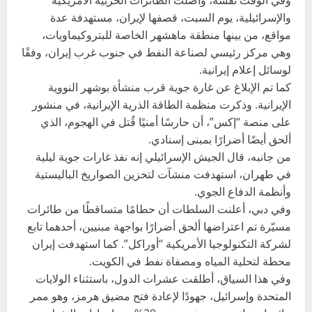
وفي الوقت نفسه، واصلت الطائرات الحربية الأمريكية
والإسرائيلية، يوم السبت، قصفها لإيران، مستهدفة عدة
مواقع، من بينها منطقة ماهشهر الخاصة للبتروكيماويات،
وهي مركز رئيسي لصناعة النفط في جنوب غرب إيران، وفقًا
لوسائل إعلام إيرانية.
كما تم الإبلاغ عن غارة جوية قرب منشأة بوشهر النووية
الإيرانية. وذكرت منظمة الطاقة الذرية الإيرانية، في منشور
على منصة “إكس”، أن حارسًا أمنيًا قُتل في الهجوم، الذي
ألحق أيضًا أضرارًا بمبنى إسنادي.
من جانبه، قال الجيش الإسرائيلي إنه نفذ غارات جوية ليلية
في طهران، استهدفت منشآت لتخزين الصواريخ الباليستية
وأنظمة الدفاع الجوي.
وفي دبي، أعلنت السلطات أن حطامًا متساقطًا من طائرات
مسيّرة تم اعتراضها ألحق أضرارًا بواجهة مبنيين، أحدهما تابع
لشركة التكنولوجيا الأمريكية “أوراكل”. كما استهدفت إيران
محطة لتحلية المياه ومصفاة نفط في الكويت.
وفي هذا السياق، أطلقت عشرات الدول، باستثناء الولايات
المتحدة وإسرائيل، جهودًا لإعادة فتح مضيق هرمز، وهو ممر