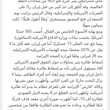
مائي استراتيجي يمر عبره نحو 20% من إمدادات النفط
العالمية، وقد أُغلق إلى حد كبير من قبل إيران ردًا على
الضربات الأمريكية والإسرائيلية. وقال الرئيس ترامب يوم
الجمعة إن فتح المضيق سيستغرق “وقتًا أطول قليلًا”، لكنه
سيكون سهلًا.
ومع نهاية الأسبوع الخامس من القتال، أُصيب 365 جنديًا
أمريكيًا، بحسب بيانات وزارة الدفاع الأمريكية (البنتاغون)،
بينما بلغ عدد القتلى 13 عسكريًا. أما في إيران، فقد قُتل ما لا
يقل عن 2076 شخصًا نتيجة الهجمات الأمريكية-الإسرائيلية
منذ 28 فبراير، وفقًا لوزارة الصحة الإيرانية.
إسقاط طائرة يثير تساؤلات حول التفوق الجوي الأمريكي
أفاد مسؤول أمريكي بأنه تم إسقاط طائرة مقاتلة أمريكية
داخل إيران يوم الجمعة، وتم إنقاذ أحد أفراد الطاقم، بينما لا
يزال البحث جاريًا عن الفرد الثاني. وأظهرت صور نشرتها
وكالة “فارس” الإيرانية على تلغرام حطام ما يبدو أنه طائرة
أمريكية. وتُظهر إحدى القطع جزءًا يشبه الذيل العمودي
لطائرة أف-15، كما أظهرت صورة أخرى مقعد قذف فارغًا
تابعًا للطائرة. وعادة ما تضم هذه الطائرة طاقمًا من شخصين.