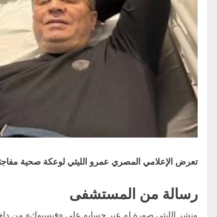
تعرض الإعلامي المصري عمرو الليثي لوعكة صحية مفاجئة
رسالة من المستشفى
ونشر الليثي صورة له عبر حسابه على «فيسبوك» من داخل ا