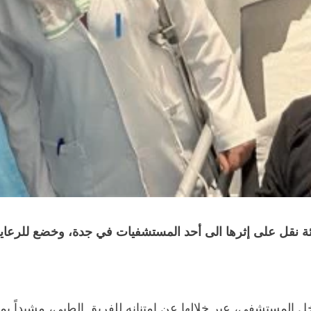
 نقل على إثرها الى أحد المستشفيات في جدة، وخضع للرعاية 
لمستشفى، عبر خلالها عن امتنانه للفريق الطبي، مشيداً بما ق