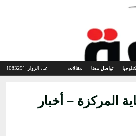
نلوجيا
تواصل معنا
مقالات
عدد الزوار: 1083291
ية المركزة – أخبار