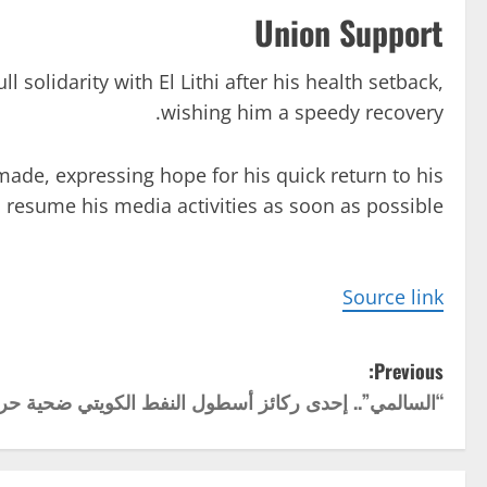
Union Support
solidarity with El Lithi after his health setback,
wishing him a speedy recovery.
 made, expressing hope for his quick return to his
 resume his media activities as soon as possible.
Source link
P
Previous:
“السالمي”.. إحدى ركائز أسطول النفط الكويتي ضحية حر
o
s