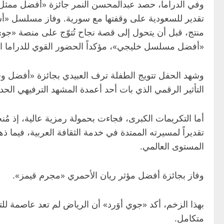
وفي الدراما، حصد عبدالمحسن النمر جائزة «أفضل ممثل
منتج، قبل أن يتحول إلى قصة نجاح تُتوّج على منصة «
«أفضل مسلسل خليجي»، مؤكداً الحضور القوي للدراما الخ
وشهد الحفل تتويج الطفلة ترف العبيدي بجائزة «أفضل 
التأثير الرقمي الذي بات أحد أعمدة المشهد الترفيهي الحد
أما التكريمات الكبرى، فجاءت بحمولة رمزية عالية، إذ مُن
تقديراً لمسيرته الممتدة في خدمة الثقافة العربية، فيما 
المستوى العالمي.
وفاز بجائزة أفضل مؤثر ريان الأحمري «مجرم قيمز».
بهذا الزخم، أكد «جوي أوَرد» أن الرياض لم تعد عاصمة لل
متكامل.