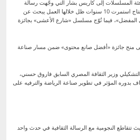
ئة المسلسلات إلى كاريس بشار التي وجّهت رسالة
تقدير للسعودية على وقفتها مع سورية. وفاز مسلسل «أشغال شاقة جداً» بجائزة «أفضل مسلسل مصري»، بعد رحلة إنتاج استمرت 10 سنوات ظل خلالها العمل يبحث عن
المفضل»، فيما تُوّج مسلسل «شارع الأعشى» بجائزة
إلى منح جائزة «أفضل صانع محتوى» ضمن مسار صناعة
ان التشكيلي وزير الثقافة المصري السابق فاروق حسني،
تراف بدوره المؤثر في تطوير صناعة الرياضة والترفيه على
يث تتقاطع النجومية مع الرسالة الثقافية في حدث واحد