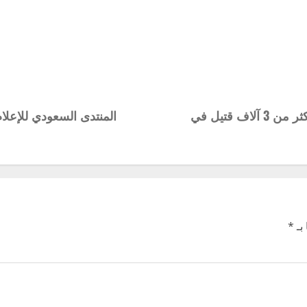
الهدوء يعود إلى طهران ومدن اخرى.. مع انباء عن وقوع أكثر من 3 آلاف قتيل في
بـ
*