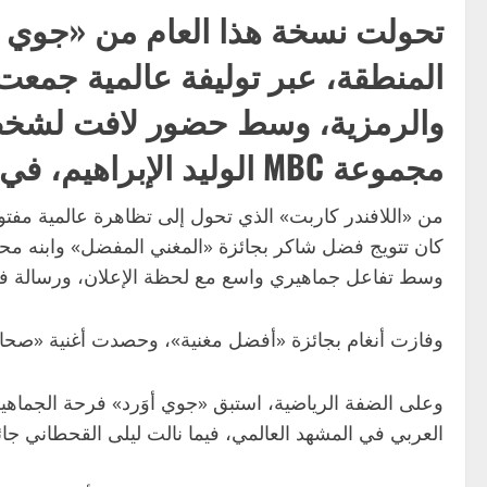
تحولت نسخة هذا العام من «جوي أ
المنطقة، عبر توليفة عالمية جمعت 
والرمزية، وسط حضور لافت لشخصيا
مجموعة MBC الوليد الإبراهيم، في مشهد أكد أن الرياض باتت عاصمة لصناعة الترفيه العربي.
من «اللافندر كاربت» الذي تحول إلى تظاهرة عالمية مفتوح
كان تتويج فضل شاكر بجائزة «المغني المفضل» وابنه محمد 
وسط تفاعل جماهيري واسع مع لحظة الإعلان، ورسالة ف
وفازت أنغام بجائزة «أفضل مغنية»، وحصدت أغنية «صحاك
وعلى الضفة الرياضية، استبق «جوي أوَرد» فرحة الجماهي
العربي في المشهد العالمي، فيما نالت ليلى القحطاني جائز