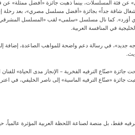
» عن فئة المسلسلات، بينما ذهبت جائزة «أفضل ممثلة» عن ف
جوي أوَرد». كما نال مسلسل «سلمى» لقب «المسلسل المشرقي 
ليجية في المنافسة العربية.
وجه جديد»، في رسالة دعم واضحة للمواهب الصاعدة، إضافة 
يث.
حت جائزة «صنّاع الترفيه الفخرية – الإنجاز مدى الحياة» للفن
ذهبت جائزة «صنّاع الترفيه الماسية» إلى ناصر الخليفي، في اع
ترفيه فقط، بل منصة لصناعة اللحظة العربية المؤثرة عالمياً، ح