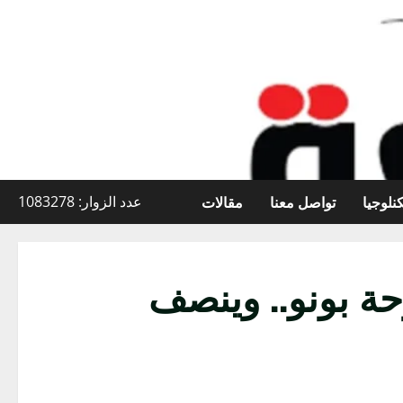
نلوجيا
تواصل معنا
مقالات
عدد الزوار: 1083278
 بونو.. وينصف