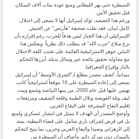
السيطرة حتى نهر الليطاني ومنع عودة مئات آلاف السكان
قبل تحقيق الأمن.
ورغم هذا التصعيد، تؤكد إسرائيل أنها لا تسعى إلى احتلال
كامل لبنان. فقد نقلت صحيفة “هآرتس” عن الجيش
الإسرائيلي أن هذا الخيار ليس هدفاً للحرب، رغم إقراره بأن
نزع سلاح “حزب الله” قد يتطلب ذلك نظرياً. ويعكس هذا
التباين جوهر الاستراتيجية القائمة على تجنب كلفة الاحتلال
مع محاولة تحقيق نتائجه عبر وسائل بديلة، أبرزها التحكم
بالنار وإفراغ الجغرافيا.
ميدانياً، كشف مصدر مطلع لـ”الشرق الأوسط” أن إسرائيل
تسعى إلى إعادة السيطرة على 18 موقعاً استراتيجياً كانت
تهيمن عليها قبل عام 2000، من بينها البياضة وشمع وبيت
ليف وتلة العويضة وتلال الطيبة وقلعة الشقيف ومرتفعات
إقليم التفاح المشرفة على البقاع الغربي.
وأوضح المصدر أن الهدف لا يتمثل في انتشار عسكري واسع،
بل في فرض إشراف ناري شامل على قضاء النبطية، يمتد
إلى الزهراني وصيدا والبقاع الغربي وجزين، بما يتيح التحكم
بالميدان دون تمركز دائم. وأضاف أن السيطرة من