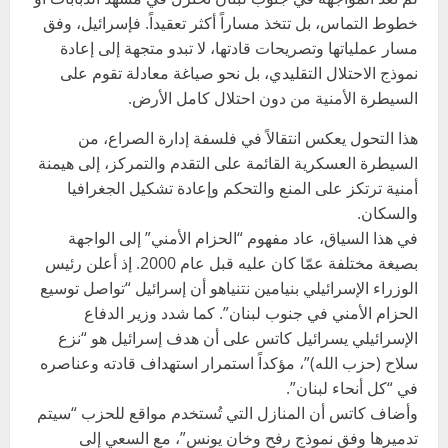
خطوط التماس، بل تتخذ مساراً أكثر تعقيداً. فإسرائيل، وفق
مسار عملياتها وتصريحات قادتها، لا تبدو متجهة إلى إعادة
نموذج الاحتلال التقليدي، بل نحو صياغة معادلة تقوم على
السيطرة الأمنية من دون احتلال كامل الأرض.
هذا التحول يعكس انتقالاً في فلسفة إدارة الصراع، من
السيطرة العسكرية القائمة على التقدم والتمركز، إلى هيمنة
أمنية ترتكز على المنع والتحكم وإعادة تشكيل الجغرافيا
والسكان.
في هذا السياق، عاد مفهوم “الحزام الأمني” إلى الواجهة
بصيغة مختلفة عمّا كان عليه قبل عام 2000. إذ أعلن رئيس
الوزراء الإسرائيلي بنيامين نتنياهو أن إسرائيل “تواصل توسيع
الحزام الأمني في جنوب لبنان”. كما شدد وزير الدفاع
الإسرائيلي يسرائيل كاتس على أن هدف إسرائيل هو “نزع
سلاح (حزب الله)”، مؤكداً استمرار استهداف قادته وعناصره
في “كل أنحاء لبنان”.
وأضاف كاتس أن المنازل التي تُستخدم مواقع للحزب “سيتم
تدميرها وفق نموذج رفح وخان يونس”، مع السعي إلى