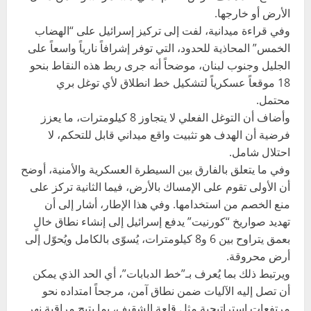
الأرض أو خارجها.
وفي قراءة ميدانية، لفت إلى تركيز إسرائيل على “الهضاب
الخمس” المحاذية للحدود، التي توفر إشرافاً نارياً واسعاً على
الجليل وجنوب لبنان، موضحاً أنه جرى ربط هذه النقاط بنحو
18 موقعاً عسكرياً لتشكيل خط انطلاق لأي توغل بري
محتمل.
وأضاف أن التوغل الفعلي لا يتجاوز 8 كيلومترات، ما يعزز
فرضية أن الهدف هو تثبيت واقع ميداني قابل للتحكم، لا
احتلال شامل.
وفي ما يتعلق بالفارق بين السيطرة العسكرية والأمنية، أوضح
أن الأولى تقوم على الإمساك بالأرض، فيما الثانية تركز على
منع الخصم من استخدامها. وفي هذا الإطار، أشار إلى أن
تهديد صواريخ “كورنيت” يدفع إسرائيل إلى إنشاء نطاق خالٍ
بعمق يتراوح بين 6 و8 كيلومترات، يُسوّى بالكامل ويُحوّل إلى
أرض محروقة.
ويرتبط ذلك بما يُعرف بـ”خط الدبابات”، أي الحد الذي يمكن
أن تصل إليه الآليات ضمن نطاق آمن، مرجحاً امتداده نحو
مرتفعات استراتيجية مثل قلعة الشقيف، بما يتيح مراقبة نهر