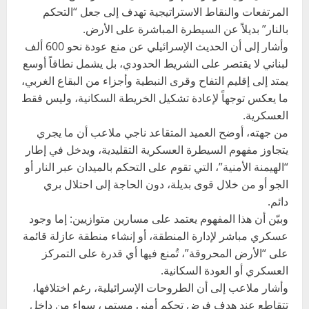
المرتفعات والنقاط الاستراتيجية تهدف إلى جعل “التحكم
بالنار” بديلاً عن السيطرة المباشرة على الأرض.
وأشار إلى أن الحديث الإسرائيلي عن منع عودة نحو 600 ألف
لبناني لا يقتصر على الشريط الحدودي، بل يشمل نطاقاً أوسع
يمتد إلى إقليم التفاح وقرى النبطية وأجزاء من البقاع الغربي،
ما يعكس توجهاً لإعادة تشكيل الخريطة السكانية، وليس فقط
العسكرية.
من جهته، أوضح العميد المتقاعد ناجي ملاعب أن ما يجري
يتجاوز مفهوم السيطرة العسكرية التقليدية، ويدخل في إطار
“الهيمنة الأمنية”، التي تقوم على التحكم بالميدان عبر النار أو
الجو أو من خلال قوى بديلة، دون الحاجة إلى احتلال بري
دائم.
وبيّن أن هذا المفهوم يعتمد على مسارين متوازيين: إما وجود
عسكري مباشر لإدارة المنطقة، أو إنشاء منطقة عازلة قائمة
على “الأرض المحروقة”، تُمنع فيها أي قدرة على التمركز
العسكري أو العودة السكانية.
وأشار ملاعب إلى أن الطروحات الإسرائيلية، رغم اختلافها،
تتقاطع عند هدف فرض تحكم أمني مستمر، سواء من داخل