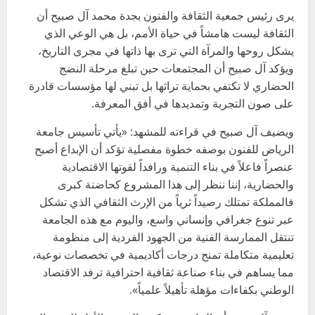
يرى رئيس جمعية الثقافة والفنون بجدة محمد آل صبيح أن
الثقافة ليست هامشاً في حياة الأمم، بل هي الوعي الذي
يشكل روحها والمرآة التي ترى بها ذاتها في مجرى التاريخ،
ويؤكد آل صبيح أن المجتمعات حين تبلغ مرحلة النضج
الحضاري لا تكتفي بحماية تراثها بل تبني لها مؤسسات قادرة
على صون التجربة وتمديدها في أفق المعرفة.
ويضيف آل صبيح في قراءته للمشهد: «يأتي تأسيس جامعة
الرياض للفنون بوصفه خطوة مفصلية تؤكد أن الإبداع أصبح
عنصراً فاعلاً في بناء التنمية ورافداً لقوتها الاقتصادية
والحضارية، إننا ننظر إلى هذا المشروع كحاضنة كبرى
فالمملكة تمتلك رصيداً ثرياً من الإرث الثقافي الذي تشكل
عبر تنوع جغرافي وإنساني واسع، واليوم مع هذه الجامعة
تنتقل الممارسة الفنية من الجهود الفردية إلى منظومة
تعليمية متكاملة تمنح درجات أكاديمية في تخصصات نوعية،
مما يساهم في بناء صناعة ثقافية احترافية ترفد الاقتصاد
الوطني بكفاءات مؤهلة تأهيلاً علمياً».