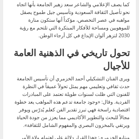
كما يصف الإعلامي والشاعر سعد زهير الجامعة بأنها اتجاه
نحو تأصيل الثقافة السعودية وتأسيس جيل طموح يصقل
مواهبه في عصر التخصص، مؤكداً أنها ستكون منارة
للموهوبين ومساحة للأفكار المبتكرة التي تلتحم مع رؤية
2030 لتزهر ألوان الإبداع في كل أرجاء الوطن.
تحول تاريخي في الذهنية العامة
للأجيال
ويرى الفنان التشكيلي أحمد الخزمري أن تأسيس الجامعة
حدث ثقافي وتعليمي مهم يمثل تحولاً عميقاً في النظرة
للفنون التي ظلت لسنوات طويلة تعتمد على المبادرات
الفردية. وقال: «وجود جامعة تدعم هذه المواهب يعد خطوة
اقتصادية راسخة فهي تبرز تقدير الفن كعلم يُدرّس ويوفر
مجالاً للبحث والتطوير الأكاديمي مما يعزز من جودة الحياة
ويرتقي بالمخزون البصري والمفهوم الشامل للثقافة».
ويتابع الخزمري: «هذا القرار دلالة على اهتمام ولاة الأمر