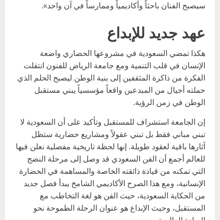
سيصبح الفنان باحثاً وأكاديمياً وممارساً في آن واحد».
عهد جديد للإبداع
هكذا تمضي السعودية في مشروعها الحضاري واضعة
الإنسان في قلب التنمية ومع جامعة الرياض للفنون انتقلت
الفكرة من ذاكرة المثقفين إلى بنية الوطن ليصبح الحلم الذي
حملته أجيال من المبدعين واقعاً مؤسسياً يبني مستقبل
الوطن في زمن الرؤية.
إن الجامعة استشراف للمستقبل وتأكيد على أن السعودية لا
تبني مباني فقط بل تبني عقولاً ومشاريع حضارية ستظل
آثارها باقية لعقود طويلة. إنها لحظة تاريخية مفصلية نعلن فيها
للعالم أجمع أن الفن السعودي قد وصل إلى مرحلة النضج
التي تمكنه من قيادة ذائقته الخاصة والمساهمة في الحضارة
الإنسانية، ومع هذا الصرح الأكاديمي الشامخ يبدأ فصل جديد
من الحكاية السعودية، حيث الفن هو لغة التخاطب مع
المستقبل، وحيث الإبداع هو عنوان الرحلة الطموحة نحو