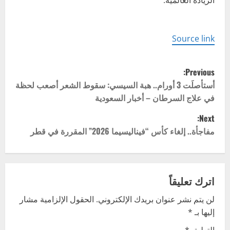
الريادة العالمية.
Source link
P
Previous:
o
أستأصلَت 3 أورام.. هبة السيسي: سقوط الشعر أصعب لحظة
في علاج السرطان – أخبار السعودية
s
Next:
t
مفاجأة.. إلغاء كأس “فيناليسيما 2026” المقررة في قطر
n
a
اترك تعليقاً
v
لن يتم نشر عنوان بريدك الإلكتروني.
الحقول الإلزامية مشار
إليها بـ
*
i