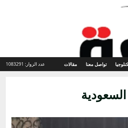
نلوجيا
تواصل معنا
مقالات
عدد الزوار: 1083291