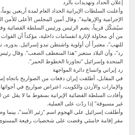
إعلان الحداد وتهديدات بالرد
وأعلنت السلطات الإيرانية الحداد العام لمدة أربعين يوماً
الإجرامية والإرهابية”. وقال أمين المجلس الأعلى للأمن ا
سيُشكّل قريباً، يضم الرئيس ورئيس السلطة القضائية وفقي
من أي محاولة لإثارة انقسامات داخلية، مؤكداً أن القوا
للنهب”، معتبراً أن أولوية واشنطن تبدو إسرائيل. بدوره،
رد”، وأن البلاد ستعبر “هذا المنعطف الصعب”. وقال رئيس 
المتحدة وإسرائيل “تجاوزتا الخطوط الحمر”.
رد إيراني واتساع دائرة المواجهة
في المقابل، أطلقت إيران دفعات من الصواريخ باتجاه إسر
والإمارات والأردن والكويت، اعتراض صواريخ في أجوائها،
غير مسبوقة” إذا ردّت على العملية.
وأطلقت إسرائيل على الهجوم اسم “زئير الأسد”، بينما وصف
مقر إقامة خامنئي وقضت على شخصيات رفيعة المستوى” ف