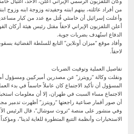
وكان التلفزيون الرسمي الإيراني أعلن، الأحد، اغتيال خ
من أفراد عائلته، بينهم ابنته وحفيدته وزوجة ابنه وزوج ابنت
وأعلنت إسرائيل أن خامنئي قُتل مع عدد من كبار مساعديه
أعلن التلفزيون الإيراني لاحقاً مقتل رئيس هيئة أركان 
الدفاع استُهدف بضربات جوية.
وأفاد موقع “ميزان أونلاين” التابع للسلطة القضائية ب
لاحقاً.
تفاصيل العملية وتوقيت الضربات
ونقلت وكالة “رويترز” عن مصدرين أميركيين ومسؤول أمير
المسؤول أن تأكيد الاجتماع كان عاملاً حاسماً في بدء ال
الاجتماع مساء السبت في طهران، إلا أن معلومات استخبارات
أن صور أقمار صناعية راجعتها “رويترز” أظهرت تدمير مجمع
وفي منشور على منصة “تروث سوشال”، قال الرئيس الأمير
الاستخبارات وأنظمة التتبع المتطورة للغاية لدينا”، ومؤكداً