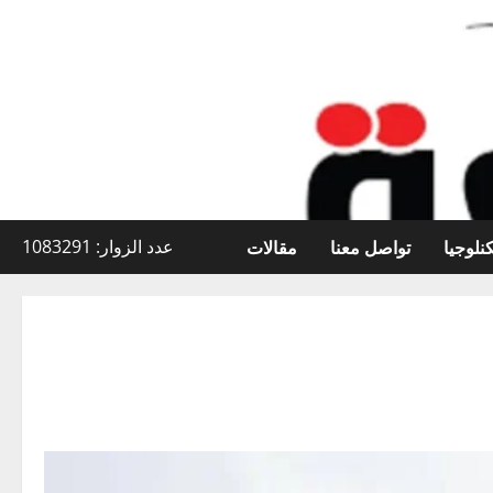
نلوجيا
تواصل معنا
مقالات
عدد الزوار: 1083291