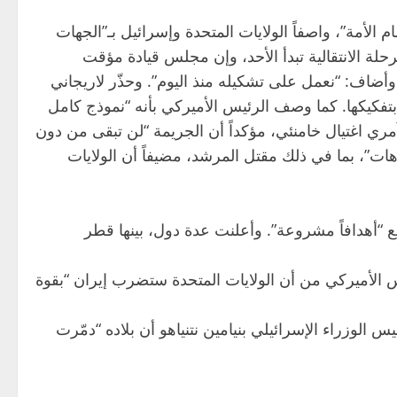
 الأمة”، واصفاً الولايات المتحدة وإسرائيل بـ”الجهات
حلة الانتقالية تبدأ الأحد، وإن مجلس قيادة مؤقت
وأضاف: “نعمل على تشكيله منذ اليوم”. وحذّر لاريجاني
بتفكيكها. كما وصف الرئيس الأميركي بأنه “نموذج كامل
مري اغتيال خامنئي، مؤكداً أن الجريمة “لن تبقى من دون
ات”، بما في ذلك مقتل المرشد، مضيفاً أن الولايات
 “أهدافاً مشروعة”. وأعلنت عدة دول، بينها قطر
جراء الضربات، في وقت حذّر فيه الرئيس الأميركي من أن الولايات المتحدة ستضرب إيران “بقوة
لوزراء الإسرائيلي بنيامين نتنياهو أن بلاده “دمّرت