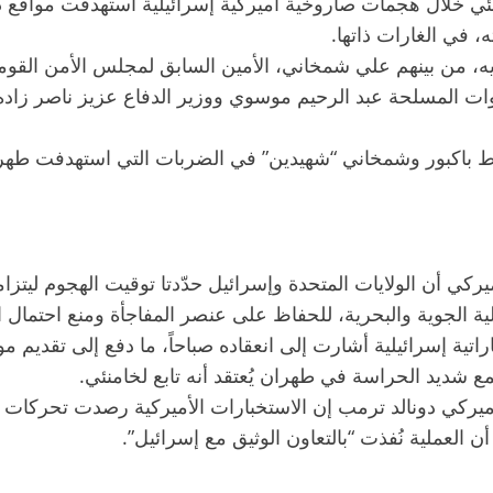
امنئي خلال هجمات صاروخية أميركية إسرائيلية استهدفت مواقع 
ه، في الغارات ذاتها.
، من بينهم علي شمخاني، الأمين السابق لمجلس الأمن القومي 
القوات المسلحة عبد الرحيم موسوي ووزير الدفاع عزيز ناصر زا
سقوط باكبور وشمخاني “شهيدين” في الضربات التي استهدفت طهر
كي أن الولايات المتحدة وإسرائيل حدّدتا توقيت الهجوم ليتز
عملية الجوية والبحرية، للحفاظ على عنصر المفاجأة ومنع احتما
ية إسرائيلية أشارت إلى انعقاده صباحاً، ما دفع إلى تقديم مو
 شديد الحراسة في طهران يُعتقد أنه تابع لخامنئي.
كي دونالد ترمب إن الاستخبارات الأميركية رصدت تحركات خام
 أن العملية نُفذت “بالتعاون الوثيق مع إسرائيل”.