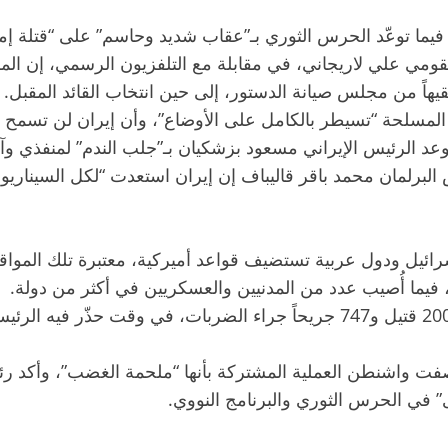
، فيما توعّد الحرس الثوري بـ”عقاب شديد وحاسم” على “قتلة إمام
لقومي علي لاريجاني، في مقابلة مع التلفزيون الرسمي، إن المر
هاً من مجلس صيانة الدستور، إلى حين انتخاب القائد المقبل. 
ت المسلحة “تسيطر بالكامل على الأوضاع”، وأن إيران لن تسمح 
 توعد الرئيس الإيراني مسعود بزشكيان بـ”جلب الندم” لمنفذي وآ
البرلمان محمد باقر قاليباف إن إيران استعدت “لكل السيناريوه
ائيل ودول عربية تستضيف قواعد أميركية، معتبرة تلك المواقع
 فيما أُصيب عدد من المدنيين والعسكريين في أكثر من دولة.
وأفادت السلطة القضائية الإيرانية بسقوط ما لا يقل عن 200 قتيل و747 جريحاً 
ت واشنطن العملية المشتركة بأنها “ملحمة الغضب”، وأكد رئيس ا
ي الحرس الثوري والبرنامج النووي.