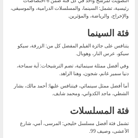
التصويت لمرشّح واحد في كل فئة ضمن 6 اختصاصات
رئيسية، تشمل: السينما، والمسلسلات الدرامية، والموسيقى،
والإخراج، والرياضة، والمؤثرين.
فئة السينما
يتنافس على جائزة الفيلم المفضل كل من: الزرفة، سيكو
سيكو، عرس النار، وهوبال.
وفي أفضل ممثلة سينمائية، تضم الترشيحات: آية سماحة،
دنيا سمير غانم، شجون، وهنا الزاهد.
أما أفضل ممثل سينمائي، فيتنافس عليها: أحمد مالك، بشار
الشطي، ماجد الكدواني، ومحمد شايف.
فئة المسلسلات
تشمل فئة أفضل مسلسل خليجي: المرسى، أمي، شارع
الأعشى، وصيف 99.