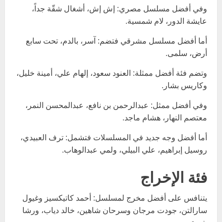
وفي أفضل مسلسل مصري: إش إش، أشغال شقّة جداً،
عايشة الدور، لام شمسية.
أما أفضل مسلسل مشرقي فتضم: آسر، بالدم، تحت سابع
أرض، سلمى.
وتضم فئة أفضل ممثلة: العنود سعود، إلهام علي، أمينة خليل،
وكاريس بشار.
وفي أفضل ممثل: عبدالرحمن بن نافع، عبدالمحسن النمر،
معتصم النهار، هشام ماجد.
أما أفضل وجه جديد في المسلسلات فتشمل: ترف العبيدي،
روسيل إبراهيم، علي البيلي، ولمي عبدالوهاب.
فئة الإخراج
يتنافس على أفضل مخرج لمسلسل: أحمد كاتيكسيز وغيول
سارالتن، جودت مرجان وسرحان شاهين، خالد دياب، ورشا