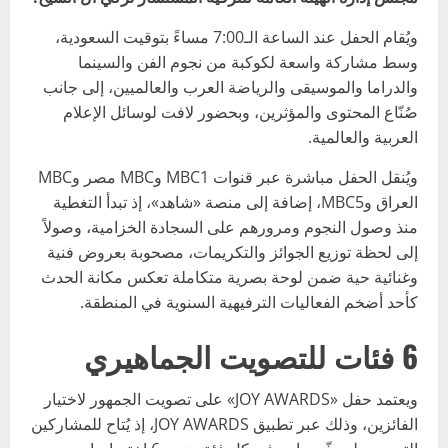
ويُقام الحفل عند الساعة الـ7:00 مساءً بتوقيت السعودية،
وسط مشاركة واسعة لكوكبة من نجوم الفن والسينما
والدراما والموسيقى والرياضة العرب والعالميين، إلى جانب
صُنّاع المحتوى والمؤثرين، وبحضور لافت لوسائل الإعلام
العربية والعالمية.
ويُنقل الحفل مباشرة عبر قنوات MBC1 وMBC مصر وMBC
العراق وMBC5، إضافة إلى منصة «شاهد»، إذ تبدأ التغطية
منذ وصول النجوم ومرورهم على السجادة الخزامية، وصولاً
إلى لحظة توزيع الجوائز والتكريمات، مصحوبة بعروض فنية
وغنائية حية ضمن لوحة بصرية متكاملة تعكس مكانة الحدث
كأحد أضخم الفعاليات الترفيهية السنوية في المنطقة.
6 فئات للتصويت الجماهيري
ويعتمد حفل «JOY AWARDS» على تصويت الجمهور لاختيار
الفائزين، وذلك عبر تطبيق JOY AWARDS، إذ يُتاح للمشاركين