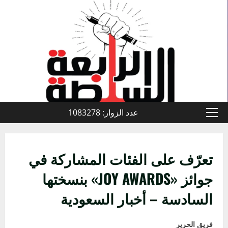
خطي
لى
لمحتوى
عدد الزوار: 1083278
القائمة
الأولية
تعرّف على الفئات المشاركة في
جوائز «JOY AWARDS» بنسختها
السادسة – أخبار السعودية
فريق الحرير