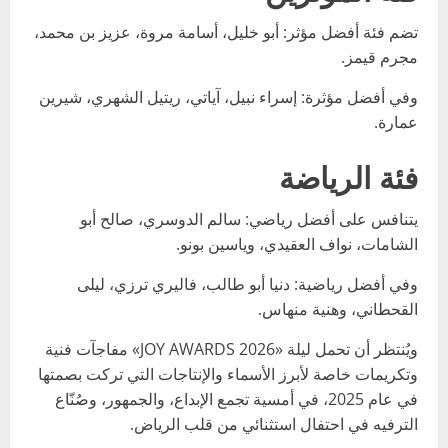
تضم فئة أفضل مؤثر: أبو خليل، أسامة مروة، عزيز بن محمد،
مجرم قيمز.
وفي أفضل مؤثرة: إسراء نبيل، آياتي، ريتيل الشهري، شيرين
عمارة.
فئة الرياضة
يتنافس على أفضل رياضي: سالم الدوسري، صالح أبو
الشامات، نواف العقيدي، وياسين بونو.
وفي أفضل رياضية: دنيا أبو طالب، فاليري ترزي، ليلى
القحطاني، وهنية منهاس.
ويُنتظر أن تحمل ليلة «JOY AWARDS 2026» مفاجآت فنية
وتكريمات خاصة لأبرز الأسماء والإنتاجات التي تركت بصمتها
في عام 2025، في أمسية تجمع الإبداع، والجمهور، وصُنّاع
الترفيه في احتفال استثنائي من قلب الرياض.