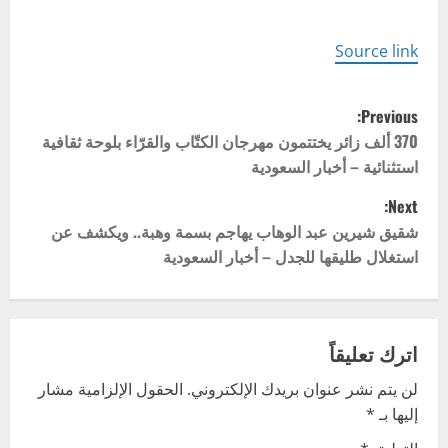
Source link
P
Previous:
o
370 ألف زائر يختتمون مهرجان الكتّاب والقرّاء بلوحة ثقافية
استثنائية – أخبار السعودية
s
Next:
t
شقيق شيرين عبد الوهاب يهاجم بسمة وهبة.. ويكشف عن
استغلال طليقها للجدل – أخبار السعودية
n
a
v
اترك تعليقاً
لن يتم نشر عنوان بريدك الإلكتروني.
الحقول الإلزامية مشار
i
إليها بـ
*
g