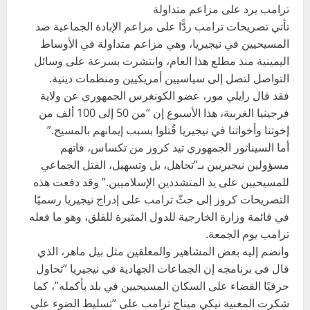
ترامب يرد على مزاعم متداولة
تأتي تصريحات ترامب ردًّا على مزاعم الإبادة الجماعية ضد
المسيحيين في نيجيريا، وهي مزاعم متداولة في الأوساط
اليمينية منذ مطلع هذا العام، وانتشرت بسرعة على وسائل
التواصل لتصل إلى سياسيين أمريكيين ومنظمات دينية.
فقد قال رايلي مور، عضو الكونغرس الجمهوري عن ولاية
فرجينيا الغربية، هذا الأسبوع إن “من 50 إلى 100 ألف من
إخوتنا وأخواتنا في نيجيريا قُتلوا بسبب إيمانهم بالمسيح.”
أما السيناتور الجمهوري تيد كروز من تكساس، فاتهم
مسؤولين نيجيريين بـ”تجاهل، بل وتسهيل، القتل الجماعي
للمسيحيين على يد المتشددين الإسلاميين.” وقد دفعت هذه
التصريحات كروز إلى حثّ ترامب على إدراج نيجيريا رسميًا
في قائمة وزارة الخارجية للدول المثيرة للقلق، وهو ما فعله
ترامب يوم الجمعة.
وانضم إليه بعض المشاهير والمعلقين مثل بيل ماهر، الذي
قال في برنامجه إن الجماعات الجهادية في نيجيريا “تحاول
حرفيًا القضاء على السكان المسيحيين في بلد بأكمله”، كما
شكرت المغنية نيكي ميناج ترامب على “تسليط الضوء على