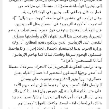
إلى نيجيريا «وأسلحته مصوَّبة»، مستندًا إلى مزاعم عن
عمليات قتل جماعي للمسيحيين في البلاد الإفريقية.
وقال ترامب في منشور على منصته “تروث سوشيال”: “إذا
استمرت الحكومة النيجيرية في السماح بقتل المسيحيين،
فإن الولايات المتحدة ستوقف فورًا جميع المساعدات والدعم
لنيجيريا، وقد تدخل هذا البلد المُهان الآن، وأسلحتها مصوَّبة،
لتقضي على الإرهابيين الذين يرتكبون هذه الفظائع. أنا أوجّه
وزارة الحرب لدينا للاستعداد لاحتمال اتخاذ إجراء. وإذا هاجمنا،
فسيكون الهجوم سريعًا وقاسيًا، تمامًا كما يهاجم الإرهابيون
أبناءنا المسيحيين الأعزاء.”
ودعا ترامب الحكومة النيجيرية إلى “التحرك بسرعة”، مضيفًا
أنه أصدر توجيهًا للبنتاغون للتحضير لـ«احتمال القيام بعمل
عسكري». وردّ وزير الدفاع بيت هيغسِث على وسائل
التواصل قائلًا: “نعم سيدي.” وعندما سُئل ترامب يوم الأحد
على متن طائرة الرئاسة (إير فورس وان) عمّا إذا كان ذلك
يعني إرسال قوات أمريكية إلى نيجيريا أو شنَّ ضربات جوية
هناك، لم يُعطِ إجابة حاسمة، مكتفيًا بالقول: “ربما. إنهم