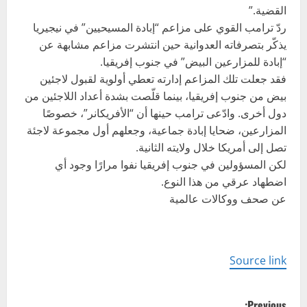
القضية.”
ردّ ترامب القوي على مزاعم “إبادة المسيحيين” في نيجيريا
يذكّر بتصرفاته العدوانية حين انتشرت مزاعم مشابهة عن
“إبادة للمزارعين البيض” في جنوب إفريقيا.
فقد جعلت تلك المزاعم إدارته تعطي أولوية لقبول لاجئين
بيض من جنوب إفريقيا، بينما قلّصت بشدة أعداد اللاجئين من
دول أخرى. وادّعى ترامب حينها أن “الأفريكانر”، خصوصًا
المزارعين، ضحايا إبادة جماعية، وجعلهم أول مجموعة لاجئة
تصل إلى أمريكا خلال ولايته الثانية.
لكن المسؤولين في جنوب إفريقيا نفوا مرارًا وجود أي
اضطهاد عرقي من هذا النوع.
عن صحف ووكالات عالمية
Source link
P
Previous: