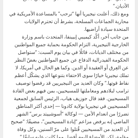
الأديان.”
ومع ذلك، أعلنت نيجيريا أنها “ترحب” بالمساعدة الأمريكية في
محاربة الجماعات المسلحة، بشرط أن تحترم الولايات
المتحدة سيادة أراضيها.
من جانب آخر، أكّد كيميبي إبيينفا، المتحدث باسم وزارة
الخارجية النيجيرية، التزام الحكومة بحماية جميع المواطنين
من مختلف الديانات، قائلًا في بيان يوم السبت: “ستواصل
الحكومة الفيدرالية الدفاع عن جميع المواطنين بغضّ النظر
عن العِرق أو العقيدة أو الدين. وكما هو الحال في أمريكا، لا
تملك نيجيريا خيارًا سوى الاحتفاء بتنوعها الذي يشكّل أعظم
نقاط قوتها.” وكان العديد من النيجيريين قد رفضوا توصيف
ترامب لبلادهم ومعاملتها للمسيحيين، بمن فيهم بعض القادة
المسيحيين. فقد قال جوزيف هياب، الرئيس السابق لجمعية
المسيحيين في نيجيريا بولاية كادونا — إحدى أكثر المناطق
تضررًا من انعدام الأمن — لوكالة “أسوشييتد برس” الشهر
الماضي إنه يرفض مزاعم “إبادة المسيحيين”، مضيفًا: “صحيح
أن العديد من المسيحيين قُتلوا على مرّ السنين، وكل وفاة
مؤلمة، لكن الأوضاع اليوم أفضل مما كانت عليه سابقًا.”