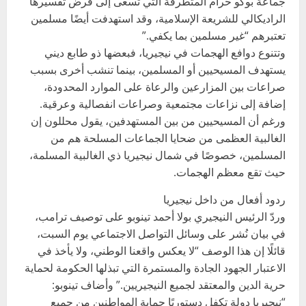
جماعة بوكو حرام المتطرفة التي تسعى إلى فرض تفسيرها
الراديكالي للشريعة الإسلامية، وقد استهدفت أيضًا مسلمين
تعتبرهم “غير مسلمين بما يكفي.”
وتتنوع دوافع الهجمات في نيجيريا، فبعضها ذو طابع ديني
يستهدف المسيحيين أو المسلمين، بينما تنشب أخرى بسبب
صراعات بين المزارعين والرعاة على الموارد المحدودة،
إضافة إلى نزاعات مجتمعية وصراعات انفصالية وعرقية.
ورغم أن المسيحيين من بين المستهدفين، يقول محللون إن
الغالبية العظمى من ضحايا الجماعات المسلحة هم من
المسلمين، خصوصًا في شمال نيجيريا ذي الغالبية المسلمة،
حيث تقع معظم الهجمات.
ردود أفعال من داخل نيجيريا
وردّ الرئيس النيجيري بولا أحمد تينوبو على توصيف ترامب،
في بيان نُشر على وسائل التواصل الاجتماعي يوم السبت،
قائلًا إن هذا الوصف “لا يعكس واقعنا الوطني، ولا يأخذ في
الاعتبار الجهود الجادة والمستمرة التي تبذلها الحكومة لحماية
حرية الدين والمعتقد لجميع النيجيريين.” وأضاف تينوبو:
“نيجيريا دولة تكفل دستوريًا حماية المواطنين من جميع