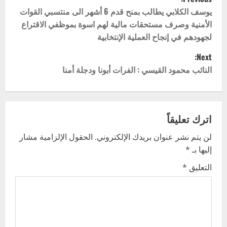
o
يوسف الكلابي يطالب بمنح قدم 6 أشهر الى منتسبي القوات
الأمنية وصرف مستحقات مالية لهم اسوة بموظفي الاقتراع
s
لجهودهم في إنجاح العملية الإنتخابية
t
Next:
النائب محمود القيسي : الفرات أبونا ودجلة أمنا
n
a
v
اترك تعليقاً
لن يتم نشر عنوان بريدك الإلكتروني.
الحقول الإلزامية مشار
i
إليها بـ
*
g
التعليق
*
a
t