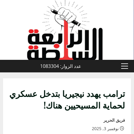
خطي
لى
لمحتوى
عدد الزوار: 1083304
القائمة
الأولية
ترامب يهدد نيجيريا بتدخل عسكري
لحماية المسيحيين هناك!
فريق الحرير
نوفمبر 3, 2025