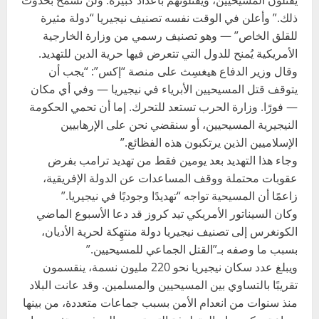
يقتلون المسيحيين، ويقتلونهم بأعداد كبيرة. ولن نسمح بحدوث
ذلك.” وأعلن في الوقت نفسه تصنيف نيجيريا “دولة مثيرة
للقلق الخاص” — وهو تصنيف رسمي من وزارة الخارجية
الأمريكية يُمنح للدول التي تتعرض فيها حرية الدين للتهديد.
وقال وزير الدفاع هيغسِث على منصة “إكس”: “يجب أن
يتوقف قتل المسيحيين الأبرياء في نيجيريا — وفي أي مكان
— فورًا. وزارة الحرب تستعد للتحرك. إما أن تحمي الحكومة
النيجيرية المسيحيين، أو سنقضي نحن على الإرهابيين
الإسلاميين الذين يرتكبون هذه الفظائع.”
وجاء هذا التهديد بعد يومين فقط من تهديد ترامب بفرض
عقوبات محتملة ووقف المساعدات عن الدولة الإفريقية،
زاعمًا أن المسيحية تواجه “تهديدًا وجوديًا في نيجيريا.”
وكان السيناتور الأمريكي تيد كروز قد دعا الأسبوع الماضي
الكونغرس إلى تصنيف نيجيريا دولة منتهِكة لحرية الأديان،
بسبب ما وصفه بـ”القتل الجماعي للمسيحيين.”
ويبلغ عدد سكان نيجيريا نحو 220 مليون نسمة، ينقسمون
تقريبًا بالتساوي بين المسيحيين والمسلمين. وقد عانت البلاد
منذ سنوات من انعدام الأمن بسبب جماعات متعددة، من بينها