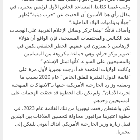
وكتب غيمبا ككاندا، المساعد الخاص الأول لرئيس نيجيريا، في
مقال رأي هذا الأسبوع أن الحديث عن “حرب دينية” يُظهر
“جهلًا بديناميات البلاد الداخلية.”
وأضاف قائلًا: “بينما تركز وسائل الإعلام الغربية على الهجمات
ضد الكنائس والمجتمعات المسيحية، فإن الواقع أن هؤلاء
الإرهابيين لا يميزون في عنفهم. الخطر الحقيقي يكمن في
تصوير بوكو حرام، وهي جماعة مكروهة من المسلمين
والمسيحيين على السواء، كأنها تمثل الإسلام.”
وكانت الولايات المتحدة قد أدرجت نيجيريا لأول مرة على
“قائمة الدول المثيرة للقلق الخاص” عام 2020 بسبب ما
وصفته وزارة الخارجية الأمريكية حينها بـ”الانتهاكات المنهجية
لحرية الأديان”. ولم تكن تلك الخطوة قد خصّت الهجمات على
المسيحيين وحدهم.
لكن واشنطن رفعت نيجيريا من تلك القائمة عام 2023، في
خطوة اعتبرها مراقبون محاولة لتحسين العلاقات بين البلدين
قبيل زيارة وزير الخارجية الأمريكي آنذاك أنتوني بلينكن إلى
نيجيريا.