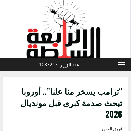
خطي
لى
لمحتوى
عدد الزوار: 1083213
القائمة
الأولية
“ترامب يسخر منا علنا”.. أوروبا
تبحث صدمة كبرى قبل مونديال
2026
فريق الحرير