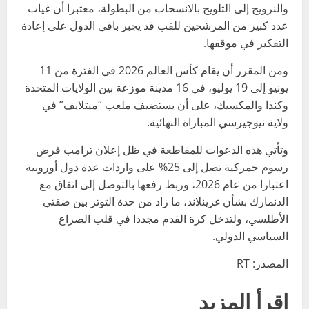
والنرويج إلى التلويح بالانسحاب من البطولة، معتبرا أن غياب
عدد كبير من المرشحين للقب قد يجبر باقي الدول على إعادة
التفكير في موقفها.
ومن المقرر أن يقام كأس العالم 2026 في الفترة من 11
يونيو إلى 19 يوليو، في 16 مدينة موزعة بين الولايات المتحدة
وكندا والمكسيك، على أن يستضيف ملعب “ميتلايف” في
ولاية نيوجيرسي المباراة النهائية.
وتأتي هذه الدعوات للمقاطعة في ظل إعلان ترامب فرض
رسوم جمركية تصل إلى 25% على واردات عدة دول أوروبية
اعتبارا من عام 2026، وربط رفعها بالتوصل إلى اتفاق مع
الدنمارك بشأن غرينلاند، ما زاد من حدة التوتر بين ضفتي
الأطلسي، ولتدخل كرة القدم مجددا في قلب الصراع
السياسي الدولي.
المصدر: RT
إقرأ المزيد