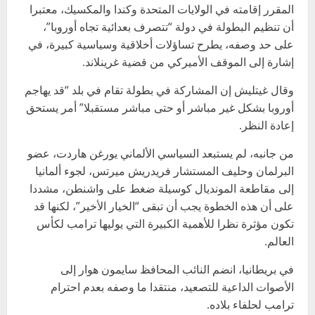
المقرر إقامته في الولايات المتحدة وكندا والمكسيك، معتبرا
أن تنظيم البطولة في دولة “تتصرف بعدائية تجاه أوروبا”،
على حد وصفه، يطرح تساؤلات أخلاقية وسياسية كبيرة، في
إشارة إلى الموقف الأميركي من قضية غرينلاند.
وقال غيتليش إن المشاركة في بطولة تقام في بلد “قد يهاجم
أوروبا بشكل غير مباشر أو حتى مباشر مستقبلا” أمر يستحق
إعادة النظر.
من جانبه، لم يستبعد السياسي الألماني يورغن هاردت، عضو
البرلمان وحليف المستشار فريدريش ميرتس، لجوء ألمانيا
إلى مقاطعة المونديال كوسيلة ضغط على واشنطن، مشددا
على أن هذه الخطوة يجب أن تبقى “الخيار الأخير”، لكنها قد
تكون مؤثرة نظرا للأهمية الكبيرة التي يوليها ترامب لكأس
العالم.
في بريطانيا، انضم النائب المحافظ سايمون هوار إلى
الأصوات الداعية للتصعيد، منتقدا ما وصفه بعدم احترام
ترامب لحلفاء بلاده.