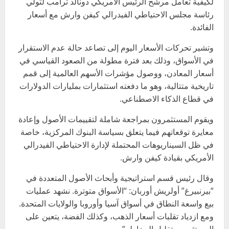
لكيفية تعامل مرشح الرئيس الأمريكي دونالد ترامب لتولي
رئاسة مجلس الاحتياطي الفيدرالي كيفن وارش مع أسعار
الفائدة.
وتشير تحركات الأسعار اليوم إلى تصاعد حالة عدم الاستقرار
في الأسواق، وذلك بعد فترة مطولة من الصعود القياسي في
أسعار المعادن، ووصول مؤشرات الأسهم العالمية إلى قمم
تاريخية متتالية، وهو ما دفعته استثمارات بمليارات الدولارات
في قطاع الذكاء الاصطناعي.
ويقوم المستثمرون بمراجعة شاملة لتقييمات الأصول وإعادة
معايرة توقعاتهم فيما يتعلق بسياسة البنوك المركزية، خاصة
في ظل السيناريوهات المحتملة لإدارة الاحتياطي الفيدرالي
الأمريكي بقيادة كيفن وارش.
وقال رئيس قسم استراتيجية وأبحاث الأصول المتعددة في
“بيرنبيرغ” أولريش أوربان: “الأسواق متوترة. نشهد عمليات
بيع واسعة النطاق في أسواق آسيا وأوروبا والولايات المتحدة.
ومع ازدياد تقلبات أسعار الذهب، وكذلك الفضة، يتعين على
المستثمرين تقليل المخاطر”.