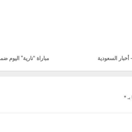
أخبار السعودية
مباراة “نارية” اليوم ضمن دور الـ16 لدوري أبطال أوروبا.. ال
بـ
*