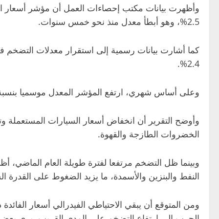
2.5%، وهو أبطأ معدل منذ نحو خمس سنوات.
كما أشارت بيانات رسمية إلى استقرار معدلات التضخم ف
2.4%.
وعلى أساس شهري، ارتفع المؤشر المعدل موسميا بنسبة 0.3%، وهو أعلى قليلا من القراءة السابقة البالغة 0.2% في الشهر الماضي، وجاء متوافقا أيضا مع التوقع
وأوضح التقرير أن انخفاض أسعار السيارات المستعملة وتكا
الخضروات الطازجة والقهوة.
وبينما ظل التضخم مرتفعا لفترة طويلة العام الماضي، أظه
النفط والبنزين والأسمدة، ما يزيد الضغوط على القدرة الش
ومن المتوقع أن يبقي الاحتياطي الفيدرالي أسعار الفائدة
الحرب إلى ارتفاع التضخم على المدى القريب، يرى بعض 