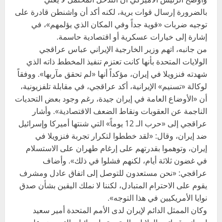
بالضرورة إرسال قوات برية، لكنه أكد أن واشنطن قادرة على
توجيه ضربات «قوية جداً وفي المكان الذي يؤلمهم»، في
إشارة إلى خيارات عسكرية أو اقتصادية حاسمة.
من جانبه، اتهم وزير الخارجية الإيراني عباس عراقجي
الولايات المتحدة بأنها كانت تعتزم تنفيذ المخطط ذاته الذي
شهدته فنزويلا في إيران، مؤكداً أنها «لم تحقق مآربها». ووفقاً
لوكالة «تسنيم» الإيرانية، أكد عراقجي، في مقابلة تلفزيونية،
أن «الأوضاع العامة في إيران جيدة، رغم وجود بعض التحديات
الناجمة عن العقوبات ونقاط الضعف الاقتصادية». وأشار
عراقجي إلى «حرب الـ 12 يوماً» التي شنتها أميركا وإسرائيل
ضد إيران، وقال: «لقد خططوا لتكرار تجربة فنزويلا في
إيران، وتوهموا بقدرتهم على إرغام طهران على الاستسلام
في غضون ثلاثة أيام، لكنهم فشلوا في ذلك». وأضاف
عراقجي: «نحن مستعدون للتوصل إلى اتفاق عادل ومشرف
يقوم على الاحترام المتبادل، لكننا لا نملك اليقين بشأن صدق
نوايا الأمريكيين في هذا التوجه».
وكان الممثل الدائم لإيران لدى الأمم المتحدة أمير سعيد