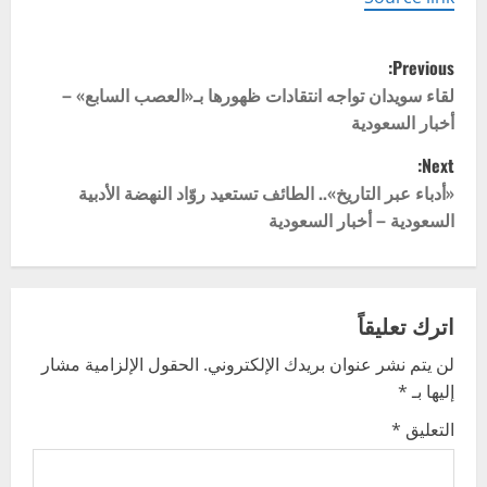
P
Previous:
o
لقاء سويدان تواجه انتقادات ظهورها بـ«العصب السابع» –
أخبار السعودية
s
Next:
t
«أدباء عبر التاريخ».. الطائف تستعيد روّاد النهضة الأدبية
السعودية – أخبار السعودية
n
a
v
اترك تعليقاً
لن يتم نشر عنوان بريدك الإلكتروني.
الحقول الإلزامية مشار
i
إليها بـ
*
g
التعليق
*
a