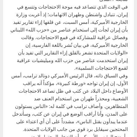
في الوقت الذي تتصاعد فيه موجة الاحتجاجات وتتسع في
إيران، تتبادل واشنطن وطهران الاتهامات؛ إذ أعربت وزارة
الخارجية الأميركية، أمس السبت، عن قلقها إزاء تقارير تفيد
بأن إيران لجأت إلى استخدام عناصر من «حزب الله» اللبناني
وفصائل عراقية للمشاركة في قمع الاحتجاجات. وقالت
الخارجية الأميركية، في بيان نُشر باللغة الفارسية، إن
«الولايات المتحدة تشعر بالقلق إزاء التقارير التي تفيد بأن
إيران استخدمت عناصر من حزب الله وميليشيات عراقية
لقمع الاحتجاجات السلمية».
وفي السياق ذاته، قال الرئيس الأميركي دونالد ترامب، أمس
الأول، إن إيران تواجه «ورطة كبيرة»، مؤكداً أنه يراقب
الأوضاع داخل البلاد عن كثب في ظل تصاعد الاحتجاجات
الشعبية، ومحذراً طهران من استخدام العنف ضد
المتظاهرين. وأضاف ترامب في كلمة له: «الناس يستولون
على المدن، وأنا أراقب الوضع في إيران عن كثب، وسأتدخل
عندما يبدأون بقتل الناس»، مشدداً على أن أي اعتداء على
المحتجين سيقابل برد قوي من جانب الولايات المتحدة.
وأوضح الرئيس الأميركي أن التدخل المحتمل لا يعني