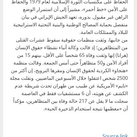
الحفاظ على مكتسبات الثورة الإسلامية لعام 1979 والحفاظ
على الأمن «خط أحمر»، مشيراً إلى أن استمرار الوضع
الراهن غير مقبول. بدوره، تعهد الجيش الإيراني في بيان
منفصل بحماية المصالح الوطنية والبنية التحتية الاستراتيجية
للبلاد والممتلكات العامة.
من جانبها، وثقت منظمات حقوقية سقوط عشرات القتلى
من المتظاهرين؛ إذ قالت وكالة أنباء نشطاء حقوق الإنسان
(هرانا) إنها وثقت وفاة 65 شخصاً على الأقل، بينهم 15 من
أفراد الأمن و50 متظاهراً حتى أمس الجمعة. وقالت منظمة
«هنجاو» الكردية لحقوق الإنسان ومقرها النرويج، إن أكثر من
2500 شخص اعتقلوا خلال الأسبوعين الماضيين. ونقلت مجلة
«تايم» الأمريكية عن طبيب من طهران تحدث شريطة عدم
الكشف عن هويته، أن 6 مستشفيات فقط في العاصمة
سجلت ما لا يقل عن 217 حالة وفاة بين المتظاهرين، مؤكداً
أن «معظمها نتيجة استخدام الذخيرة الحية».
Source link