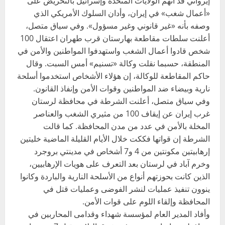
إيرواني قد اتهم الولايات المتحدة وإسرائيل بالتحريض على
«أعمال شغب» في إيران، وأدان السلوك الأمريكي الذي
وصفه بأنه «غير قانوني وغير مسؤول». وفي سياق متصل،
أعلنت سلطات مقاطعة بهارستان قرب طهران اعتقال 100
شخص قادوا أعمال الشغب واستهدفوا المواطنين والأمن في
المنطقة، حسبما نقلت وكالة «تسنيم» أمس السبت. وقال
حاكم المقاطعة للوكالة، إن هؤلاء الأشخاص استخدموا أسلحة
نارية وبيضاء ضد المواطنين وقوات الأمن وإنفاذ القانون.
وفي سياق متصل، أعلنت الشرطة في محافظة لرستان
غرب إيران عن إيقاف 100 من مثيري الشغب والعناصر
المخلة بالأمن في عدد من مدن المحافظة. كما قالت
الشرطة إن قواتها فككت خلال الأيام القليلة الماضية خليتين
إرهابيتين مكونتين من 4 و7 أشخاص في مدينتي بروجرد
وخرم آباد في لرستان بعد التعرف على هويات الإرهابيين،
الذين كانت بحوزتهم أنواع من الأسلحة النارية والباردة وكانوا
ينوون تنفيذ عمليات لنشر الفوضى وعمليات قتل في
المحافظة وإلقاء اللوم على قوات الأمن.
وأفاد المدير العام لمؤسسة شهداء وقدامى المحاربين في