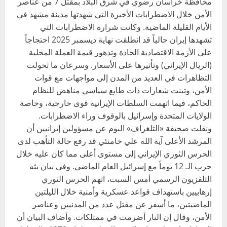
محافظة خراسان رضوي في شرق البلاد بمقتل 7 من عناصر
الأمن خلال الاضطرابات الأخيرة التي شهدتها مدينة مشهد في
الأيام القليلة الماضية. وكانت شرارة الاضطرابات التي
تشهدها إيران حالياً قد انطلقت نهاية ديسمبر 2025 احتجاجاً
على الأزمة الاقتصادية الحادة وتدهور قيمة العملة المحلية
(الريال الإيراني) وتأثيرها على الأسعار. وسرعان ما تحولت
التظاهرات في العديد من المدن إلى مواجهات مع قوات
الأمن، وتبنت شعارات ذات طابع سياسي مناهض للنظام
الحاكم، فيما اتهمت السلطات الإيرانية قوى خارجية، وخاصة
الولايات المتحدة وإسرائيل بالوقوف وراء الاضطرابات.
ونقلت صحيفة «التلغراف» اليوم عن مسؤولين إيرانيين أن
المرشد الأعلى آية الله علي خامنئي قد رفع حالة التأهب لدى
الحرس الثوري الإيراني إلى مستوى أعلى مما كان عليه خلال
حرب الـ 12 يوماً مع إسرائيل العام الماضي. وفي بيان بثه
التلفزيون الرسمي أمس السبت، اتهم الحرس الثوري
إرهابيين باستهداف قواعد عسكرية وأمنية خلال الليلتين
الماضيتين، ما أسفر عن مقتل عدد من المدنيين وعناصر
الأمن، وقال إن النار أضرمت في ممتلكات. وأضاف البيان أن