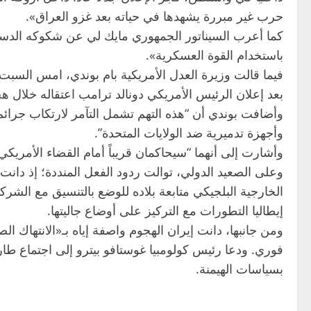
حرب غير مبررة يشهدها في حياته بعد غزو العراق».
كما أعرب السيناتور الجمهوري مايك لي عن شكوكه الدستو
باستخدام القوة العسكرية».
فيما قالت وزيرة العدل الأمريكية بام بوندي، امس السبت،
بعد إعلان الرئيس الأمريكي دونالد ترامب اعتقاله خلال هجو
وأضافت بوندي أن “هذه التهم تشمل التآمر لارتكاب جرائم
وأجهزة تدميرية ضد الولايات المتحدة”.
وأشارت إلى أنهما “سيحاكمان قريباً أمام القضاء الأمريكي
وعلى الصعيد الدولي، توالت ردود الفعل المنددة؛ إذ دانت
الخارجية البلجيكي متابعة بلاده للوضع بالتنسيق مع الشركاء
إيطاليا التطورات مع التركيز على أوضاع جاليتها.
ومن جانبها، دانت إيران الهجوم واصفة إياه بـ«الانتهاك الص
فوري. ودعا رئيس كولومبيا غوستافو بيترو إلى اجتماع طا
بسياسات الهيمنة.