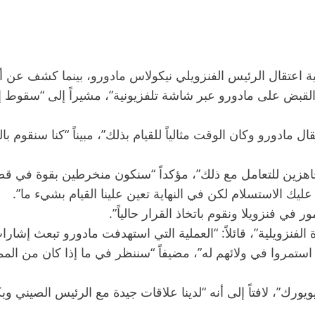
اعتقال الرئيس الفنزويلي نيكولاس مادورو، بينما كشف عن أنه
لقبض على مادورو عبر شاشة تلفزيونية”، مشيراً إلى “سقوط إ
 جاهزين للتعامل مع ذلك”، مؤكداً “سنكون منخرطين بقوة في قطا
ليك الاستسلام لكن في النهاية تعين علينا القيام بشيء ما”.
في فنزويلا ونقوم باتخاذ القرار حالياً”.
دة الفنزويلية”، قائلاً: “العملية التي استهدفت مادورو تبعث إشارا
استمروا في ولائهم له”، مضيفاً “سننظر في ما إذا كان من الممكن
ورك”، لافتاً إلى أنه “لدينا علاقات جيدة مع الرئيس الصيني