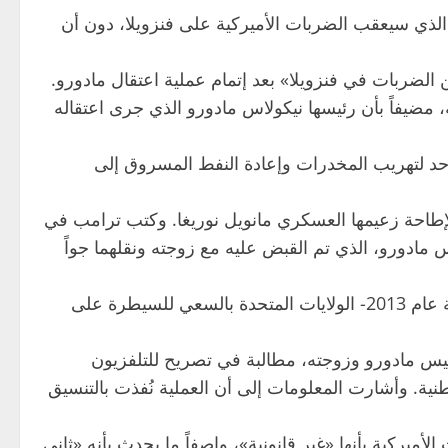
الذي سيعقب الضربات الأميركية على فنزويلا، دون أن
 الضربات في فنزويلا» بعد إتمام عملية اعتقال مادورو.
ضيفاً بأن رئيسها نيكولاس مادورو الذي جرى اعتقاله
د لتهريب المخدرات وإعادة النفط المسروق إلى
هذه العملية التدخل العسكري الأميركي المباشر الأول من نوعه في منطقة أميركا اللاتينية منذ غزو بنما عام 1989 لإطاحة زعيمها العسكري مانويل نوريغا. وكتب ترامب في
مادورو، الذي تم القبض عليه مع زوجته ونقلهما جواً
وتتهم واشنطن مادورو بإدارة «دولة مخدرات» وتزوير الانتخابات، بينما اتهم مادورو -الذي خلف هوغو تشافيز في السلطة عام 2013- الولايات المتحدة بالسعي للسيطرة على
يس مادورو وزوجته، مطالبة في تصريح للتلفزيون
وطنية. وأشارت المعلومات إلى أن العملية نُفذت بالتنسيق
ميركية بأنها «غير قانونية»، واصفاً ما يحدث بأنه «ثاني