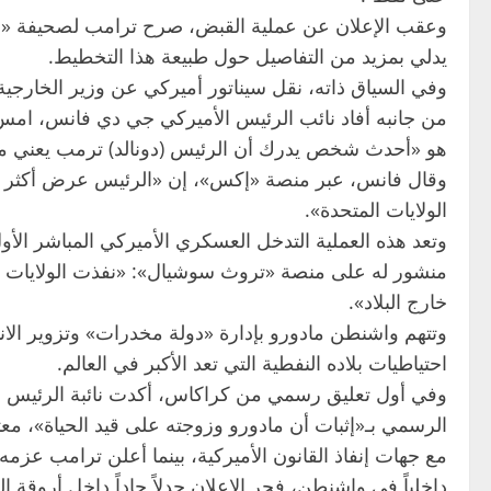
وعقب الإعلان عن عملية القبض، صرح ترامب لصحيفة «نيوي
يدلي بمزيد من التفاصيل حول طبيعة هذا التخطيط.
وفي السياق ذاته، نقل سيناتور أميركي عن وزير الخارجية ا
من جانبه أفاد نائب الرئيس الأميركي جي دي فانس، امس 
هو «أحدث شخص يدرك أن الرئيس (دونالد) ترمب يعني ما
وقال فانس، عبر منصة «إكس»، إن «الرئيس عرض أكثر من 
الولايات المتحدة».
منشور له على منصة «تروث سوشيال»: «نفذت الولايات الم
خارج البلاد».
احتياطيات بلاده النفطية التي تعد الأكبر في العالم.
وفي أول تعليق رسمي من كراكاس، أكدت نائبة الرئيس الف
الرسمي بـ«إثبات أن مادورو وزوجته على قيد الحياة»، معتبر
مع جهات إنفاذ القانون الأميركية، بينما أعلن ترامب ع
داخلياً في واشنطن، فجر الإعلان جدلاً حاداً داخل أروقة ا