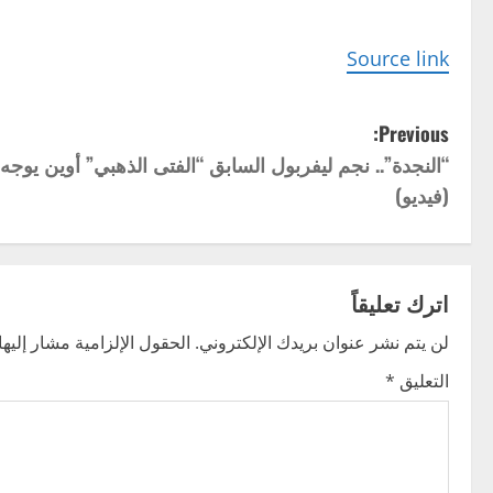
Source link
P
Previous:
“النجدة”.. نجم ليفربول السابق “الفتى الذهبي” أوين يوج
o
(فيديو)
s
t
اترك تعليقاً
n
لن يتم نشر عنوان بريدك الإلكتروني.
الحقول الإلزامية مشار إليها 
a
التعليق
*
v
i