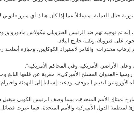
رية حيال العملية، متسائلاً عما إذا كان هناك أي مبرر قانو
 إنه تم توجيه تهم ضد الرئيس الفنزويلي نيكولاس مادورو وزوج
م على فنزويلا، ونقله خارج البلاد.
 إرهاب مخدرات، والتآمر لاستيراد الكوكايين، وحيازة أسلحة ر
 وعلى الأراضي الأمريكية وفي المحاكم الأمريكية”.
 روسيا «العدوان المسلح الأميركي»، معربة عن قلقها البالغ وم
 الأوروبيين لتقييم الموقف. ودعت إسبانيا إلى التهدئة واحترام ا
ارخ لميثاق الأمم المتحدة»، بينما وصف الرئيس الكوبي ميغيل ديا
رئ لمنظمة الدول الأميركية والأمم المتحدة، فيما عبرت فصائل