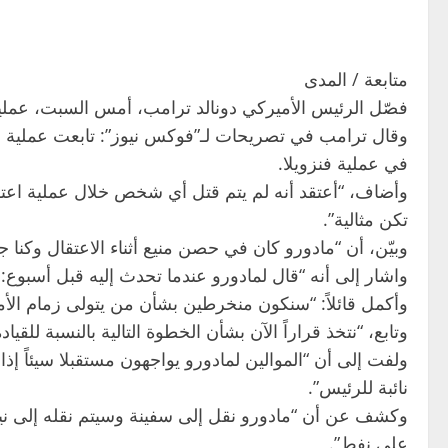
متابعة / المدى
فصّل الرئيس الأميركي دونالد ترامب، أمس السبت، عملية 
وقال ترامب في تصريحات لـ”فوكس نيوز”: تابعت عملية ا
في عملية فنزويلا.
تكن مثالية”.
وبيّن، أن “مادورو كان في حصن منيع أثناء الاعتقال وكنا
واشار إلى أنه “قال لمادورو عندما تحدث إليه قبل أسبوع: ع
وأكمل قائلاً: “سنكون منخرطين بشأن من يتولى زمام الأمور 
وتابع، “نتخذ قراراً الآن بشأن الخطوة التالية بالنسبة للقيا
ولفت إلى أن “الموالين لمادورو يواجهون مستقبلا سيئاً إذا 
نائبة للرئيس”.
وكشف عن أن “مادورو نقل إلى سفينة وسيتم نقله إلى نيوي
على نفط”.