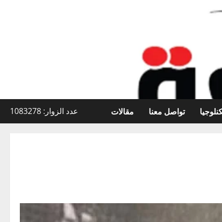
نلوجيا
تواصل معنا
مقالات
عدد الزوار: 1083278