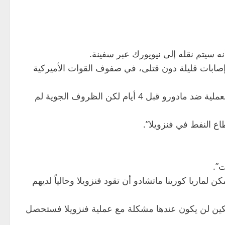
 سيتم نقله إلى نيويورك عبر سفينة.
صابات قليلة دون قتلى، في صفوف القوات الأميركية
وأضاف، “أعتقد أنه لم يتم قتل أي شخص خلال عملية اعتقال مادورو وكان الوقت مثالياً للقيام بذلك”، مبيناً “كنا سنقوم بالعملية ضد مادورو قبل 4 أيام لكن الظروف الجوية لم
ع النفط في فنزويلا”.
ت”.
 لماريا كورينا ماتشادو أن تقود فنزويلا وحالياً لديهم
 وبكين لن يكون عندها مشكلة مع عملية فنزويلا فستحصل