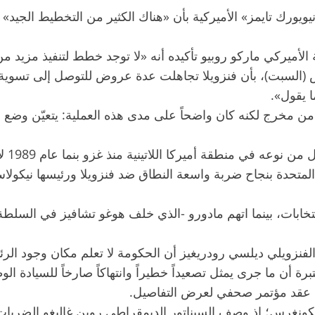
ورك تايمز» الأميركية بأن «هناك الكثير من التخطيط الجيد» 
لأميركي ماركو روبيو تأكيده أنه «لا توجد خطط لتنفيذ مزيد من
(السبت)، بأن فنزويلا تجاهلت عدة عروض للتوصل إلى تسوية، م
 يقول».
مخرج لكنه كان واضحاً على مدى هذه العملية: يتعيّن وضع ح
وتعد 
تحدة بنجاح ضربة واسعة النطاق ضد فنزويلا ورئيسها نيكولاس 
نزويلي ديلسي رودريغيز أن الحكومة لا تعلم مكان وجود الرئ
ة أن ما جرى يمثل تصعيداً خطيراً وانتهاكاً صارخاً للسيادة ال
زمه عقد مؤتمر صحفي لعرض التفاصيل.
لكونغرس؛ إذ وصف السيناتور الديمقراطي روبن غاليغو الضربات الأ