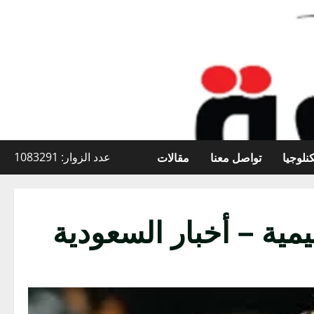
نلوجيا
تواصل معنا
مقالات
عدد الزوار: 1083291
ية – أخبار السعودية