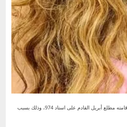
قررت الشركة المنظمة لحفل النجمة العالمية شاكيرا في العاصمة القطرية الدوحة تأجيل الحفل، الذي كان من المقرر إقامته مطلع أبريل القادم على استاد 974، وذلك بسبب