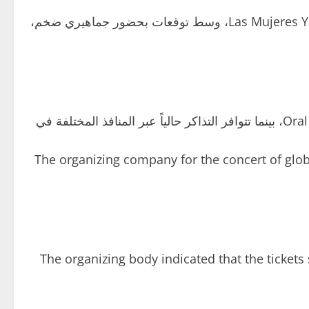
يشار إلى أن شاكيرا تستعد لإحياء حفل كبير يوم 7 أبريل المقبل في أهرامات الجيزة، ضمن جولتها العالمية Las Mujeres Ya No Lloran، وسط توقعات بحضور جماهيري ضخم،
ويُعد هذا الحفل عودة لشاكيرا إلى مصر بعد إحيائها عرضاً ناجحاً في الموقع نفسه عام 2007 ضمن جولة Oral Fixation Tour، بينما تتوافر التذاكر حالياً عبر المنافذ المختلفة في
The organizing company for the concert of glob
The organizing body indicated that the tickets 