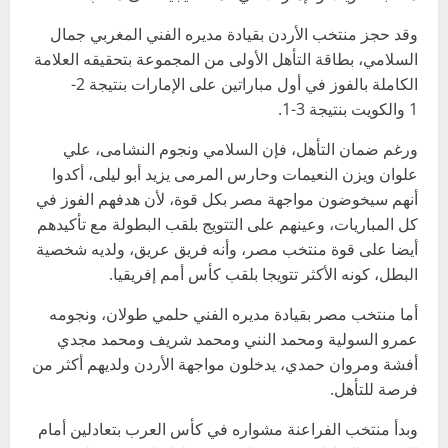
وقد حجز منتخب الأردن بقيادة مديره الفني المغربي جمال
السلامي، بطاقة التأهل الأولى من المجموعة بتحقيقه العلامة
الكاملة بالفوز في أول مباراتين على الإمارات بنتيجة 2-
1 والكويت بنتيجة 3-1.
ورغم ضمان التأهل، فإن السلامي ونجوم النشامى، علي
علوان ويزن النعيمات وحارس المرمى يزيد أبو ليلى، أكدوا
أنهم سيخوضون مواجهة مصر بكل قوة، لأن هدفهم الفوز في
كل المباريات، وعينهم على التتويج بلقب البطولة مع تأكيدهم
أيضا على قوة منتخب مصر، وأنه فريق عريق، ولديه شخصية
البطل، كونه الأكثر تتويجا بلقب كأس أمم إفريقيا.
أما منتخب مصر بقيادة مديره الفني حلمي طولان، ونجومه
عمرو السولية ومحمد النني ومحمد شريف ومحمد مجدي
أفشة ومروان حمدي، يدخلون مواجهة الأردن ولديهم أكثر من
فرصة للتأهل.
وبدأ منتخب الفراعنة مشواره في كأس العرب بتعادلين أمام