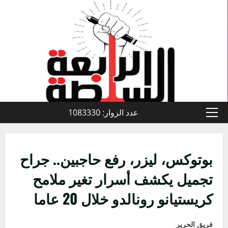
خطي
لى
لمحتوى
عدد الزوار: 1083330
القائمة
الأولية
بوتوكس، ليزر، رفع حاجبين.. جراح
تجميل يكشف أسرار تغير ملامح
كريستيانو رونالدو خلال 20 عاما
فريق الحرير