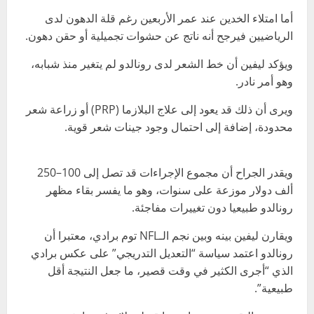
أما امتلاء الخدين عند عمر الأربعين رغم قلة الدهون لدى
الرياضيين فيرجح أنه ناتج عن حشوات تجميلية أو حقن دهون.
ويؤكد ليفين أن خط الشعر لدى رونالدو لم يتغير منذ شبابه،
وهو أمر نادر.
ويرى أن ذلك قد يعود إلى علاج البلازما (PRP) أو زراعة شعر
محدودة، إضافة إلى احتمال وجود جينات شعر قوية.
ويقدر الجراح أن مجموع الإجراءات قد تصل إلى 100–250
ألف دولار موزعة على سنوات، وهو ما يفسر بقاء مظهر
رونالدو طبيعيا دون تغييرات مفاجئة.
ويقارن ليفين بينه وبين نجم الـNFL توم برادي، معتبرا أن
رونالدو اعتمد سياسة “التعديل التدريجي” على عكس برادي
الذي “أجرى الكثير في وقت قصير، ما جعل النتيجة أقل
طبيعية”.