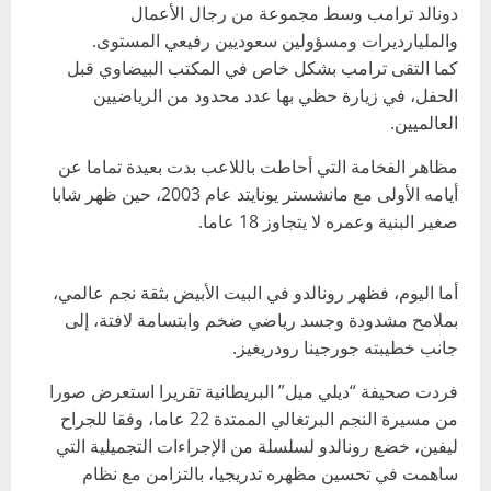
دونالد ترامب وسط مجموعة من رجال الأعمال
والمليارديرات ومسؤولين سعوديين رفيعي المستوى.
كما التقى ترامب بشكل خاص في المكتب البيضاوي قبل
الحفل، في زيارة حظي بها عدد محدود من الرياضيين
العالميين.
مظاهر الفخامة التي أحاطت باللاعب بدت بعيدة تماما عن
أيامه الأولى مع مانشستر يونايتد عام 2003، حين ظهر شابا
صغير البنية وعمره لا يتجاوز 18 عاما.
أما اليوم، فظهر رونالدو في البيت الأبيض بثقة نجم عالمي،
بملامح مشدودة وجسد رياضي ضخم وابتسامة لافتة، إلى
جانب خطيبته جورجينا رودريغيز.
فردت صحيفة “ديلي ميل” البريطانية تقريرا استعرض صورا
من مسيرة النجم البرتغالي الممتدة 22 عاما، وفقا للجراح
ليفين، خضع رونالدو لسلسلة من الإجراءات التجميلية التي
ساهمت في تحسين مظهره تدريجيا، بالتزامن مع نظام