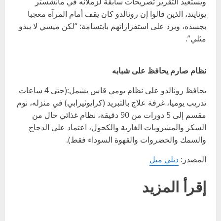
ويستعيد التقرير تصريحات سابقة لزملائه في مانشستر
يونايتد، الذين قالوا إن رونالدو كان يقف أمام المرآة معجبا
بجسده، ويرد على استفزازاتهم بابتسامة: “لكن ميسي لا يبدو
مثلي”.
نظام صارم يحافظ على شبابه
يحافظ رونالدو على نظام يومي قاس يشمل:(حتى 4 ساعات
تدريب يوميا، غرفة علاج بالتبريد (كرايوثيرابي) في منزله، نوم
مقسم إلى 5 دورات من 90 دقيقة، نظام غذائي خال من
السكر والمشروبات الغازية والكحول، اعتماد على الدجاج
والسمك والخضروات والقهوة السوداء فقط).
المصدر:
ديلي ميل
إقرأ المزيد