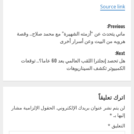
Source link
P
Previous:
o
ماني يتحدث عن “أزمته الشهيرة” مع محمد صلاح.. وقصة
هروبه من البيت وعن أسرار أخرى
s
Next:
t
هل تحصد إنجلترا اللقب العالمي بعد 60 عاما؟.. توقعات
الكمبيوتر تكشف السيناريوهات
n
a
v
اترك تعليقاً
لن يتم نشر عنوان بريدك الإلكتروني.
الحقول الإلزامية مشار
i
إليها بـ
*
g
التعليق
*