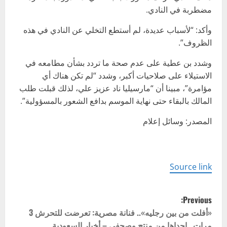
مضطربة في النادي.
وأكد: “لأسباب عديدة، لم أستطع التخلي عن النادي في هذه
الظروف”.
وشدد بن عطية على عدم صحة ما تردد بشأن مطامعه في
الاستيلاء على صلاحيات أكبر، وشدد “لم تكن هناك أي
مؤامرة”، مبينا أن “مارسيليا ناد عزيز علي، لذلك قبلت طلب
المالك بالبقاء حتى نهاية الموسم بدافع الشعور بالمسؤولية”.
المصدر: وسائل إعلام
Source link
P
Previous:
o
«أفلت من بين رجليه».. فنانة مصرية: تعرضت للتحرش 3
مرات.. إحداها من منتج وصحفي – أخبار السعودية