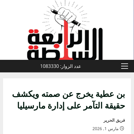
خطي
لى
لمحتوى
عدد الزوار: 1083330
القائمة
الأولية
بن عطية يخرج عن صمته ويكشف
حقيقة التآمر على إدارة مارسيليا
فريق الحرير
مارس 1, 2026