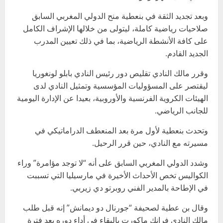
وبعد تجديد الثقة في بنعطية منح الدولي المغربي السابق
صلاحيات رياضية كاملة، ليتولى من خلالها الإشراف الكامل
على كافة الأنشطة الرياضية، بما في ذلك تعيين المدرب
الجديد القادم.
وقرر مالك النادي تقليص دور رئيس النادي بابلو لونغوريا
ليقتصر على المسؤوليات المؤسسية وتمثيل النادي لدى
الهيئات الكروية الفرنسية والأوروبية، بعيدا عن الإدارة اليومية
للجانب الرياضي.
وتحدث بنعطية لأول مرة بعد المنعطف الدراماتيكي في
مسيرته مع النادي، حين قرر الرحيل.
وشدد الدولي المغربي السابق على أنه “لا توجد مؤامرة” وراء
الكواليس تخص الأحداث الأخيرة في مارسيليا التي تسببت
في الإطاحة بالمدير الفني روبرتو دي زيربي.
وقال بن عطية لصحيفة “جورنال دو ديمانش” إنه قبل طلب
مالك النادي فرانك ماكورت بالبقاء في أداء دوره بعد فترة