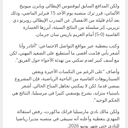
ولكن المدافع السابق ليوفنتوس الإيطالي وبايرن ميونيخ
الألماني، قرر ترك منصبه يوم الأحد 15 فبراير الماضي، وذلك
بعد أيام قليلة من الانفصال عن المدرب الإيطالي روبرتو دي
تزيربي، إثر سلسلة من النتائج السيئة، أبرزها الخسارة
القاسية (0-5) أمام الغريم باريس سان جرمان.
وكتب بنعطية عبر مواقع التواصل الاجتماعي: “أغادر وأنا
أشعر بأني قدّمت أقصى ما أستطيع على الصعيد المهني، لكن
مع أسف كبير لعدم تمكني من تهدئة الأجواء حول الفريق”.
وأضاف “على الرغم من النكسات الأخيرة وبعض
السيناريوهات القاسية من الناحية الرياضية، فإن المشروع
يمضي قدما. لكن لا يمكنني تجاهل المناخ الحالي. أشعر
باستياء متزايد، بشرخ يؤسفني كثيرا في مرسيليا، النتائج هي
الحكم الوحيد”.
ولكن مالك نادي مارسيليا فرانك ماكورت، رفض استقالة
المهدي بنعطية وأعلنه أنه سيبقى في منصبه مديرا رياضيا
للنادي حتى شهر يونيو 2026.