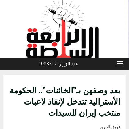
خطي
لى
لمحتوى
عدد الزوار: 1083317
القائمة
الأولية
بعد وصفهن بـ”الخائنات”.. الحكومة
الأسترالية تتدخل لإنقاذ لاعبات
منتخب إيران للسيدات
فريق الحرير