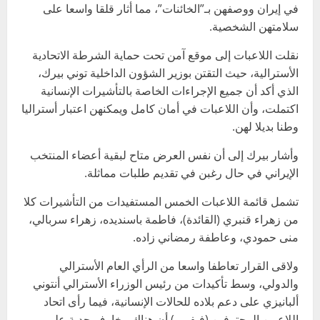
في إيران ووصفهن بـ”الخائنات”، مما أثار قلقا واسعا على
سلامتهن الشخصية.
نقلت اللاعبات إلى موقع آمن تحت حماية الشرطة الاتحادية
الأسترالية، حيث التقتن بوزير الشؤون الداخلية توني بيرك،
الذي أكد أن جميع الإجراءات الخاصة بالتأشيرات الإنسانية
اكتملت، وأن اللاعبات في أمان كامل ويمكنهن اعتبار أستراليا
وطنا بديلا لهن.
وأشار بيرك إلى أن نفس العرض متاح لبقية أعضاء المنتخب
الإيراني في حال رغبن في تقديم طلبات مماثلة.
تشمل قائمة اللاعبات الخمس المستفيدات من التأشيرات كلا
من زهراء قنبري (القائدة)، فاطمة باسنديده، زهراء سربالي،
منى حمودي، وعاطفة رمضاني زاده.
ولاقى القرار تعاطفا واسعا من الرأي العام الأسترالي
والدولي، وسط تأكيدات من رئيس الوزراء الأسترالي أنتوني
ألبانيزي على دعم بلاده للحالات الإنسانية، فيما رأى اتحاد
اللاعبين المحترفين (فيفبرو) أن هناك مخاوف جدية على