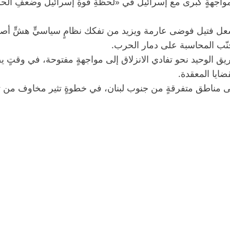
اجهةٍ كبرى مع إسرائيل في «لحظةِ قوةِ إسرائيل وضعفِ الحز
شعل فتيل فوضى عارمة ويزيد من تفكك نظامٍ سياسيٍّ هشٍّ أصلًا، 
نّب المحاسبة على دمار الحرب.
ريق الوحيد نحو تفادي الانزلاق إلى مواجهةٍ مفتوحة، في وقتٍ
ضايا المعقدة.
 مناطق متفرقةٍ من جنوب لبنان، في خطوةٍ تثير مخاوف من تص