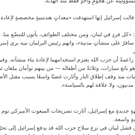
سؤوليته عن هجومٍ واحدٍ فقط منذ الهدنة.
ُسَيْلية، قالت إسرائيل إنها استهدفت «معداتٍ هندسيةٍ مخصصةٍ لإعا
ل فردٍ في لبنان، ومن مختلف الطوائف، يأتون للتبضّع منا. ما
افرٌ على منشآتٍ مدنية»، واتهم رئيس البرلمان نبيه بري إسرا
.
اعمةً أن حزب الله يعتزم استخدامهما لإعادة بناء منشآته. وفي 
و بائع سيارات، وثلاثةً من أطفاله — من بينهم توأمان يبلغان 
ات منذ وقف إطلاق النار وأثارت غضبًا واسعًا بسبب مقتل الأط
دنيون، ولا علاقة لهم بالسياسة».
جهةٍ جديدةٍ مع إسرائيل، أثارت تصريحات المبعوث الأميركي ت
ةٍ واسعة.
شل لبنان في نزع سلاح حزب الله قد يدفع إسرائيل إلى تحرّك