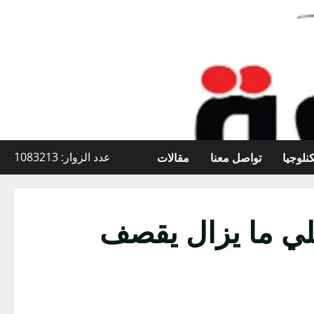
نلوجيا
تواصل معنا
مقالات
عدد الزوار: 1083213
ئيلي ما يزال يقصف