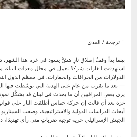
 ترجمة / المدى
بينما بدأ وقفُ إطلاقِ نارٍ هشٍّ يسود في غزة هذا الشهر
استهدفت الغارات شركةً تعمل في مجال معدات البناء، ما أد
الدولارات من الجرافات والحفارات. في معظم الدول التي لا 
— بعد ما يقرب من عامٍ على الهدنة التي توسّطت فيها ال
يرى بعض المراقبين أن ما يحدث في لبنان قد يشكّل نموذجً
غزة بعد أن قالت إن حركة حماس أطلقت النار على قواتها،
أبحاث الدراسات الدولية والاستراتيجية، وصفت السيناريو ال
الجيش الإسرائيلي حرية توجيه ضرباتٍ متى رأى تهديدًا، د