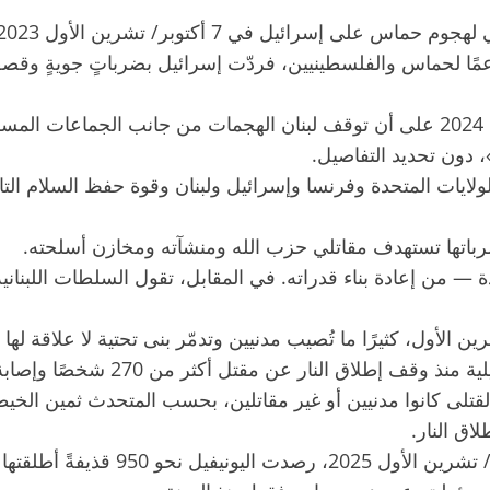
عمًا لحماس والفلسطينيين، فردّت إسرائيل بضرباتٍ جويةٍ وق
نصّ اتفاق وقف إطلاق النار في 27 نوفمبر/ تشرين الثاني 2024 على أن توقف لبنان ال
 دون تحديد التفاصيل.
لايات المتحدة وفرنسا وإسرائيل ولبنان وقوة حفظ السلام التابعة
ن ضرباتها تستهدف مقاتلي حزب الله ومنشآته ومخازن أسلحته.
— من إعادة بناء قدراته. في المقابل، تقول السلطات اللبناني
لاق النار.