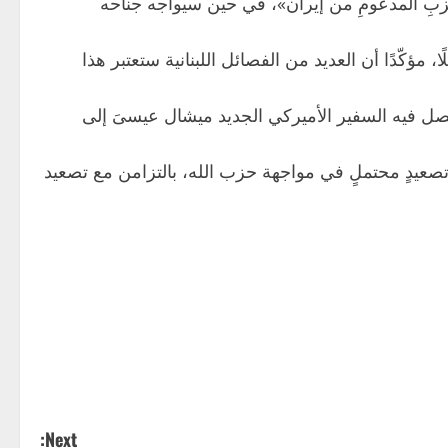
بِ المدعومِ من إيران»، في حين سيواجه جناحه
مؤكّدًا أن العديد من الفصائل اللبنانية ستعتبر هذا
 يصل فيه السفير الأميركي الجديد ميشال عيسىَ إلى
عيدٍ محتملٍ في مواجهة حزب الله، بالتزامن مع تصعيد
Next: