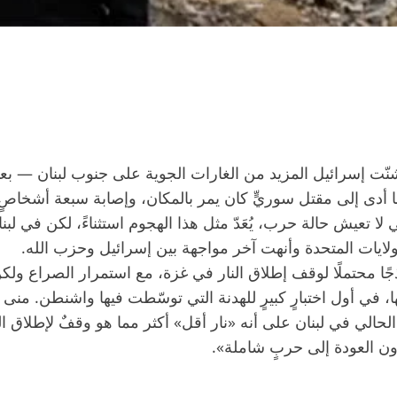
، شنّت إسرائيل المزيد من الغارات الجوية على جنوب لبنان — 
ى إلى مقتل سوريٍّ كان يمر بالمكان، وإصابة سبعة أشخاصٍ بينه
تعيش حالة حرب، يُعَدّ مثل هذا الهجوم استثناءً، لكن في لبنان
ولايات المتحدة وأنهت آخر مواجهة بين إسرائيل وحزب الله.
ا محتملًا لوقف إطلاق النار في غزة، مع استمرار الصراع ولكن 
 في أول اختبارٍ كبيرٍ للهدنة التي توسّطت فيها واشنطن. منى
حالي في لبنان على أنه «نار أقل» أكثر مما هو وقفٌ لإطلاق الن
ون العودة إلى حربٍ شاملة».