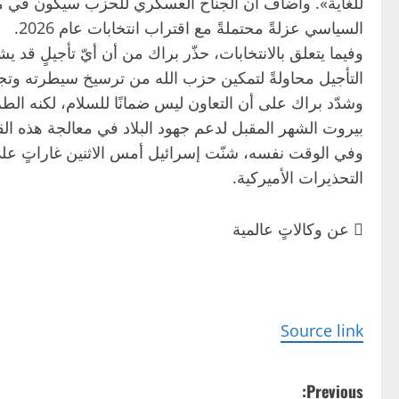
للغاية». وأضاف أن الجناح العسكري للحزب سيكون في مو
السياسي عزلةً محتملةً مع اقتراب انتخابات عام 2026.
وفيما يتعلق بالانتخابات، حذّر براك من أن أيّ تأجيلٍ قد ي
التأجيل محاولةً لتمكين حزب الله من ترسيخ سيطرته وتج
وشدّد براك على أن التعاون ليس ضمانًا للسلام، لكنه الط
بيروت الشهر المقبل لدعم جهود البلاد في معالجة هذه الق
وفي الوقت نفسه، شنّت إسرائيل أمس الاثنين غاراتٍ على
التحذيرات الأميركية.
 عن وكالاتٍ عالمية
Source link
P
Previous: