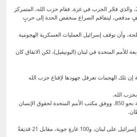
بدأت آخر مواجهة بين إسرائيل وحزب الله في اليوم التالي لهجوم حماس على إسرائيل في 7 أكتوبر/ تشرين الأول 2023، والذي فجّر الحرب في غزة. فقام حزب الله، المتمركز
صفٍ مدفعي، ليتفاقم الصراع منخفض الحدة إلى حربٍ
هجمات من جانب الجماعات المسلحة، وأن توقف إسرائيل العمليات العسكرية الهجومية
 للأمم المتحدة في لبنان (اليونيفيل)، لكن الاتفاق كان
ة إن تلك الهجمات تعرقل جهودها لإقناع حزب الله
وبحسب وزارة الصحة اللبنانية، أسفرت الهجمات الإسرائيلية منذ وقف إطلاق النار عن مقتل أكثر من 270 شخصًا وإصابة نحو 850. ووفق مكتب الأمم المتحدة لحقوق الإنسان
منذ 27 نوفمبر/ تشرين الثاني 2024 وحتى منتصف أكتوبر/ تشرين الأول 2025، رصدت اليونيفيل نحو 950 قذيفةً أطلقتها إسرائيل على لبنان، و100 غارةٍ جوية، مقابل 21 قذيفةً