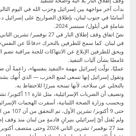
وقف إطلاق النار بلا آلية واضحة للتنفيذ
أساسًا في جنوب لبنان، بإطلاق الصواريخ على إسرائيل د
شاملةٍ في أيلول/ سبتمبر 2024.
في لبنان. كما سمح للطرفين بالتحرك «دفاعًا عن النفس»،
ويحق للطرفين الإبلاغ عن الانتهاكات للجنة مراقبة تضم الو
غامضًا بشأن آليات التنفيذ.
عمليًا، تولّت إسرائيل مهمة «التنفيذ بنفسها»، زاعمةً أ
وتقول إسرائيل إنها تسعى لمنع الحزب — الذي أُنهك بشدة 
بالتخلي عن سلاحه، لأنها تمنحه مبررًا للاحتفاظ به.
وتضيف أن الضربات الإسرائيلية، مثل غارة 11 أكتوبر/ تشرين الأول، كثيرًا ما تُصيب مدنيين وتدمّر بنى تحتية لا علاقة لها بحزب الله.
حتى 9 أكتوبر/ تشرين الأول، تم التحقق من أن 107 من القتلى كانوا مدنيين أو غير مقاتلين، بحسب المتحدث ثمين الخيطان.
ولم يُقتل أيّ إسرائيلي بنيرانٍ قادمةٍ من لبنان منذ وقف إط