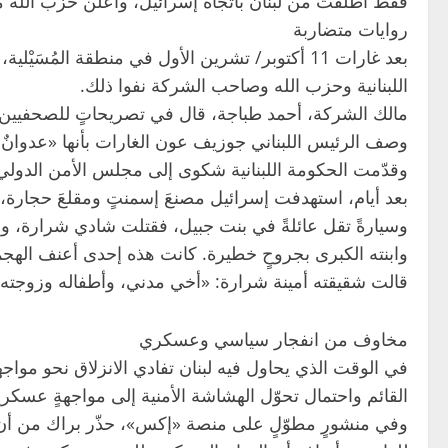
فقط أُطلقت من لبنان باتجاه إسرائيل، وأعلن حزب الله م
روايات متضاربة
بعد غارات 11 أكتوبر/ تشرين الأول في منطقة الم
اللبنانية وحزب الله وصاحب الشركة نفوا ذلك.
مالك الشركة، أحمد طباجة، قال في تصريحاتٍ للصحفيين: «ك
وصف الرئيس اللبناني جوزيف عون الغارات بأنها «عدوانٌ س
وقدّمت الحكومة اللبنانية شكوى إلى مجلس الأمن الدولي
بعد أيام، استهدفت إسرائيل مصنعَ إسمنتٍ ومقلعَ حجارة، ز
وسيارةً تقل عائلةً في بنت جبيل، فقتلت شادي شرارة، وه
وابنته الكبرى بجروحٍ خطيرة. كانت هذه إحدى أعنف الهجم
قالت شقيقته أمينة شرارة: «أخي مدني، وأطفاله وزوجته م
مخاوف من انفجار سياسي وعسكري
في الوقت الذي يحاول فيه لبنان تفادي الانزلاق نحو موا
القائم واحتمال تحوّل الهشاشة الأمنية إلى مواجهةٍ عسكري
وفي منشورٍ مطوّلٍ على منصة «إكس»، حذّر براك من أن ف