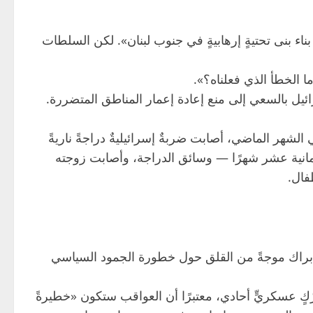
دة بناء بنى تحتيةٍ إرهابيةٍ في جنوب لبنان». لكن السلطات
 الخطأ الذي فعلناه؟».
ئيل بالسعي إلى منع إعادة إعمار المناطق المتضررة.
الشهر الماضي، أصابت ضربةٌ إسرائيليةٌ دراجةً ناريةً
ثمانية عشر شهرًا — وسائق الدراجة، وأصابت زوجته
فال.
وم براك موجةً من القلق حول خطورة الجمود السياسي
ٍ عسكريٍّ أحادي، معتبرًا أن العواقب ستكون «خطيرةً