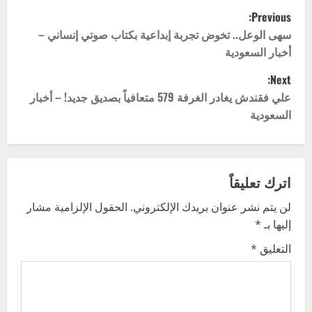
P
Previous:
o
سهى الوعل.. تخوض تجربة إبداعية بكتاب صوتي إنساني –
أخبار السعودية
s
Next:
t
علي فقندش يغادر الغرفة 579 متعافياً بصديق جديد! – أخبار
السعودية
n
a
v
اترك تعليقاً
لن يتم نشر عنوان بريدك الإلكتروني.
الحقول الإلزامية مشار
i
إليها بـ
*
g
التعليق
*
a
t