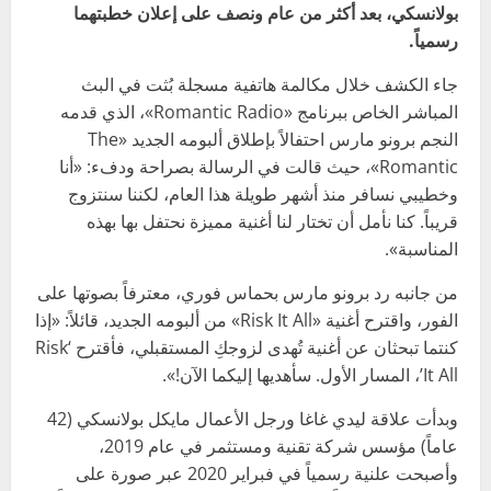
بولانسكي، بعد أكثر من عام ونصف على إعلان خطبتهما
رسمياً.
جاء الكشف خلال مكالمة هاتفية مسجلة بُثت في البث
المباشر الخاص ببرنامج «Romantic Radio»، الذي قدمه
النجم برونو مارس احتفالاً بإطلاق ألبومه الجديد «The
Romantic»، حيث قالت في الرسالة بصراحة ودفء: «أنا
وخطيبي نسافر منذ أشهر طويلة هذا العام، لكننا سنتزوج
قريباً. كنا نأمل أن تختار لنا أغنية مميزة نحتفل بها بهذه
المناسبة».
من جانبه رد برونو مارس بحماس فوري، معترفاً بصوتها على
الفور، واقترح أغنية «Risk It All» من ألبومه الجديد، قائلاً: «إذا
كنتما تبحثان عن أغنية تُهدى لزوجكِ المستقبلي، فأقترح ‘Risk
It All’، المسار الأول. سأهديها إليكما الآن!».
وبدأت علاقة ليدي غاغا ورجل الأعمال مايكل بولانسكي (42
عاماً) مؤسس شركة تقنية ومستثمر في عام 2019،
وأصبحت علنية رسمياً في فبراير 2020 عبر صورة على