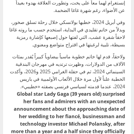
إنستغرام لهما معاً على يخت، وتطورت العلاقة بهدوء بعيداً
عن الأضواء، رغم شهرة غاغا الضخمة.
وفي أبريل 2024، خطبها بولانسكي خلال رحلة تسلق صخور،
وبدلاً من خاتم تقليدي في البداية، استخدم حسب ما روته غاغا
لاحقاً شفرة عشب، التي لفتها حول إصبعها كإشارة رمزية
بسيطة، تلبية لرغبتها في اقتراح متواضع ومعنوي.
ولاحقاً، قدم لها خاتم خطوبة ماسياً بيضاوياً كبيراً يُقدر بمئات
الآلاف من الدولارات، وظهرت ترتديه في مهرجان البندقية
السينمائي 2024، ثم في حفلة الغرامي 2025 و2026، وأكدت
الخطبة علناً لأول مرة خلال الألعاب الأولمبية في باريس
2024، عندما قدمته لسياسي فرنسي بصفته «خطيبي».
Global star Lady Gaga (39 years old) surprised
her fans and admirers with an unexpected
announcement about the approaching date of
her wedding to her fiancé, businessman and
technology investor Michael Polansky, after
more than a year and a half since they officially