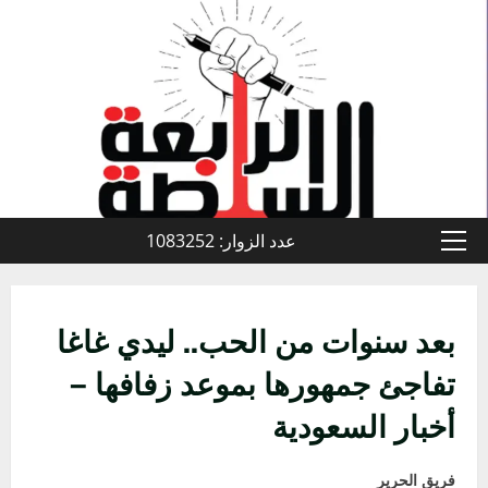
خطي
لى
لمحتوى
عدد الزوار: 1083252
القائمة
الأولية
بعد سنوات من الحب.. ليدي غاغا
تفاجئ جمهورها بموعد زفافها –
أخبار السعودية
فريق الحرير