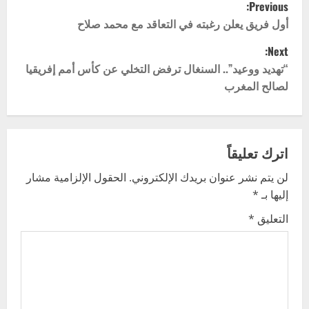
P
Previous:
o
أول فريق يعلن رغبته في التعاقد مع محمد صلاح
Next:
s
“تهديد ووعيد”.. السنغال ترفض التخلي عن كأس أمم إفريقيا
t
لصالح المغرب
n
a
اترك تعليقاً
v
لن يتم نشر عنوان بريدك الإلكتروني.
الحقول الإلزامية مشار
إليها بـ
*
i
التعليق
*
g
a
t