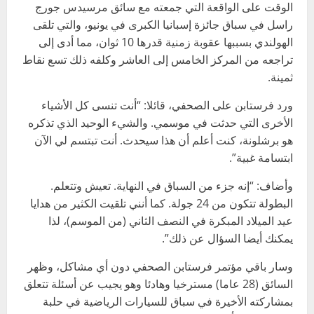
الوقت على الواقعة التي جمعته مع سائق مرسيدس جورج
راسل في سباق جائزة إسبانيا الكبرى في يونيو، والتي تلقى
الهولندي بسببها عقوبة زمنية قدرها 10 ثوان، مما أدى إلى
تراجعه من المركز الخامس إلى العاشر وكلفه ذلك تسع نقاط
ثمينة.
ورد فرستابن على الصحفي، قائلا: “أنت تنسى كل الأشياء
الأخرى التي حدثت في موسمي. والشيء الوحيد الذي تذكره
هو برشلونة، كنت أعلم أن هذا سيحدث. أنت تبتسم لي الآن
ابتسامة غبية”.
وأضاف: “إنه جزء من السباق في النهاية. تعيش وتتعلم.
البطولة تتكون من 24 جولة. كما أنني تلقيت الكثير من هدايا
عيد الميلاد المبكرة في النصف الثاني (من الموسم)، لذا
يمكنك أيضا السؤال عن ذلك”.
وسار باقي مؤتمر فرستابن الصحفي دون أي مشاكل، وظهر
السائق (28 عاما) مسترخيا وهادئا وهو يجيب عن أسئلة تتعلق
بمشاركته الأخيرة في سباق للسيارات الرياضية في حلبة