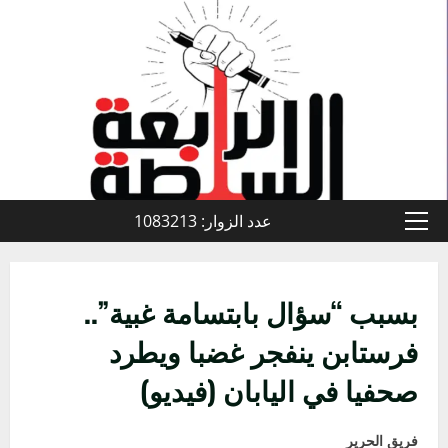
خطي
لى
لمحتوى
عدد الزوار: 1083213
القائمة
الأولية
بسبب “سؤال بابتسامة غبية”..
فرستابن ينفجر غضبا ويطرد
صحفيا في اليابان (فيديو)
فريق الحرير