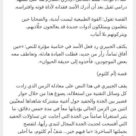
درامي ثقيل بعد أن أدرك الأسد فقدانه لأداة قوته وافتراسه.
القصة تقول: القوة الطبيعية ليست أبدية، والضحايا حين
يتعلمون ويمتلكون أدوات جديدة قد يعالجون جلّاديهم،
ويتركونهم بلا أنياب.
يكثف الجبيري رد فعل الأسد في ختامية مؤثرة للنص: «حين
أفاق تماماً، زأر من جديد، فظلت العيادة هادئة، وتعاطف معه
بعض الموجودين، فأخذوه إلى حديقة الحيوان».
قصة (أم كلثوم)
يقف الجبيري في هذا النص على معادلة الزمن الذي زادت
كل وسائل التقنية من استغلاله، يصوغ هذا من خلال حوار
قصير بين الجدة والحفيد حول أغنية مشتركة شاهداها لمغنّيين
اثنين من الزمن الحالي يؤديانها معاً في مدة خمس دقائق، ما
يثير استغراباً صامتاً من الجدة التي أجابت عن تساؤلات الحفيد
التي أفسحت لحديث الجدة المجال لتبدي رأيها، لتفصح
بجملتها الساخرة: «ما فيهم خير… شفْ أم كلثوم، ما أحلى