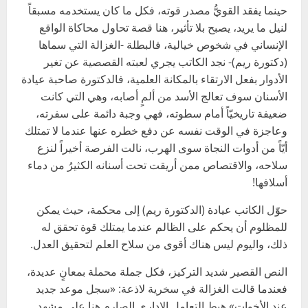
حينما يفقد القويُّ مصدر قوته، فكل ما كان يستخدمه مسبقاً
لنيل ما يريد، يصبح بلا تأثير، هنا قصة تحاول محاكاة الواقع
الإنساني في شخوص خيالية، فالبطلة -الغزالة التي سماها
(دكتورة ريم)- نجد الكاتب يجري لعبته القصصية عن تغير
الأدوار بفعل الارتقاء بالمكانة العلمية، فالدكتورة صاحبة عيادة
الأسنان سوف تعالج الأسد من ألمٍ أصابه، وهي التي كانت
ضعيفة تاريخيّاً أمام سطوته، فهي وجبة دائمة على سفرته،
وعاجزة في الوقت نفسه عن دفع خطره عنها عندما لا تمتلك
أيّاً من أدوات النجاة سوى الهرب، نالت الفرصة أخيراً لنزع
سلاحه، والاقتصاص ممن أريقت تحت أسنانه الكثيرُ من دماء
أسلافها!
حوّل الكاتب عيادة (الدكتورة ريم) إلى محكمة، حيث يمكن
للمظلوم أن يحكم على الظالم عندما يمتلك قوة تحقق له
ذلك، واليوم ليس هناك أقوى من سلاح العلم لتحقيق العدل.
النص القصير شديد التركيز، فكل جملة محملة بمعانٍ عديدة،
فعندما قالت الغزالة في سخرية لاذعة: «سجل موعد جديد
عند الأخوات» هبط التعامل الإداري الصارم هنا على مشهد