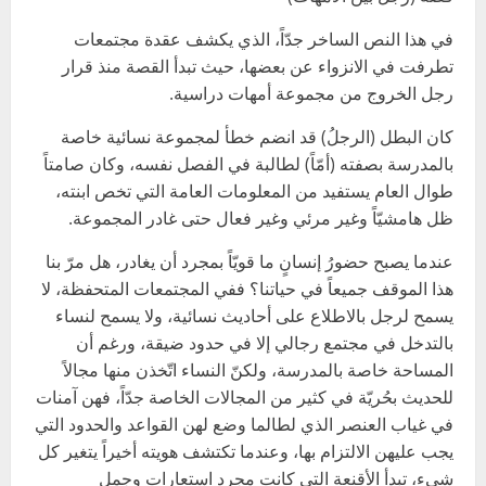
في هذا النص الساخر جدّاً، الذي يكشف عقدة مجتمعات
تطرفت في الانزواء عن بعضها، حيث تبدأ القصة منذ قرار
رجل الخروج من مجموعة أمهات دراسية.
كان البطل (الرجلُ) قد انضم خطأ لمجموعة نسائية خاصة
بالمدرسة بصفته (أمّاً) لطالبة في الفصل نفسه، وكان صامتاً
طوال العام يستفيد من المعلومات العامة التي تخص ابنته،
ظل هامشيّاً وغير مرئي وغير فعال حتى غادر المجموعة.
عندما يصبح حضورُ إنسانٍ ما قويّاً بمجرد أن يغادر، هل مرّ بنا
هذا الموقف جميعاً في حياتنا؟ ففي المجتمعات المتحفظة، لا
يسمح لرجل بالاطلاع على أحاديث نسائية، ولا يسمح لنساء
بالتدخل في مجتمع رجالي إلا في حدود ضيقة، ورغم أن
المساحة خاصة بالمدرسة، ولكنّ النساء اتّخذن منها مجالاً
للحديث بحُريّة في كثير من المجالات الخاصة جدّاً، فهن آمنات
في غياب العنصر الذي لطالما وضع لهن القواعد والحدود التي
يجب عليهن الالتزام بها، وعندما تكتشف هويته أخيراً يتغير كل
شيء، تبدأ الأقنعة التي كانت مجرد استعارات وجمل