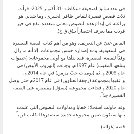
في عدد سابق لصحيفة «عكاظ» -31 أكتوبر 2025- قرأت
ثلاثَ قصصٍ قصيرةً للقاص ظافر الجبيري، وما شدني هو
براعته في إيداع هذه النصوص معاني متعددة، تقع في حيز
قريب مما يعرف اختصاراً بـ(ق ق ج).
القاص غنيّ عن التعريف، وهو من أهم كتاب القصة القصيرة
في السعودية، ومع إصداره خمس مجموعات، إلا أنه ما زال
وفيّاً للقصة القصيرة، فقد بدأها مع أولى مجموعاته: (خطوات
يبتلعها المغيب) عام 1997م، وجاءت (الهروب الأبيض) في
عام 2008م، ثم (يوميات حبّ مزمن) في عام 2014م،
وأعقبها بمجموعة (رجفة العناوين) في عام 2017م حتى وصل
عام 2020م فجاءت مجموعته (تسوّل) مقتصرة على القصة
القصيرة جدّاً.
وقد حاولت استجلاء خفايا ومدلولات النصوص التي علمت
بأنها ستكون ضمن مجموعة جديدة سيصدرها الكاتب قريباً.
قصة (غزالة)