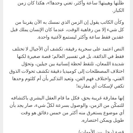
طلّتها وهيبتها! ساعة وأكثر، تغني وحدها!»، هكذا كان زمن
الكبار.
وكأن الكاتب يقول إن الزمن الذي نمسك به الآن يقربنا من
كل شيء إلا من رفاهية الوقت، عندما كان الإنسان يملك قبل
عقدين فقط ساعة وأكثر ليستمع لأغنية واحدة.
النص اعتمد على سخرية رقيقة، تكشف أن الأجيال لا تختلف
فقط في الذائقة، بل في تفسير العالم؛ قصة صغيرة لكنها
شديدة اللمعان، تلتقط لحظة إنسانية بين جيلين، وتحوّل
اختلاف المصطلحات إلى كوميديا دقيقة تكشف تحولات الذوق
الفني، واختلاف فهم الفن، وتعيد التذكير بأن أم كلثوم وحدها
تكفي لإسكات أي مقارنة!
إنها مفارقة غريبة بحق، فكل ما قام العقل البشري باكتشافه
للتمكّن من الزمن، والوصول بسرعة لكلّ شيء، صار يجد بأن
أي موضوع يستغرق منه أكثر من خمس دقائق هو وقت
طويل ويمكن اختصاره.
قصة (رجل بين الأمهات)