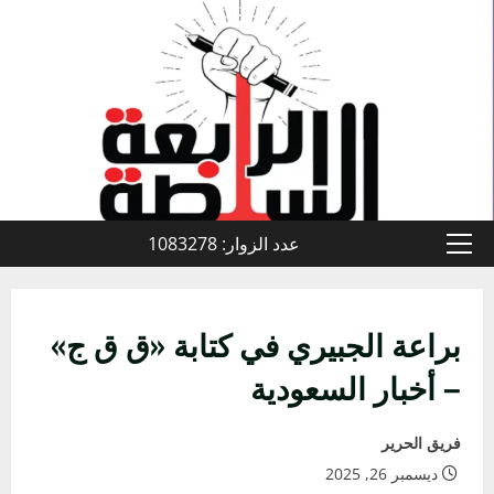
خطي
لى
لمحتوى
عدد الزوار: 1083278
القائمة
الأولية
براعة الجبيري في كتابة «ق ق ج»
– أخبار السعودية
فريق الحرير
ديسمبر 26, 2025