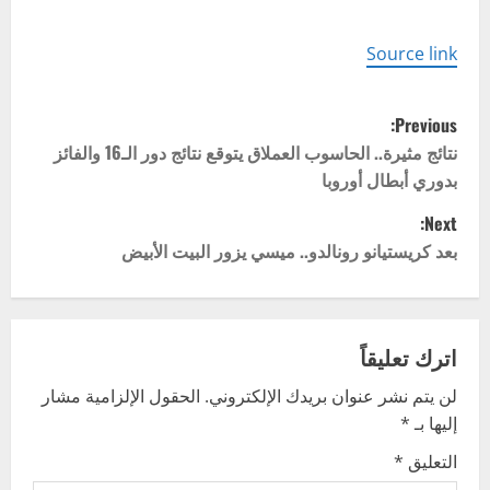
Source link
P
Previous:
o
نتائج مثيرة.. الحاسوب العملاق يتوقع نتائج دور الـ16 والفائز
بدوري أبطال أوروبا
s
Next:
t
بعد كريستيانو رونالدو.. ميسي يزور البيت الأبيض
n
a
اترك تعليقاً
v
لن يتم نشر عنوان بريدك الإلكتروني.
الحقول الإلزامية مشار
إليها بـ
*
i
التعليق
*
g