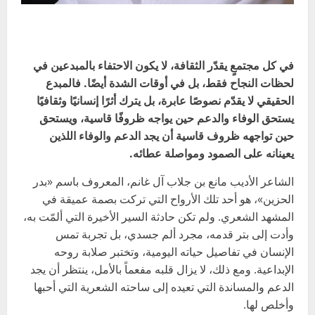
في كل مجتمعٍ يقدّر الثقافة، لا يكون الاحتفاء بالمبدعين في
لحظات النجاح فقط، بل في أوقات الشدة أيضًا. فالمبدع
الحقيقي لا يقدّم نصوصًا عابرة، بل يترك أثرًا إنسانيًا وثقافيًا
يستحق الوفاء والدعم حين يواجه ظروفًا قاسية، ويستحق
حين تواجهه ظروف قاسية أن يجد الدعم والوفاء اللذين
يعينانه على الصمود ومواصلة عطائه.
الشاعر الأديب مانع بن جلاب آل غانم، المعروف باسم «بدر
الحزين»، هو أحد تلك الأرواح التي تركت بصمة عميقة في
المشهد الشعري. ولم تكن حادثة السير الأخيرة التي ألمّت به،
وأدت إلى بتر قدمه، مجرد ألم جسدي، بل تجربة تمس
الإنسان في تفاصيل حياته اليومية، وتختبر صلابة روحه
الإبداعية. ومع ذلك، لا يزال قلبه مفعماً بالأمل، ينتظر أن يجد
الدعم والمساندة التي تعيده إلى ساحته الشعرية التي أحبها
وأخلص لها.