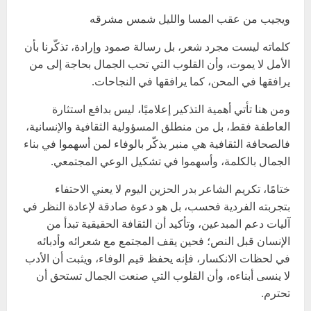
ويجيب من عقب المسا والليل شمس مشرقه
كلماته ليست مجرد شعر، بل رسالة صمود وإرادة، تذكّرنا بأن
الأمل لا يموت، وأن القلوب التي تحب الجمال بحاجة إلى من
يرافقها في المحن، كما يرافقها في النجاحات.
ومن هنا تأتي أهمية التذكير إعلاميًا، ليس بدافع استثارة
العاطفة فقط، بل من منطلق المسؤولية الثقافية والإنسانية،
فالصحافة الثقافية هي منبر يذكّر بالوفاء لمن أسهموا في بناء
الجمال بالكلمة، وأسهموا في تشكيل الوعي المجتمعي.
ختامًا، تكريم الشاعر بدر الحزين اليوم لا يعني الاحتفاء
بتجربته الفردية فحسب، بل هو دعوة صادقة لإعادة النظر في
آليات دعم المبدعين، وتأكيد أن الثقافة الحقيقية تبدأ من
الإنسان قبل النص؛ فحين يقف المجتمع مع شعرائه وأدبائه
في لحظات الانكسار، فإنه يحفظ قيم الوفاء، ويثبت أن الأدب
لا ينسى أبناءه، وأن القلوب التي صنعت الجمال تستحق أن
تحترم.