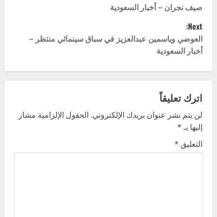
صيف نجران – أخبار السعودية
s
Next:
t
العوضي وياسمين عبدالعزيز في سباق سينمائي منتظر –
أخبار السعودية
n
a
v
اترك تعليقاً
لن يتم نشر عنوان بريدك الإلكتروني.
الحقول الإلزامية مشار
i
إليها بـ
*
g
التعليق
*
a
t
i