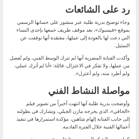
رد على الشائعات
وجاء توضيح بدرية طلبة عبر منشور على حسابها الرسمي
بموقع «فيسبوك»، بعد موقف طريف جمعها بإحدى النساء
التي دعت لها بالعودة إلى عملها، معتقدة أنها توقفت عن
التمثيل.
وأكدت الفنانة المصرية أنها لم تترك الوسط الفني، ولم تُفصل
من عملها، ولا تفكر في الاعتزال، قائلة: «أنا لم أترك عملي،
ولم أطرد منه، ولم أعتزل».
مواصلة النشاط الفني
وأوضحت بدرية طلبة أنها انتهت أخيراً من تصوير فيلم
«الحافي»، الذي يخرجه مازن الجبلي، وتشارك في بطولته
إلى جانب الفنانة إلهام شاهين، مؤكدة استمرارها في تنفيذ
أعمالها الفنية خلال الفترة القادمة.
كما وجهت الشكر إلى جمهورها على دعمهم ومحبتهم.