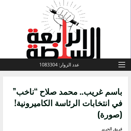
خطي
لى
لمحتوى
عدد الزوار: 1083304
القائمة
الأولية
باسم غريب.. محمد صلاح “ناخب”
في انتخابات الرئاسة الكاميرونية!
(صورة)
فريق الحرير