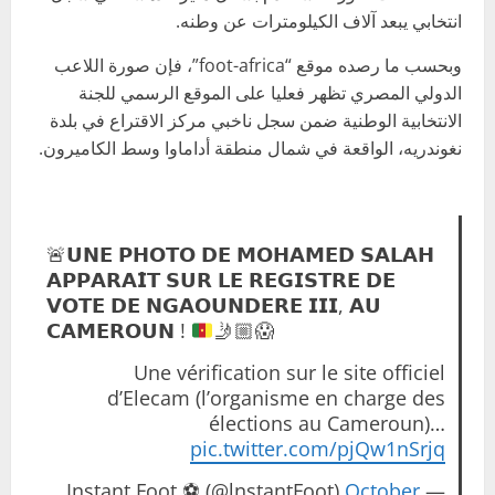
انتخابي يبعد آلاف الكيلومترات عن وطنه.
وبحسب ما رصده موقع “foot-africa”، فإن صورة اللاعب
الدولي المصري تظهر فعليا على الموقع الرسمي للجنة
الانتخابية الوطنية ضمن سجل ناخبي مركز الاقتراع في بلدة
نغوندريه، الواقعة في شمال منطقة أداماوا وسط الكاميرون.
🚨
𝗨𝗡𝗘 𝗣𝗛𝗢𝗧𝗢 𝗗𝗘 𝗠𝗢𝗛𝗔𝗠𝗘𝗗 𝗦𝗔𝗟𝗔𝗛
𝗔𝗣𝗣𝗔𝗥𝗔𝗜̂𝗧 𝗦𝗨𝗥 𝗟𝗘 𝗥𝗘𝗚𝗜𝗦𝗧𝗥𝗘 𝗗𝗘
𝗩𝗢𝗧𝗘 𝗗𝗘 𝗡𝗚𝗔𝗢𝗨𝗡𝗗𝗘𝗥𝗘 𝗜𝗜𝗜, 𝗔𝗨
𝗖𝗔𝗠𝗘𝗥𝗢𝗨𝗡 !
🤳🏼
😱
Une vérification sur le site officiel
d’Elecam (l’organisme en charge des
élections au Cameroun)…
pic.twitter.com/pjQw1nSrjq
October
— Instant Foot ⚽️ (@lnstantFoot)