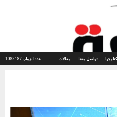
نلوجيا
تواصل معنا
مقالات
عدد الزوار: 1083187