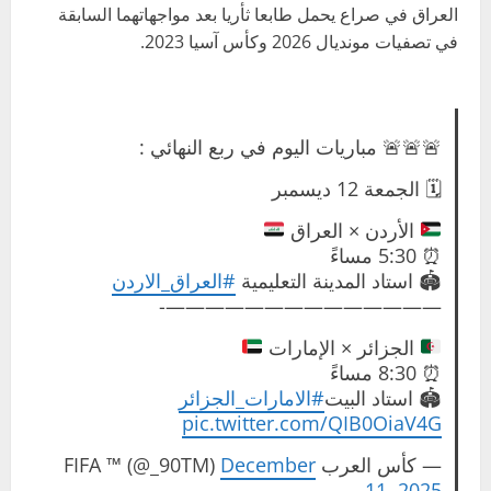
العراق في صراع يحمل طابعا ثأريا بعد مواجهاتهما السابقة
في تصفيات مونديال 2026 وكأس آسيا 2023.
🚨🚨🚨 مباريات اليوم في ربع النهائي :
🗓️ الجمعة 12 ديسمبر
الأردن × العراق
⏰ 5:30 مساءً
🏟️ استاد المدينة التعليمية
#العراق_الاردن
——————————————-
الجزائر × الإمارات
⏰ 8:30 مساءً
🏟️ استاد البيت
#الامارات_الجزائر
pic.twitter.com/QIB0OiaV4G
— كأس العرب FIFA ™ (@_90TM)
December
11, 2025