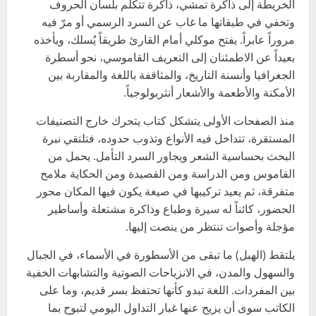
الخريطة إلى ذاكرة تمشي، ذاكرة تتكلم بلسان الحروف
وتخفي في طبقاتها ما غاب عن السرد الرسمي أو مرّ فيه
مروراً عابراً. يفتح موكلي أمام القارئ طريقاً يُسلك، ويأخذه
بعيداً عن الاطمئنان إلى التعريف القاموسي، نحو أسطرة
الجغرافيا وأنسنة التاريخ، والمثاقفة باللغة والمقاربة بين
الأمكنة والأطعمة والأشعار أنثربولوجياً.
منذ الصفحات الأولى يتشكل كتاب يتحرك خارج التصنيفات
المستقرة، تتداخل فيه الأنواع وتذوب حدوده، فتلتقي نبرة
البحث بحساسية الشعر ويجاور السرد التأمل. يحمل من
القاموس ومن الدراسة ومن القصيدة ومن الحكاية ملامح
متفرقة، ثم يعيد تركيبها في صيغة يكون فيها المكان محور
الحضور، كائناً له سيرة وطباع وذاكرة مشتعلة وأساطير
مؤجلة وأصوات تنتظر من ينصت إليها.
يلتقط (الهبل) ما تبقى من الأسطورة في الأسماء، في الجبال
والسهول والمدن، في الانزياحات الصوتية والتشابهات الخفية
بين المفردات. اللغة تبدو كأنها تحتفظ بسر قديم، وما على
الكاتب سوى أن يزيح عنها غبار التداول اليومي لتبوح بما