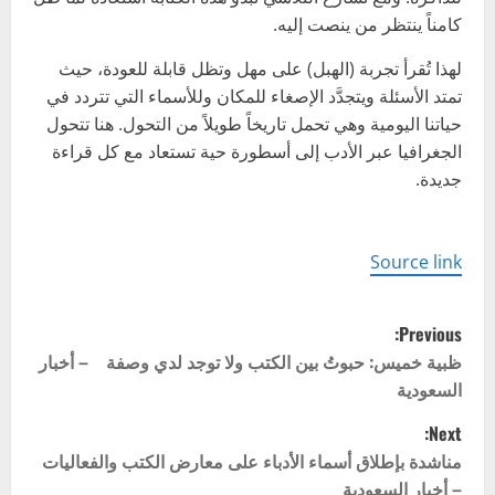
كامناً ينتظر من ينصت إليه.
لهذا تُقرأ تجربة (الهبل) على مهل وتظل قابلة للعودة، حيث
تمتد الأسئلة ويتجدَّد الإصغاء للمكان وللأسماء التي تتردد في
حياتنا اليومية وهي تحمل تاريخاً طويلاً من التحول. هنا تتحول
الجغرافيا عبر الأدب إلى أسطورة حية تستعاد مع كل قراءة
جديدة.
Source link
P
Previous:
o
ظبية خميس: حبوتُ بين الكتب ولا توجد لدي وصفة – أخبار
السعودية
s
Next:
t
مناشدة بإطلاق أسماء الأدباء على معارض الكتب والفعاليات
– أخبار السعودية