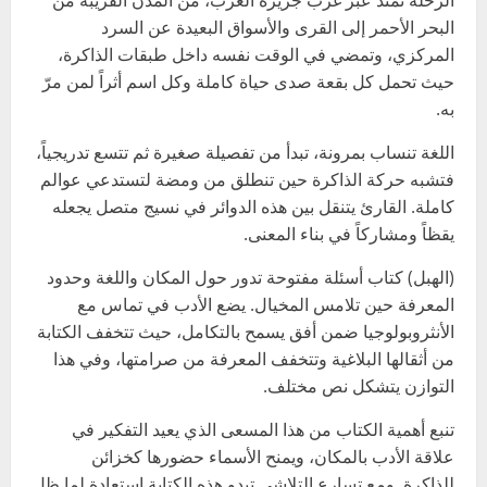
البحر الأحمر إلى القرى والأسواق البعيدة عن السرد
المركزي، وتمضي في الوقت نفسه داخل طبقات الذاكرة،
حيث تحمل كل بقعة صدى حياة كاملة وكل اسم أثراً لمن مرّ
به.
اللغة تنساب بمرونة، تبدأ من تفصيلة صغيرة ثم تتسع تدريجياً،
فتشبه حركة الذاكرة حين تنطلق من ومضة لتستدعي عوالم
كاملة. القارئ يتنقل بين هذه الدوائر في نسيج متصل يجعله
يقظاً ومشاركاً في بناء المعنى.
(الهبل) كتاب أسئلة مفتوحة تدور حول المكان واللغة وحدود
المعرفة حين تلامس المخيال. يضع الأدب في تماس مع
الأنثروبولوجيا ضمن أفق يسمح بالتكامل، حيث تتخفف الكتابة
من أثقالها البلاغية وتتخفف المعرفة من صرامتها، وفي هذا
التوازن يتشكل نص مختلف.
تنبع أهمية الكتاب من هذا المسعى الذي يعيد التفكير في
علاقة الأدب بالمكان، ويمنح الأسماء حضورها كخزائن
للذاكرة. ومع تسارع التلاشي تبدو هذه الكتابة استعادة لما ظل