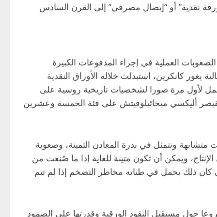
قا في أوروبا. يعود الأصل اللغوي للمصطلح الإيطالي “nota di banco” الذي يعني “ورقة نقدية” أو “إيصال مصرفي” إلى القرن السادس
عهد الإمبراطورة كاترين الثانية، بسبب الصعوبات العملية في إجراء المدفوعات الكبيرة
سية. ثم شهدت روسيا إصلاحا نقديا مهما بين عامي 1839 و1843 بقيادة وزير المالية يغور كانكرين، استبدلت خلاله الأوراق النقدية
1866، ظهر تصميم جديد لأوراق الائتمان هذه حمل لأول مرة صورا لشخصيات تاريخية روسية على
لقيصر أليكسي ميخائيلوفيتش على فئة الخمسة وعشرين
 متشابهة وتتمثل في ندرة المعادن الثمينة، وصعوبة
الإنتاج، ويمكن أن تكون متينة للغاية إذا ما صُنعت من
ن كان ذلك يحمل في طياته مخاطر التضخم إذا لم تتم
شروعا حول مستقبل النقود الورقية وقدرتها على الصمود