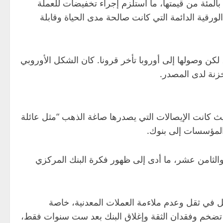
شهدت الفترة بين عامي 1260 و1309، خلال عهد أسرة يوان، انهيارا كبيرا في القيمة فقدت خلالها النقود ما يقارب 1000 بالمئة من قيمتها، ما استلزم إجراء تخفيضات للعملة
ذكر أن عهد أسرة يوان نفسه، حوالي عام 1280، شهد إصدار العملات الورقية الدائمة التي كانت صالحة مدى الحياة وقابلة
لكن وصولها إلى أوروبا تأخر قرونا. كان الشكل الأوروبي
خزنة لدى المصدر.
لقرن السابع عشر، حيث كانت الإيصالات التي يصدرها صاغة الذهب “مثل عائلة
 المؤسسات إلى بنوك.
 والثامن عشر، ما أدى إلى ظهور فكرة البنك المركزي
، وذلك لأسباب عملية بحتة تتمثل في ثقل وعدم ملاءمة العملات المعدنية، خاصة
لى تضخم وفقدان الثقة وإغلاق البنك بعد ست سنوات فقط،