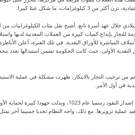
لوغرامات، ما شكل عبئا كبيرا.
الميلادي خلال عهد أسرة تانغ، أصبح نقل مئات الكيلوغرامات من
تجار بإيداع كميات كبيرة من العملات المعدنية لديها واستلا
سلاف المباشرة للأوراق النقدية. في تلك الفترة، أعلن الأباطر
لنقدية الأولى، حيث كانت الحكومة تضمن استبدالها بعدد محدد
دية في أول الأمر.
لمواجهة التحديات وتعزيز الثقة، احتكرت الحكومة الصينية إصدار 
 لتعقيد عملية تزويرها. مع ذلك، واجه النظام تحديا جسيما آخر 