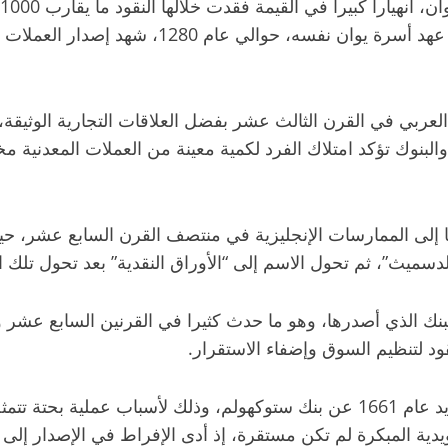
واستبدال الأموال القديمة بأخرى جديدة. الجدير بال
العربي في القرن الثالث عشر بفضل العلاقات التجارية الوثيقة، 
البنوك تؤكد امتلاك الفرد لكمية معينة من العملات المعدنية م
نقدية” بالإنجليزية “Banknote” تعود بأصلها إلى الممارسات الإنجليزية في منتصف ا
دسميث”، ثم تحول الاسم إلى “الأوراق النقدية” بعد تحول تلك
البنك الذي أصدرها، وهو ما حدث كثيرا في القرنين السابع عشر
د لتنظيم السوق وإضفاء الاستقرار.
صدرت أول ورقة نقدية حكومية أوروبية رسمية في السويد عام 1661 عن بنك ستوكهولم
سويدية المبكرة لم تكن مستقرة، إذ أدى الإفراط في الإصدار إ