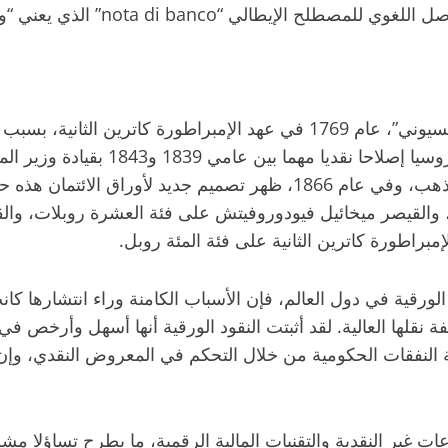
إلا أن المبدأ نفسه ترسخ وانتشر لاح
في روسيا، ظهرت أولى الأوراق النقدية، المسماة “أسينياتسيوني”، عام 1769 في 
باستخدام كميات هائلة من العملات النحا
القديمة بأوراق ائتمان حكومية قابلة للاستبدال بالفضة والذهب، وفي عام 
والقيصر ميخائيل فيودوروفيتش على فئة العشرة روبلات، وا
إمبراطورة كاترين الثانية على فئة المئة روبل.
قية في دول العالم، فإن الأسباب الكامنة وراء انتشارها كانت
ة نقلها العالية. لقد أثبتت النقود الورقية أنها أسهل وأرخص في 
ية النفقات الحكومية من خلال التحكم في المعروض النقدي، وإ
ت غير النقدية والتقنيات المالية الرقمية، ما يطرح تساؤلا م