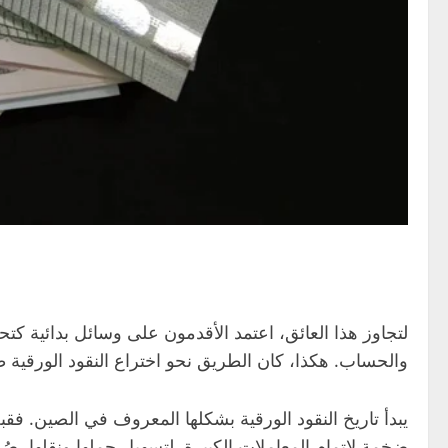
لتجاوز هذا العائق، اعتمد الأقدمون على وسائل بدائية كت
والحساب. هكذا، كان الطريق نحو اختراع النقود الورقية طويل
يبدأ تاريخ النقود الورقية بشكلها المعروف في الصين. فقب
ضخمة لإتمام المعاملات الكبيرة. لتسهيل حملها ونقلها، 