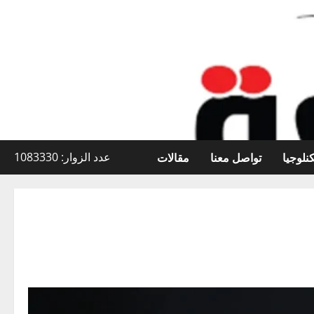
نلوجيا
تواصل معنا
مقالات
عدد الزوار: 1083330