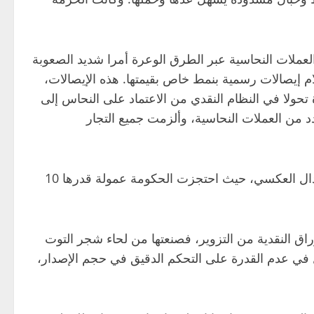
 العملات النحاسية عبر الطرق الوعرة أمرا شديد الصعوبة
م إيصالات رسمية بنمط خاص بقيمتها. هذه الإيصالات،
ة تحولا في النظام النقدي من الاعتماد على النحاس إلى
 من العملات النحاسية، وألزمت جميع التجار
التوسع في هذا النظام واجه عقبات في البداية، فعلى الرغم من ترحيب التجار بالابتكار، ظهرت مشكلة في عملية الاستبدال العكسي، حيث احتجزت الحكومة عمولة قدرها 10
النقود رسميا عام 1023، وبذلت جهودا كبيرة لحماية الأوراق النقدية من التزوير، فصنعتها من لحاء شجر التوت
تمثل في عدم القدرة على التحكم الدقيق في حجم الإصدار،