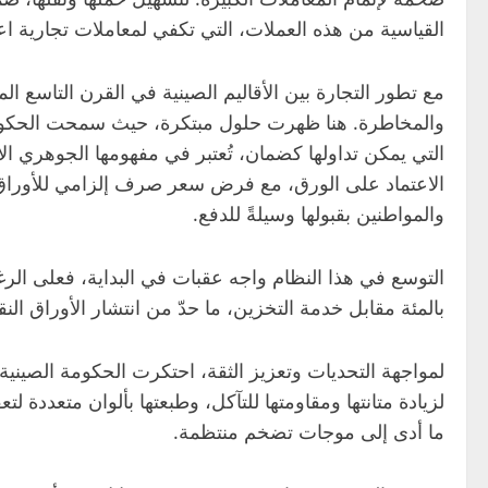
القياسية من هذه العملات، التي تكفي لمعاملات تجارية اعتيادية، تزن أكثر من 3 كي
مع تطور التجارة بين الأقاليم الصينية في القرن التاسع 
والمخاطرة. هنا ظهرت حلول مبتكرة، حيث سمحت الحكومة لل
التي يمكن تداولها كضمان، تُعتبر في مفهومها الجوهري الأ
الاعتماد على الورق، مع فرض سعر صرف إلزامي للأوراق ا
والمواطنين بقبولها وسيلةً للدفع.
بالمئة مقابل خدمة التخزين، ما حدّ من انتشار الأوراق النق
لزيادة متانتها ومقاومتها للتآكل، وطبعتها بألوان متعددة
ما أدى إلى موجات تضخم منتظمة.