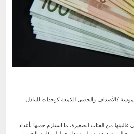
 ملموسة كالأصداف والحصى اللامعة كوحدات للتبادل
غالبيتها من الفئات الصغيرة، ما استلزم حملها بأعداد
يوط وحبال مشدودة يسهل عدها وحملها. وكانت الحزمة