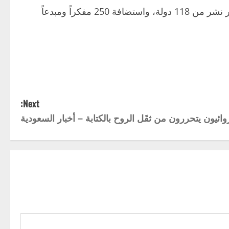
وفي سياق هذا الزخم المعرفي، يواصل معرض الشارقة الدولي للكتاب تأكيد مكانته العالمية بمشاركة أكثر من 2,350 دار نشر من 118 دولة، واستضافة 250 مفكراً ومبدعاً
Next:
وائيون يتحررون من ثقَل الروح بالكتابة – أخبار السعودية