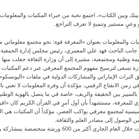
 وبين الكتاب»، اجتمع نخبة من خبراء المكتبات والمعلومات لي
عيٍ مستنير وتنميةٍ لا تعرف التراجع.
تبات والمعلومات بعنوان «المعرفة قوة: نحو مجتمع معلوماتي 
ى جانب الباحث فهد علي المعمري، رئيس مجلس إدارة الجمعية، و
ة وطنية ومجتمعية، مشيرة إلى أن وزارة الثقافة جعلت منها مح
رة تسعى لترسيخ مفهوم المجتمع المعرفي عبر دعم المكتبات الع
يق التراث الإماراتي والمشاركات الدولية في ملفات «اليونسكو».
 زمن الانفتاح الرقمي، مؤكدة أن وفرة المعلومات لا تعني بال
التمييز بين الحقيقة والزيف، خاصة في ما يتصل بالهوية الوطنية 
ي للمعرفة، مستشهداً بأن أول أمرٍ في القرآن الكريم كان «اقرأ»
أسيسية لمجتمع معرفي يواكب العصر، مؤكداً أن المكتبات هي ال
 الوصول إلى مصادر العلم والثقافة.
وأشار إلى أن جمعية الإمارات للمكتبات والمعلومات نظمت