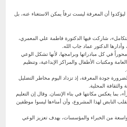
ؤكدوا أن المعرفة ليست ترفاً يمكن الاستغناء عنه، بل
متكامل»، شاركت فيها الدكتورة فاطمة علي المعمري،
أدارها الدكتور عماد جاب الله.
وراً في كل مبادراتها وبرامجها، لأنها تشكل الوعي
امة ومكتبات الأطفال والمراكز الإبداعية، وتنظيم
ضرورة جودة المعرفة، إذ تزداد اليوم مخاطر التضليل
والثقافة المحلية.
، بما يعكس مكانتها في بناء الإنسان. وقال إن التعليم
قلب النابض لهذا المشروع، وأن أمناءها ليسوا موظفين
 خلال العام الجاري أكثر من 600 ورشة متخصصة بمشاركة واسعة من الخبراء والمؤسسات، بهدف تعزيز الوعي