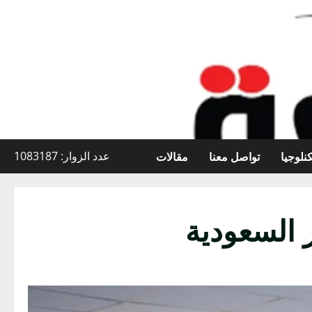
نلوجيا
تواصل معنا
مقالات
عدد الزوار: 1083187
 السعودية