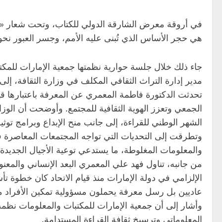
في أروقة معرض الشارقة الدولي للكتاب، وتحت شعار «بينك
هي حجر الأساس الذي تُبنى عليه الأمم، وجسر العبور نحو و
جاء ذلك خلال جلسة حوارية نظمتها جمعية الإمارات للمك
مدير إدارة التراث الثقافي المكلف في وزارة الثقافة، إل
تحدثت الدكتورة فاطمة المعمري عن المعرفة باعتبارها قيم
الجمعي وتعزز الهوية الثقافية للمجتمع. وأوضحت أن الوزا
الشهر الوطني للقراءة، إلى جانب منح الإبداع وبرامج توث
وتطرقت إلى التحديات التي تواجه المجتمعات المعاصرة في
والمعلومات المغلوطة، ما يستدعي توعية الأجيال الجديدة ب
من جانبه، تناول فهد علي المعمري البعد الإنساني والمعنو
الإلزامي في دولة الإمارات منذ قيام الاتحاد كان خطوة ت
عاديين بل رسل معرفة يحملون مسؤولية تمكين الأفراد من
المعلوماتي وترسيخ ثقافة القراءة المستدامة.