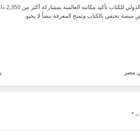
في مصر
ر
بـ
*