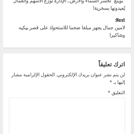
o
“بوينغ” تخسر السماء والأرض.. الإدارة توزع الأسهم والعمال
يُعيدونها بسخرية!
s
Next:
t
لامين جمال يجهز مبلغا ضخما للاستحواذ على قصر بيكيه
وشاكيرا
n
a
v
اترك تعليقاً
لن يتم نشر عنوان بريدك الإلكتروني.
الحقول الإلزامية مشار
i
إليها بـ
*
g
التعليق
*
a
t
i