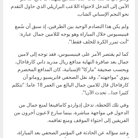
الأمن إلى التدخل لاحتواء اللاعب البرازيلي الذي حاول التقدم
نحو النجم الإسباني الشاب.
ولم يكن هذا التصادم الوحيد بين الطرفين، إذ سبق أن سُمع
فينيسيوس خلال المباراة وهو يوجه لللامين جمال عبارة:
“أنت تمرر الكرة للخلف فقط!”.
كما لم يقتصر الأمر على فينيسيوس، فقد توجه إلى لامين
جمال بعد صافرة النهاية مدافع ريال مدريد داني كارفاخال،
وبحسب صحيفة “ماركا” الإسبانية، كان المدافع المخضرم
ينوي “مواجهته”، وقد نقل الصحفي فابريسيو رومانو أن
كارفاخال قال للامين جمال البالغ من العمر 18 عاما: “تتكلم
كثيرا جدا… تحدث الآن!”.
وفي تلك اللحظة، تدخل إدواردو كامافينغا لمنع جمال من
الدخول في مواجهة مباشرة، بينما سارع لاعبون آخرون من
الفريقين إلى احتواء الموقف ومنع تفاقمه.
وعند سؤاله عن الحادثة في المؤتمر الصحفي بعد المباراة،