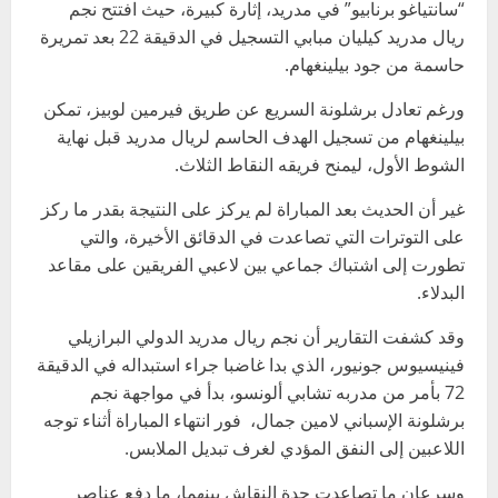
“سانتياغو برنابيو” في مدريد، إثارة كبيرة، حيث افتتح نجم
ريال مدريد كيليان مبابي التسجيل في الدقيقة 22 بعد تمريرة
حاسمة من جود بيلينغهام.
ورغم تعادل برشلونة السريع عن طريق فيرمين لوبيز، تمكن
بيلينغهام من تسجيل الهدف الحاسم لريال مدريد قبل نهاية
الشوط الأول، ليمنح فريقه النقاط الثلاث.
غير أن الحديث بعد المباراة لم يركز على النتيجة بقدر ما ركز
على التوترات التي تصاعدت في الدقائق الأخيرة، والتي
تطورت إلى اشتباك جماعي بين لاعبي الفريقين على مقاعد
البدلاء.
وقد كشفت التقارير أن نجم ريال مدريد الدولي البرازيلي
فينيسيوس جونيور، الذي بدا غاضبا جراء استبداله في الدقيقة
72 بأمر من مدربه تشابي ألونسو، بدأ في مواجهة نجم
برشلونة الإسباني لامين جمال، فور انتهاء المباراة أثناء توجه
اللاعبين إلى النفق المؤدي لغرف تبديل الملابس.
وسرعان ما تصاعدت حدة النقاش بينهما، ما دفع عناصر