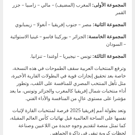
المجموعة الأولى:
المغرب (المضيف) – مالي – زامبيا – جزر
القمر
المجموعة الثانية:
مصر – جنوب إفريقيا – أنغولا – زيمبابوي
المجموعة الخامسة:
الجزائر – بوركينا فاسو – غينيا الاستوائية
– السودان
المجموعة الثالثة:
تونس – نيجيريا – أوغندا – تنزانيا.
وترفع المنتخبات العربية سقف الطموحات في هذه النسخة،
خاصة بعد تحقيق إنجازات قوية في البطولات القارية الأخيرة،
مثل تأهل المنتخب المصري للمنافسة على اللقب، وتطور
أداء منتخبات شمال إفريقيا كالمغرب والجزائر وتونس، ما يعد
مؤشرا على مستوى عالٍ من المنافسة والأداء الفني.
وتعد بطولة أمم إفريقيا 2025 فرصة لمنتخبات القارة لإثبات
نفسها على الساحة العالمية قبل نهائيات كأس العالم المقبلة،
كما تمثل منصة لتقديم وجوه جديدة من اللاعبين وصناعة
لحظات كروية تبقى في ذاكرة الجماهير.