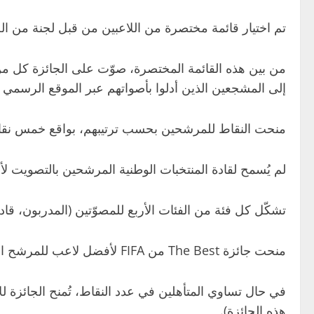
تم اختيار قائمة مختصرة من اللاعبين من قبل لجنة من الخبراء، استنادًا إلى
من بين هذه القائمة المختصرة، صوّت على الجائزة كل من
إلى المشجعين الذين أدلوا بأصواتهم عبر الموقع الرسمي لـ FIFA. وقد قام المصوّتون باختيار خياراتهم الثلاث الأولى للفوز بالجا
منحت النقاط للمرشحين بحسب ترتيبهم، بواقع خمس نقاط للاخ
لم يُسمح لقادة المنتخبات الوطنية المرشحين بالتصويت لأ
تشكّل كل فئة من الفئات الأربع للمصوّتين (المدربون، قادة المنتخبات، الصحفيون، والجماهير) 
منحت جائزة The Best من FIFA لأفضل لاعب للمرشح الذي حصد أعلى مجموع من النقاط، والتي تم احتسابها وفقًا للإجراءات المنصوص عليها في قواعد التوزيع.
في حال تساوي المتأهلين في عدد النقاط، تُمنح الجائزة ل
هذه الجائزة).