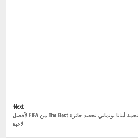
Next:
للعام الثالث على التوالي.. النجمة أيتانا بونماتي تحصد جائزة The Best من FIFA لأفضل
لاعبة