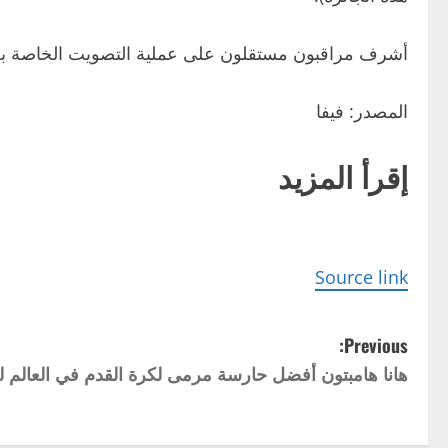
أشرف مراقبون مستقلون على عملية التصويت الخاصة بجائزة The Best من FIFA لأف
المصدر: فيفا
إقرأ المزيد
Source link
P
Previous:
هانا هامبتون أفضل حارسة مرمى لكرة القدم في العالم لعام 
o
s