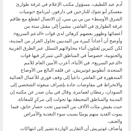
آدم عبد اللطيف، مسؤول مكتب الإعلام في غرفة طوارئ
معسكر أبو شوك للنازحين في دارفور، لبرنامج «يوميات
الشرق الأوسط» من بي بي سي، إن الاتصال انقطع مع طاقم
غرفة الطوارئ في الفاشر، مشيراً إلى مقتل ستة من
أعضائها وظهور بعضهم كرهائن لدى قوات «الدعم السريع».
وأوضح أن أعداداً كبيرة من المدنيين تحاول الفرار من المدينة،
لكن كثيرين يُقتلون أثناء محاولاتهم التسلل عبر الطرق الغربية
والجنوبية، خصوصاً في المناطق التي تتمركز فيها قوات
«الدعم السريع». في الأثناء، أعرب الأمين العام للأمم
المتحدة، أنطونيو غوتيريش، عن قلقه البالغ من الأوضاع
المتدهورة في الفاشر، داعياً إلى وقف فوري للأعمال العدائية
والانخراط في مفاوضات جادة بإشراف مبعوثه الشخصي إلى
السودان، رمطان لعمامرة. وقال في بيان صدر عن مكتبه إن
المدينة والمناطق المحيطة بها تحولت إلى مركزٍ للمعاناة،
حيث يعيش مئات الآلاف من المدنيين تحت حصار خانق، فيما
يموت العديد منهم يوميًا بسبب سوء التغذية والأمراض
والعنف.
وأضاف غوتيريش أن التقارير الواردة تشير إلى انتهاكات