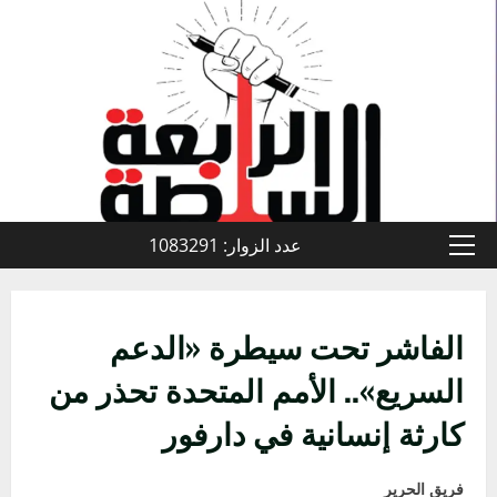
خطي
لى
لمحتوى
عدد الزوار: 1083291
القائمة
الأولية
الفاشر تحت سيطرة «الدعم
السريع».. الأمم المتحدة تحذر من
كارثة إنسانية في دارفور
فريق الحرير