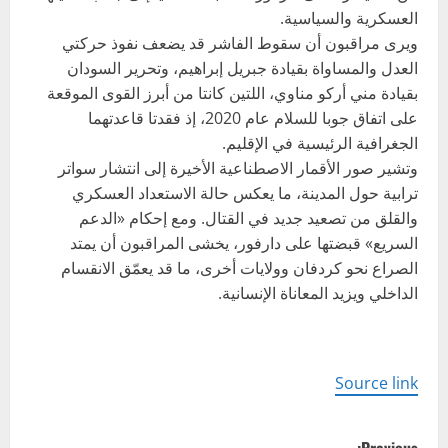
العسكرية والسياسية.
ويرى مراقبون أن سقوط الفاشر قد يضعف نفوذ حركتي
العدل والمساواة بقيادة جبريل إبراهيم، وتحرير السودان
بقيادة مني أركو مناوي، اللتين كانتا من أبرز القوى الموقعة
على اتفاق جوبا للسلام عام 2020، إذ فقدتا قاعدتهما
الجغرافية الرئيسية في الإقليم.
وتشير صور الأقمار الاصطناعية الأخيرة إلى انتشار سواتر
ترابية حول المدينة، ما يعكس حالة الاستعداد العسكري
والقلق من تصعيد جديد في القتال. ومع إحكام «الدعم
السريع» قبضتها على دارفور، يخشى المراقبون أن يمتد
الصراع نحو كردفان وولايات أخرى، ما قد يعمّق الانقسام
الداخلي ويزيد المعاناة الإنسانية.
Source link
P