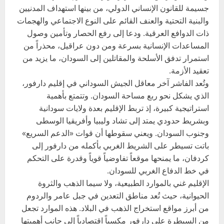
جسيمة للقانون الإنساني الدولي، من بينها استهداف المدنيين
والبنية التحتية والعنف القائم على النوع الاجتماعي والهجمات
ذات الدوافع العرقية. ودعا إلى رفع الحصار وتأمين وصول
المساعدات الإنسانية بسرعة ومن دون عراقيل، محذراً من
استمرار تدفق الأسلحة والمقاتلين إلى السودان، ما يزيد من
تعقيد الأزمة.
وتُعد الفاشر آخر معاقل الجيش السوداني في إقليم دارفور،
الذي يشكل نحو ربع مساحة السودان. وتتمتع بأهمية
استراتيجية كبيرة، إذ تربط الإقليم بعدة ولايات سودانية
وبشريط حدودي يمتد إلى تشاد وليبيا وأفريقيا الوسطى
وجنوب السودان. ويعني سقوطها أن قوات «الدعم السريع»
باتت تسيطر على الشريط الغربي بأكمله من دارفور إلى
كردفان، ما يمنحها موقعاً تفاوضياً قوياً وقدرة على التحكم
في خط الدفاع الغربي للسودان.
الإقليم غني بالموارد الطبيعية، ولا سيما الذهب والثروة
الحيوانية، حيث تُعد مناطق التعدين في جبل عامر والردوم
من أبرز مواقع استخراج الذهب في البلاد. هذه الموارد تجعل
من السيطرة على دارفور مكسباً اقتصادياً إلى جانب أهميتها