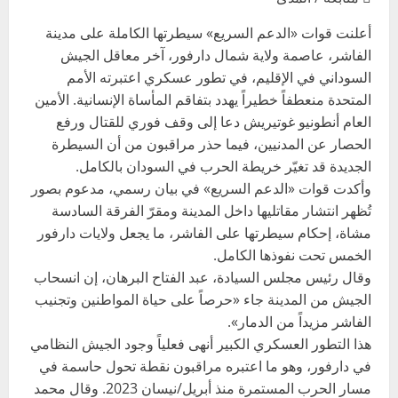
أعلنت قوات «الدعم السريع» سيطرتها الكاملة على مدينة
الفاشر، عاصمة ولاية شمال دارفور، آخر معاقل الجيش
السوداني في الإقليم، في تطور عسكري اعتبرته الأمم
المتحدة منعطفاً خطيراً يهدد بتفاقم المأساة الإنسانية. الأمين
العام أنطونيو غوتيريش دعا إلى وقف فوري للقتال ورفع
الحصار عن المدنيين، فيما حذر مراقبون من أن السيطرة
الجديدة قد تغيّر خريطة الحرب في السودان بالكامل.
وأكدت قوات «الدعم السريع» في بيان رسمي، مدعوم بصور
تُظهر انتشار مقاتليها داخل المدينة ومقرّ الفرقة السادسة
مشاة، إحكام سيطرتها على الفاشر، ما يجعل ولايات دارفور
الخمس تحت نفوذها الكامل.
وقال رئيس مجلس السيادة، عبد الفتاح البرهان، إن انسحاب
الجيش من المدينة جاء «حرصاً على حياة المواطنين وتجنيب
الفاشر مزيداً من الدمار».
هذا التطور العسكري الكبير أنهى فعلياً وجود الجيش النظامي
في دارفور، وهو ما اعتبره مراقبون نقطة تحول حاسمة في
مسار الحرب المستمرة منذ أبريل/نيسان 2023. وقال محمد