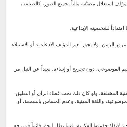
ؤلِف استغلال مصنّفه مالياً بجميع الصور، كالطباعة،
متداداً لشخصيته الإبداعية.
ور الزمن، ولا يجوز لغير المؤلف الادعاء به أو الاستيلاء
ييم الموضوعي، دون تجريح أو إساءة، بعيداً عن النيل من
نية المختلفة، ولو كان ذلك تحت غطاء الرأي أو التعليق،
لموضوعية، واللغة المهنية، وعدم المساس بالسمعة، أو
 لإنقاذ حقوقها الفكرية، فيما يظل الحق قائماً في رفع