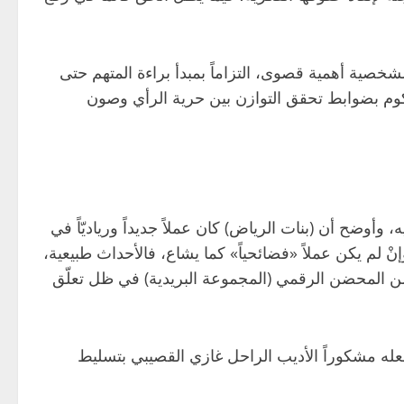
خصية أهمية قصوى، التزاماً بمبدأ براءة المتهم حتى
حكوم بضوابط تحقق التوازن بين حرية الرأي وصون
وأوضح أن (بنات الرياض) كان عملاً جديداً ورياديّاً في
 لم يكن عملاً «فضائحياً» كما يشاع، فالأحداث طبيعية،
قلها من المحضن الرقمي (المجموعة البريدية) في ظل تعلّق
ما فعله مشكوراً الأديب الراحل غازي القصيبي بتسليط