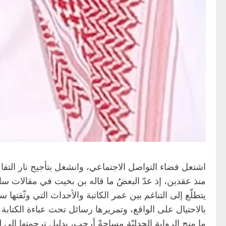
اشتعل فضاء التواصل الاجتماعي، وانشغل بتأجيج نار التف
منذ عقدين، إذ عدّ البعضُ ما قاله بن بخيت في مقالات سابق
يتطلّع إلى التناغم بين عمر الكاتبة والأحداث التي وثّقتها
بالاحتيال على الواقع، وتمريرها رسائل تحت عباءة الكتابة 
ما منح الرواية الجدليّة مساحةً أرحب، بدليل ترجمتها إلى