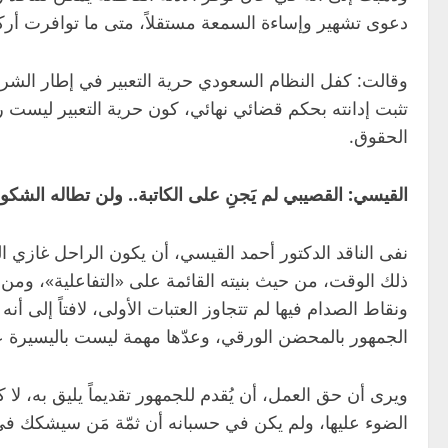
دعوى تشهير وإساءة السمعة مستقلاً، متى ما توافرت أركا
وقالت: كفل النظام السعودي حرية التعبير في إطار الشريع
تثبت إدانته بحكم قضائي نهائي، كون حرية التعبير ليست 
الحقوق.
القيسي: القصيبي لم يَجنِ على الكاتبة.. ولن تطاله الشكو
نفى الناقد الدكتور أحمد القيسي، أن يكون الراحل غازي الق
ذلك الوقت، من حيث بنيته القائمة على «التفاعلية»، ومن 
ونقاط الصدام فيها لم تتجاوز العتبات الأولى، لافتاً إلى أ
الجمهور بالمحضن الورقي، وعدّها مهمة ليست باليسيرة ع
ويرى أن حق العمل، أن يُقدم للجمهور تقديماً يليق به، لا ك
الضوء عليها، ولم يكن في حسبانه أن ثمّة مَن سيشكك في