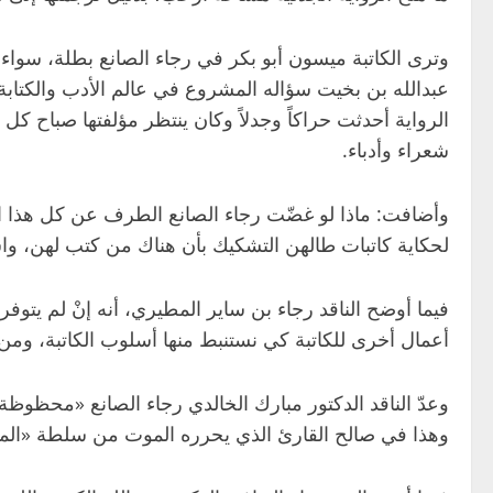
عبدالله بن بخيت سؤاله المشروع في عالم الأدب والكتابة و
الرواية أحدثت حراكاً وجدلاً وكان ينتظر مؤلفتها صباح كل
شعراء وأدباء.
وأضافت: ماذا لو غضّت رجاء الصانع الطرف عن كل هذا ال
لحكاية كاتبات طالهن التشكيك بأن هناك من كتب لهن، واس
فيما أوضح الناقد رجاء بن ساير المطيري، أنه إنْ لم يتوف
أعمال أخرى للكاتبة كي نستنبط منها أسلوب الكاتبة، ومن ث
وعدّ الناقد الدكتور مبارك الخالدي رجاء الصانع «محظو
وهذا في صالح القارئ الذي يحرره الموت من سلطة «المؤ