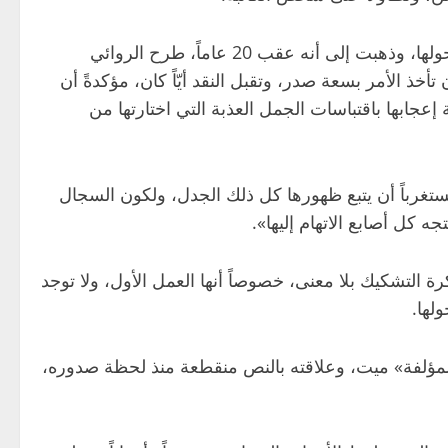
وترى الكاتبة ميسون أبو بكر في رجاء الصانع بطلة، سواء كتبت الرواية أو لم تكتبها، إذ كلما تحضر الرواية يحضر الجدل حولها، وذهبت إلى أنه عقب 20 عاماً، طرح الروائي
خذ الأمر بسعة صدر، وتقبل النقد أيّاً كان، مؤكدةً أن
إعجابها باقتباسات الجمل العذبة التي اختارتها من
تغرباً أن يتبع ظهورها كل ذلك الجدل، ولكون السجال
كل أصابع الاتهام إليها».
ة التشكيك بلا معنى، خصوصاً أنها العمل الأول، ولا توجد
لها.
لمؤلفة» ميت، وعلاقته بالنص منقطعة منذ لحظة صدوره،