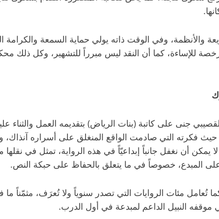
نها.
ة والأنظمة، وفي الوقت ذاته يولي حماية السمعة والكرامة الش
رخصة للإساءة، كما أن النقد ليس مبرراً للتشهير، وكل ذلك م
ك
صيبي جنى على كاتبة (بنات الرياض) بتقديمه العمل والثناء عليه، 
حيث فكرته التي صادمت الواقع المنغلق على أسراره آنذاك، وإنْ
نه لا يمكن أن نغفل جانباً إبداعيّاً في هذه الرواية، تمثل في ن
لى المبدع، خصوصاً في ما يتعلق بالحفاظ على حبكة النص.
ما تُعامل مئات الروايات التي تصدر سنوياً ولا تُعرَف، مثمّناً 
 موقفه النبيل الداعم لمبدعة في أول الدرب.