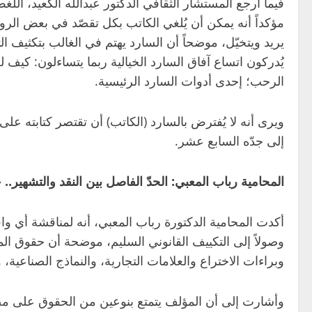
فيما أرجع المستشار الثقافي الدكتور عبدالله الكعيد، اللغ
مؤكداً أنه يمكن أن يُلغي الكاتب بكل تقصّد في بعض الرو
يريد ويتخيّل، موضحاً أن السارد يهتم في الغالب بتكثيف ا
يُدركون اتساع آفاق السارد الخيالية ربما يتساءلون: ك
الرحب؛ إحدى أدوات السارد الرئيسية.
ويرى أنه لا يُفترض بالسارد (الكاتب) أن تقتصر كتابته عل
إلى جدّه السابع عشر.
المحامية رباب المعبي: الحدّ الفاصل بين النقد والتشهير.. 
أكدت المحامية الدكتورة رباب المعبي، أنه لمناقشة أي وا
وصولاً إلى التكييف القانوني السليم، موضحة أن حقوق ال
وبراءات الاختراع والعلامات التجارية، والنماذج الصناعية، 
وأشارت إلى أن المؤلف يتمتع بنوعين من الحقوق على مصنّ