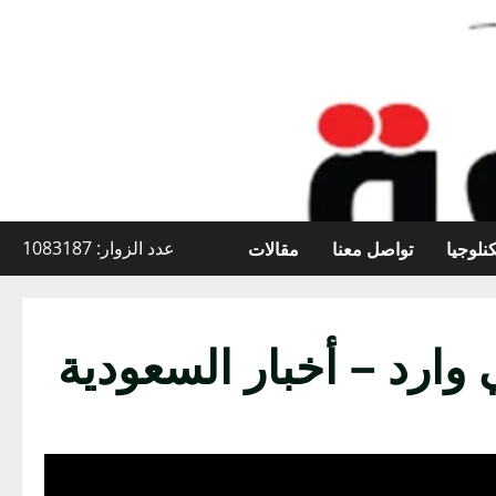
نلوجيا
تواصل معنا
مقالات
عدد الزوار: 1083187
 وارد – أخبار السعودية