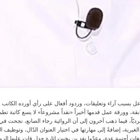
اعل بسبب آراء وتعليقات، وردود أفعال على رأي أورده الكاتب 
ة، وورقة عمل قدمها أخيراً «نقداً مشروعاً» لا يسع كاتبة تطمح 
 سرديّاً، فيما ذهب آخرون إلى أن الروائية رجاء الصانع، نجحت ف
الغيرية، إضافةً إلى مهارتها في اختيار العنوان الدّال، وتوظيف 
 لغات أجنبية عدة، وعدّوا نقد بن بخيت إثارة جدل فات عليها الز