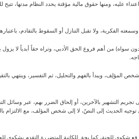
ء عليه، ومنها حقوق مالية مؤقتة يحدد النظام مدتها، تتيح للم
ته الفكرية، ولا تقبل التنازل أو السقوط بالتقادم، باعتبارها ا
 سواه) من أهم فروع الحق الأدبي، وتراه حقاً أبدياً لا يزول بمر
اجه.
خص المؤلِف، ويبدأ بالفهم والتحليل، ثم التفسير، وينتهي بالتق
تجريم التشهير بالآخرين، أو إلحاق الضرر بهم، عبر وسائل التق
 توجيه الحديث إلى النصّ، لا إلى شخص المؤلف، مع الالتزام با
رفع شكوى للجنة، كما يحق للكاتبة المتضررة التقدم بشكوى للجنة