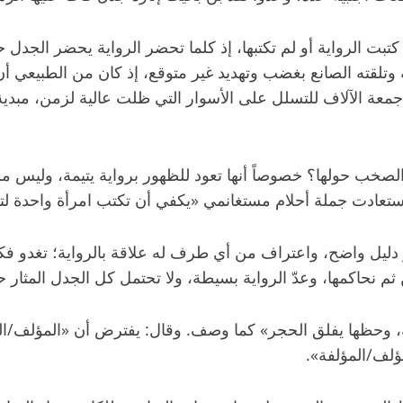
تلقته الصانع بغضب وتهديد غير متوقع، إذ كان من الطبيعي أن تأ
 جمعة الآلاف للتسلل على الأسوار التي ظلت عالية لزمن، مبدية 
صخب حولها؟ خصوصاً أنها تعود للظهور برواية يتيمة، وليس مس
تعادت جملة أحلام مستغانمي «يكفي أن تكتب امرأة واحدة لتتجه 
ر دليل واضح، واعتراف من أي طرف له علاقة بالرواية؛ تغدو فكر
م نحاكمها، وعدّ الرواية بسيطة، ولا تحتمل كل الجدل المثار حو
ظة، وحظها يفلق الحجر» كما وصف. وقال: يفترض أن «المؤلف/ا
لف/المؤلفة».