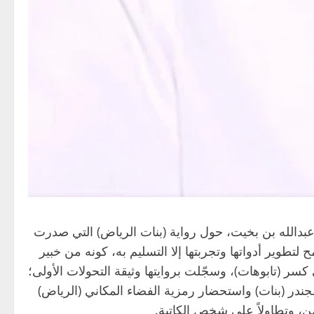
عبدالله بن بخيت، حول رواية (بنات الرياض) التي صدرت
لتطوير أدواتها وتجربتها إلا التسليم به، كونه من خبير
ي كسر (تابوهات)، وسجّلت بروايتها وثيقة التحولات الأولى؛
الجندر (بنات) واستحضار رمزية الفضاء المكاني (الرياض)
من، وتطاولاً على شخص الكاتبة.