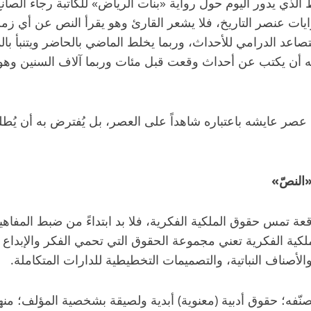
ط الذي يدور اليوم حول رواية «بنات الرياض» للكاتبة رجاء الصان
ايات عنصر التاريخ، فلا يشعر القارئ وهو يقرأ النص عن أي زم
لتصاعد الدرامي للأحداث، وربما يخلط الماضي بالحاضر ويتنبأ بال
يف له أن يكتب عن أحداث وقعت قبل مئات وربما آلاف السنين و
ى عصر عايشه باعتباره شاهداً على العصر، بل يُفترض به أن يُطل
«النصّ»
قعة تمس حقوق الملكية الفكرية، فلا بد ابتداءً من ضبط المفاه
ملكية الفكرية تعني مجموعة الحقوق التي تحمي الفكر والإبدا
والأصناف النباتية، والتصميمات التخطيطية للدارات المتكاملة.
فه؛ حقوق أدبية (معنوية) أبدية ولصيقة بشخصية المؤلف؛ منها 