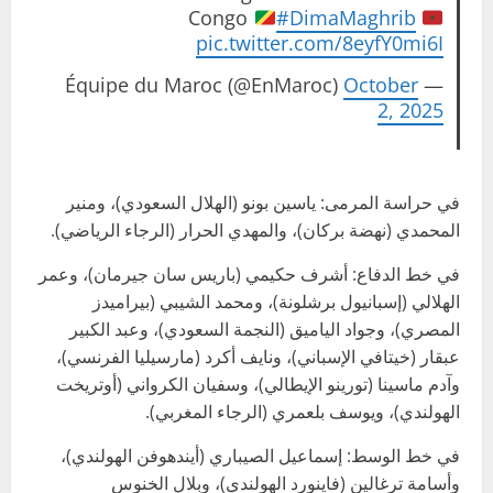
Congo
#DimaMaghrib
pic.twitter.com/8eyfY0mi6I
October
— Équipe du Maroc (@EnMaroc)
2, 2025
في حراسة المرمى: ياسين بونو (الهلال السعودي)، ومنير
المحمدي (نهضة بركان)، والمهدي الحرار (الرجاء الرياضي).
في خط الدفاع: أشرف حكيمي (باريس سان جيرمان)، وعمر
الهلالي (إسبانيول برشلونة)، ومحمد الشيبي (بيراميدز
المصري)، وجواد الياميق (النجمة السعودي)، وعبد الكبير
عبقار (خيتافي الإسباني)، ونايف أكرد (مارسيليا الفرنسي)،
وآدم ماسينا (تورينو الإيطالي)، وسفيان الكرواني (أوتريخت
الهولندي)، ويوسف بلعمري (الرجاء المغربي).
في خط الوسط: إسماعيل الصيباري (أيندهوفن الهولندي)،
وأسامة ترغالين (فاينورد الهولندي)، وبلال الخنوس