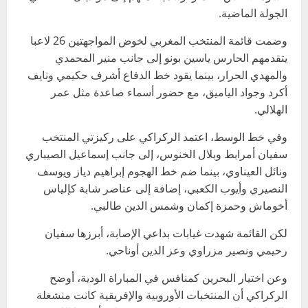
الجولة الماضية.
وضمت قائمة المنتخب المغربي لخوض المواجهتين 26 لاعبا
يتقدمهم الحارس ياسين بونو إلى جانب منير المحمدي
والمهدي الحرار، بينما يقود خط الدفاع أشرف حكيمي ونايف
أكرد وجواد الياميق، مع حضور أسماء صاعدة مثل عمر
الهلالي.
وفي خط الوسط، اعتمد الركراكي على ركيزتي المنتخب
سفيان أمرابط وبلال الخنوس، إلى جانب إسماعيل الصيباري
ونائل العيناوي، بينما ضم خط الهجوم إبراهيم دياز ويوسف
النصيري وأيوب الكعبي، إضافة إلى عناصر شابة كإلياس
أخوماش وحمزة إكمان وشمس الدين طالبي.
لكن القائمة شهدت غيابات بداعي الإصابة، أبرزها سفيان
رحيمي ونصير مزراوي وعز الدين أوناحي.
وعن اختيار البحرين كمنافس في المباراة الودية، أوضح
الركراكي أن المنتخبات الأوروبية والإفريقية كانت منشغلة