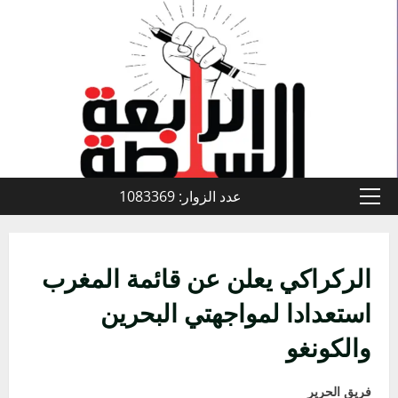
خطي
لى
لمحتوى
عدد الزوار: 1083369
القائمة
الأولية
الركراكي يعلن عن قائمة المغرب
استعدادا لمواجهتي البحرين
والكونغو
فريق الحرير