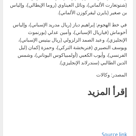
(شتوتغارت الألماني)، ونائل العيناوي (روما الإيطالي)، وإلياس
بن صغير (بايرن ليفركوزن الألماني).
في خط الهجوم: إبراهيم دياز (ريال مدريد الإسباني)، وإلياس
أخوماش (فياريال الإسباني)، وأمين عدلي (بورنموث
الإنجليزي)، وعبد الصمد الزلزولي (ريال بيتيس الإسباني)،
ويوسف النصيري (فنربخشة التركي)، وحمزة إكمان (ليل
الفرنسي)، وأيوب الكعبي (أولمبياكوس اليوناني)، وشمس
الدين الطالبي (سندرلاند الإنجليزي).
المصدر: وكالات
إقرأ المزيد
Source link