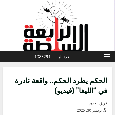
خطي
لى
لمحتوى
عدد الزوار: 1083291
القائمة
الأولية
الحكم يطرد الحكم.. واقعة نادرة
في “الليغا” (فيديو)
فريق الحرير
نوفمبر 30, 2025