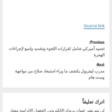
Source link
P
Previous:
o
تجميد أميركي شامل لقرارات اللجوء وتشديد واسع لإجراءات
الهجرة
s
Next:
t
مدرب ليفربول يكشف ما وراء استبعاد صلاح من مواجهة
وست هام
n
a
v
اترك تعليقاً
لن يتم نشر عنوان بريدك الإلكتروني.
الحقول الإلزامية مشار