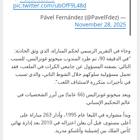
pic.twitter.com/ubOfF9L48d
— Pável Fernández (@PavelFdez)
November 28, 2025
وجاء في التقرير الرسمي لحكم المباراة، الذي وثق الحادثة:
“في الدقيقة 90، تم طرد المندوب ميخوتو غونزاليس، للسبب
التالي: بصفته المسؤول عن جامعي الكرات في الملعب، فقد
تحمل مسؤولية سلوكهم خلال الشوط الثاني، والذي تسبب
في تأخيرات متكررة لاستئناف اللعب”.
ويعد ميخوتو غونزاليس (66 عاما) من أبرز الشخصيات في
عالم التحكيم الإسباني.
وبدأ مشواره في الليغا عام 1995، وأدار 263 مباراة على
أعلى مستوى، قبل أن يعلن اعتزاله في 2010 بعد إدارة نهائي
كأس الملك بين إشبيلية وأتلتيكو مدريد.