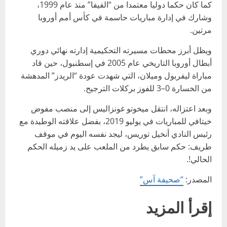
كما كان حكما دوليا معتمدا من “الفيفا” منذ عام 1999،
وشارك في إدارة مباريات حاسمة في كأس أمم أوروبا
مرتين.
ويظل أبرز محطات مسيرته التحكيمية إدارته نهائي دوري
أبطال أوروبا التاريخي عام 2005 في إسطنبول، حين قاد
مباراة ليفربول وميلان، التي شهدت عودة “الريدز” المدهشة
من الخسارة 0–3 للفوز بركلات الترجيح.
وبعد اعتزاله، انتقل ميخوتو غونزاليس إلى منصب مفوض
خيتافي للمباريات في يوليو 2019، بفضل علاقته الوطيدة مع
رئيس النادي أنخيل توريس، ليجد نفسه اليوم في موقف
طريف: حكم سابق يطرد من الملعب على يد زميله الحكم
الحالي!.
المصدر:
“صحيفة آس”
إقرأ المزيد