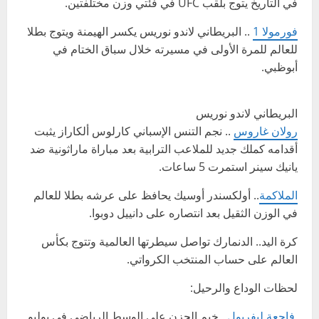
في التاريخ يتوج بلقب UFC في فئتي وزن مختلفتين.
فورمولا 1
.. البريطاني لاندو نوريس يكسر الهيمنة ويتوج بطلا
للعالم للمرة الأولى في مسيرته خلال سباق الختام في
أبوظبي.
البريطاني لاندو نوريس
رولان غاروس
.. نجم التنس الإسباني كارلوس ألكاراز يثبت
أقدامه كملك جديد للملاعب الترابية بعد مباراة ماراثونية ضد
يانيك سينر استمرت 5 ساعات.
الملاكمة
.. أولكسندر أوسيك يحافظ على عرشه بطلا للعالم
في الوزن الثقيل بعد انتصاره على دانييل دوبوا.
كرة اليد.. الدنمارك تواصل سيطرتها العالمية وتتوج بكأس
العالم على حساب المنتخب الكرواتي.
لحظات الوداع والرحيل:
فاجعة ليفربول
.. خيم الحزن على الوسط الرياضي في يوليو