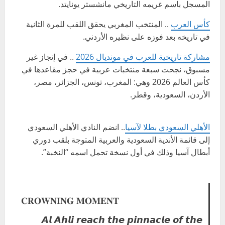
المسجل باسم غريمه التاريخي مانشستر يونايتد.
كأس العرب
.. المنتخب المغربي يحقق اللقب للمرة الثانية
في تاريخه بعد فوزه على نظيره الأردني.
مشاركة تاريخية للعرب في مونديال 2026
.. في إنجاز غير
مسبوق، نجحت سبعة منتخبات عربية في حجز مقاعدها في
كأس العالم 2026 وهي: المغرب، تونس، الجزائر، مصر،
الأردن، السعودية، وقطر.
الأهلي السعودي بطلا لآسيا
.. انضم النادي الأهلي السعودي
إلى قائمة الأندية السعودية والعربية المتوجة بلقب دوري
أبطال آسيا وذلك في أول نسخة تحمل اسمه “النخبة”.
𝐂𝐑𝐎𝐖𝐍𝐈𝐍𝐆 𝐌𝐎𝐌𝐄𝐍𝐓
𝘼𝙡 𝘼𝙝𝙡𝙞 𝙧𝙚𝙖𝙘𝙝 𝙩𝙝𝙚 𝙥𝙞𝙣𝙣𝙖𝙘𝙡𝙚 𝙤𝙛 𝙩𝙝𝙚