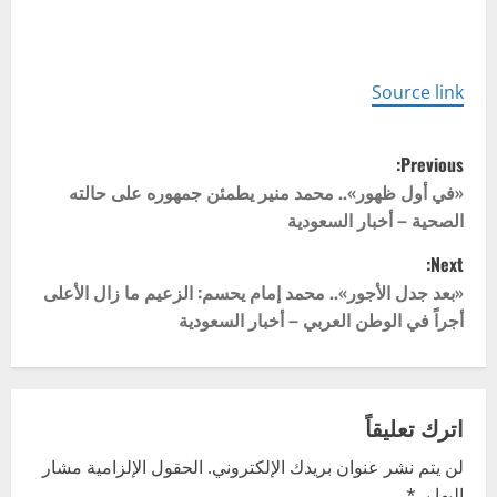
Source link
P
Previous:
o
«في أول ظهور».. محمد منير يطمئن جمهوره على حالته
الصحية – أخبار السعودية
s
Next:
t
«بعد جدل الأجور».. محمد إمام يحسم: الزعيم ما زال الأعلى
أجراً في الوطن العربي – أخبار السعودية
n
a
v
اترك تعليقاً
لن يتم نشر عنوان بريدك الإلكتروني.
الحقول الإلزامية مشار
i
إليها بـ
*