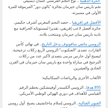
الكرة الذهبية
.. توج النجم الفرنسي عثمان ديمبيلي
نجم باريس سان جيرمان بجائزة “بالون دور” المرموقة للمرة
الأولى في مسيرته.
الأفضل في إفريقيا
.. حصد النجم المغربي أشرف حكيمي
جائزة أفضل لاعب إفريقي، تقديرا لمستوياته الخرافية مع
ناديه باريس سان جيرمان ومنتخب بلاده.
الروسي ماتفي سافونوف يدخل التاريخ
.. في نهائي كأس
القارات، تصدى “العنكبوت” الروسي لأربع ركلات ترجيحية،
ليصبح أول حارس مرمى يتصدى لأكبر عدد من ركلات
الترجيح في مباراة واحدة مع باريس سان جيرمان في القرن
الحادي والعشرين.
الألعاب الأخرى والرياضات الميكانيكية:
895 هدفا
.. الروسي ألكسندر أوفيتشكين يحطم الرقم
القياسي للأهداف في دوري الهوكي الوطني الأمريكي.
الفنون القتالية
.. الروسي إسلام ماخاتشيف يصبح أول روسي