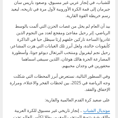
للشباب، في إنجاز عربي غير مسبوق، وصعود باريس سان
جيرمان إلى قمة الكرة الأوروبية لأول مرة في تاريخه، ليعيد
رسم خريطة القوة القارية.
بيد أن العام لم يخل من غصات الحزن التي ألمت بالوسط
الرياضي، إثر رحيل مفاجئ ومفجع لعدد من النجوم الذين
غادروا الساحة تاركين خلفهم إرثا سيظل حيا في الذاكرة
كأيقونات خالدة، ولعل أبرز تلك الغيابات التي هزت المشاعر،
رحيل نجم ليفربول ومنتخب البرتغال ديوغو جوتا، وأسطورة
المصارعة الحرة هالك هوغان، اللذين سيبقى اسماهما
محفورين في وجدان محبيهم.
وفي السطور التالية، نستعرض أبرز المحطات التي شكلت
وجه الرياضة في 2025، بين لحظات الفخر والاعتلاء، ومرارة
الإخفاق والفقد.
على صعيد كرة القدم العالمية والقارية:
مونديال الشباب
.. إنجاز تاريخي غير مسبوق للكرة العربية
والإفريقية بتتويج المنتخب المغربي بطلا لكأس العالم تحت