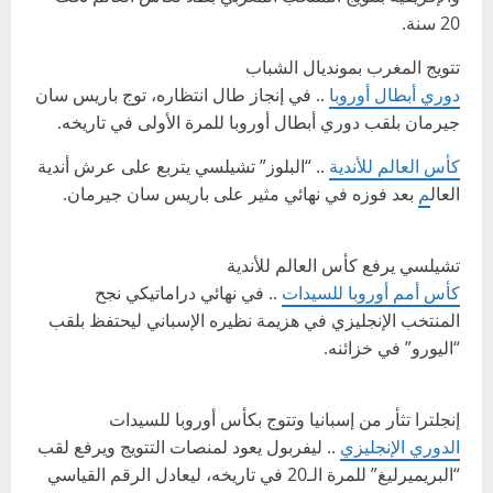
20 سنة.
تتويج المغرب بمونديال الشباب
دوري أبطال أوروبا
.. في إنجاز طال انتظاره، توج باريس سان
جيرمان بلقب دوري أبطال أوروبا للمرة الأولى في تاريخه.
كأس العالم للأندية
.. “البلوز” تشيلسي يتربع على عرش أندية
العال
م
بعد فوزه في نهائي مثير على باريس سان جيرمان.
تشيلسي يرفع كأس العالم للأندية
كأس أمم أوروبا للسيدات
.. في نهائي دراماتيكي نجح
المنتخب الإنجليزي في هزيمة نظيره الإسباني ليحتفظ بلقب
“اليورو” في خزائنه.
إنجلترا تثأر من إسبانيا وتتوج بكأس أوروبا للسيدات
الدوري الإنجليزي
.. ليفربول يعود لمنصات التتويج ويرفع لقب
“البريميرليغ” للمرة الـ20 في تاريخه، ليعادل الرقم القياسي