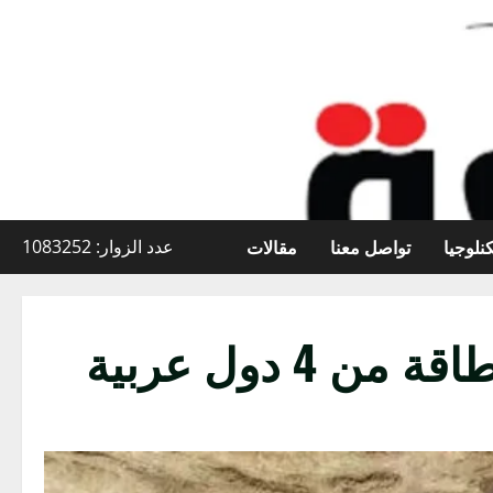
نلوجيا
تواصل معنا
مقالات
عدد الزوار: 1083252
دول عربية