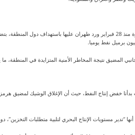
وتسببت الحرب الإسرائيلية الأمريكية على إيران المستمرة منذ 28 فبراير ورد طهران ع
ي المضيق نتيجة المخاطر الأمنية المتزايدة في المنطقة، ما ي
ت بدأتا خفض إنتاج النفط، حيث أن الإغلاق الوشيك لمضيق هرم
نها “تدير مستويات الإنتاج البحري لتلبية متطلبات التخزين”، 