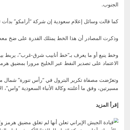
الجنوب.
كما قالت وسائل إعلام سعودية إن شركة “أرامكو” بدأت تح
وذكرت المصادر أن هذا الخط يمتلك القدرة على ضخ معظم صادرات ا
وخط ينبع أو ما يعرف بـ”خط أنابيب شرق-غرب”، يربط بين 
الاعتماد على تصدير النفط عبر الخليج مرورا بمضيق هرمز
وتعرّضت مصفاة تكرير البترول في “رأس تنورة” شمال م
مسيرتين، وفق ما أعلنته وكالة الأنباء السعودية “واس”، الأ
إقرأ المزيد