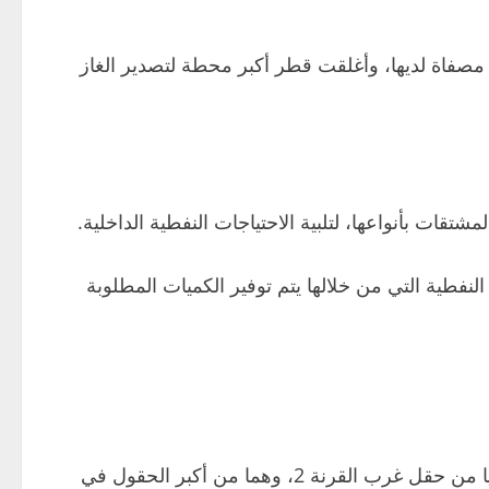
ر مصفاة لديها، وأغلقت قطر أكبر محطة لتصدير الغاز
قات بأنواعها، لتلبية الاحتياجات النفطية الداخلية.
طية التي من خلالها يتم توفير الكميات المطلوبة
وأفادت تقارير إعلامية وقتها بأن العراق خفض إنتاجه بنحو 700 ألف برميل يوميا من حقل الرميلة، و460 ألف برميل يوميا من حقل غرب القرنة 2، وهما من أكبر الحقول في