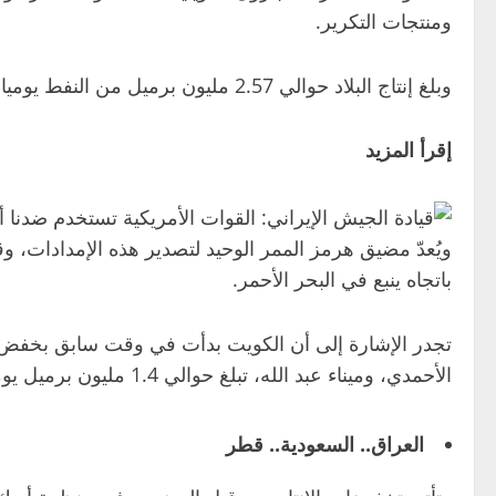
ومنتجات التكرير.
وبلغ إنتاج البلاد حوالي 2.57 مليون برميل من النفط يوميا في يناير، وفقا لبيانات جمعتها “بلومبيرغ”.
إقرأ المزيد
ويُعدّ مضيق هرمز الممر الوحيد لتصدير هذه الإمدادات، وق
باتجاه ينبع في البحر الأحمر.
تجدر الإشارة إلى أن الكويت بدأت في وقت سابق بخفض معدل
الأحمدي، وميناء عبد الله، تبلغ حوالي 1.4 مليون برميل يوميا، وتُعدّ الزور من أكبر مصافي تكرير النفط في الشرق الأوسط.
العراق.. السعودية.. قطر