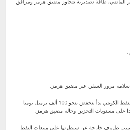
 منتج في منظمة أوبك في يناير الماضي، طاقة تصديرية تتجاوز مضيق هرمز ومرافق
أن سلامة مرور السفن عبر مضيق هرمز.
نقلا عن شخص مطلع على الخطة طلب عدم الكشف عن اسمه لأن التفاصيل سرية، أن إنتاج النفط الكويتي بدأ ينخفض بنحو 100 ألف برميل يوميا
ادا على مستويات التخزين وحالة مضيق هرمز.
قدية بسبب ظروف خارجة عن سيطرتها على مبيعات النفط