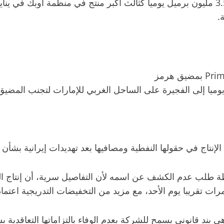
وتستخدم الإمارات العربية المتحدة التي ضخت أكثر من 3.5 مليون برميل يوميا كثالث أكبر
.
الإنتاج في حقولها النفطية ومصافيها بعد تهديدات إيرانية بش
ات تقريبا يوم الأحد، مع مزيد من التخفيضات التدريجية اعتم
 وهي بند قانوني يسمح للشركة بعدم الوفاء بالتزاماتها التعا